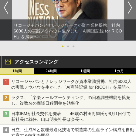
リコージャパンとナレッジワークが資本業務提携、社内
6000人の実践ノウハウを生かした「AI商談記録 for RICO
H」を展開へ
●
●
●
アクセスランキング
1時間
24時間
1週間
1カ月
リコージャパンとナレッジワークが資本業務提携、社内6000人
の実践ノウハウを生かした「AI商談記録 for RICOH」を展開へ
ラクス、「楽楽メールマーケティング」の日程調整機能を拡充
し、複数名の商談日程調整を効率化
日本IBMが社長交代を発表――46歳の村田将輝氏が8月1日付で
新社長に就任、山口明夫社長は会長へ
日立、生成AIと数理最適化技術で製造業の生産ライン構成を自動
立案する技術を開発