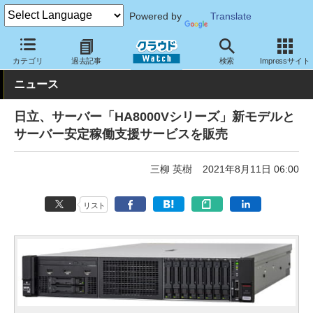
Powered by
Translate
クラウド Watch
ハード・インフラ
ハードウェア
サーバー
カテゴリ
過去記事
検索
Impressサイト
ニュース
日立、サーバー「HA8000Vシリーズ」新モデルと
サーバー安定稼働支援サービスを販売
三柳 英樹
2021年8月11日 06:00
リスト