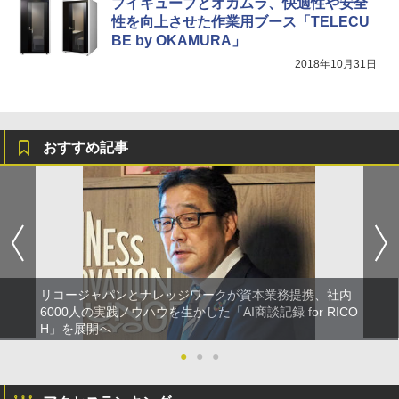
ブイキューブとオカムラ、快適性や安全
性を向上させた作業用ブース「TELECU
BE by OKAMURA」
2018年10月31日
おすすめ記事
リコージャパンとナレッジワークが資本業務提携、社内
6000人の実践ノウハウを生かした「AI商談記録 for RICO
H」を展開へ
●
●
●