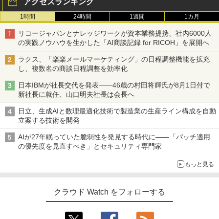
アクセスランキング
1時間
24時間
1週間
1カ月
リコージャパンとナレッジワークが資本業務提携、社内6000人
の実践ノウハウを生かした「AI商談記録 for RICOH」を展開へ
ラクス、「楽楽メールマーケティング」の日程調整機能を拡充
し、複数名の商談日程調整を効率化
日本IBMが社長交代を発表――46歳の村田将輝氏が8月1日付で
新社長に就任、山口明夫社長は会長へ
日立、生成AIと数理最適化技術で製造業の生産ライン構成を自動
立案する技術を開発
AIが27年眠っていた脆弱性を発見する時代に――「パッチ適用
の優先度を見直すべき」とセキュリティ専門家
もっと見る
クラウド Watch をフォローする