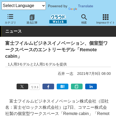
Powered by
Translate
クラウド Watch
ハード・インフラ
ハードウェア
その他
カテゴリ
過去記事
検索
Impressサイト
ニュース
富士フイルムビジネスイノベーション、個室型ワ
ークスペースのエントリーモデル「Remote
cabin」
1人用3モデルと2人用1モデルを提供
石井 一志
2021年7月9日 08:00
リスト
富士フイルムビジネスイノベーション株式会社（旧社
名：富士ゼロックス株式会社）は7日、コマニー株式会
社製の個室型ワークスペース「Remote cabin」「Remot