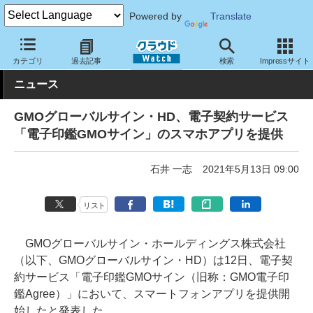
Powered by
Translate
クラウド Watch
セキュリティ
セキュリティサービス
カテゴリ
過去記事
検索
Impressサイト
ニュース
GMOグローバルサイン・HD、電子契約サービス
「電子印鑑GMOサイン」のスマホアプリを提供
石井 一志
2021年5月13日 09:00
リスト
GMOグローバルサイン・ホールディングス株式会社
（以下、GMOグローバルサイン・HD）は12日、電子契
約サービス「電子印鑑GMOサイン（旧称：GMO電子印
鑑Agree）」において、スマートフォンアプリを提供開
始したと発表した。