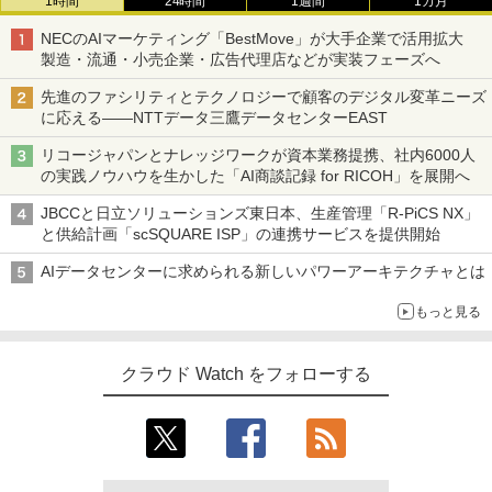
1時間
24時間
1週間
1カ月
NECのAIマーケティング「BestMove」が大手企業で活用拡大
製造・流通・小売企業・広告代理店などが実装フェーズへ
先進のファシリティとテクノロジーで顧客のデジタル変革ニーズ
に応える――NTTデータ三鷹データセンターEAST
リコージャパンとナレッジワークが資本業務提携、社内6000人
の実践ノウハウを生かした「AI商談記録 for RICOH」を展開へ
JBCCと日立ソリューションズ東日本、生産管理「R-PiCS NX」
と供給計画「scSQUARE ISP」の連携サービスを提供開始
AIデータセンターに求められる新しいパワーアーキテクチャとは
もっと見る
クラウド Watch をフォローする