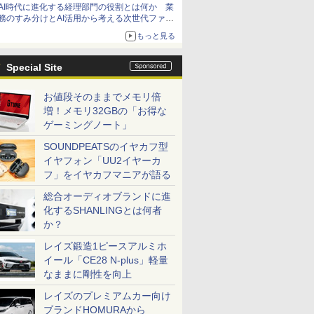
AI時代に進化する経理部門の役割とは何か 業
務のすみ分けとAI活用から考える次世代ファイ
ナンス戦略
もっと見る
Special Site
お値段そのままでメモリ倍
増！メモリ32GBの「お得な
ゲーミングノート」
SOUNDPEATSのイヤカフ型
イヤフォン「UU2イヤーカ
フ」をイヤカフマニアが語る
総合オーディオブランドに進
化するSHANLINGとは何者
か？
レイズ鍛造1ピースアルミホ
イール「CE28 N-plus」軽量
なままに剛性を向上
レイズのプレミアムカー向け
ブランドHOMURAから