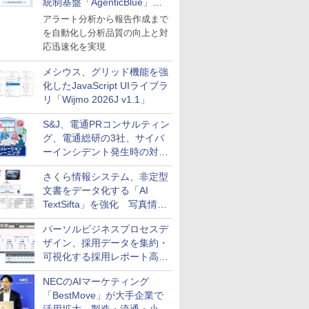
統制基盤「AgenticBlue」を
導入
アラート分析から報告作成まで
を自動化し分析品質の向上と対
応迅速化を実現
メシウス、グリッド機能を強
化したJavaScript UIライブラ
リ「Wijmo 2026J v1.1」
S&J、電通PRコンサルティン
グ、電通総研の3社、サイバ
ーインシデント発生時の対応
と危機管理広報を一体的に訓
さくら情報システム、非定型
練するプログラムを提供
文書をデータ化する「AI
TextSifta」を強化 写真情報
のデータ化などに対応
パーソルビジネスプロセスデ
ザイン、採用データを集約・
可視化する採用レポート高速
化サービスを提供
NECのAIマーケティング
「BestMove」が大手企業で