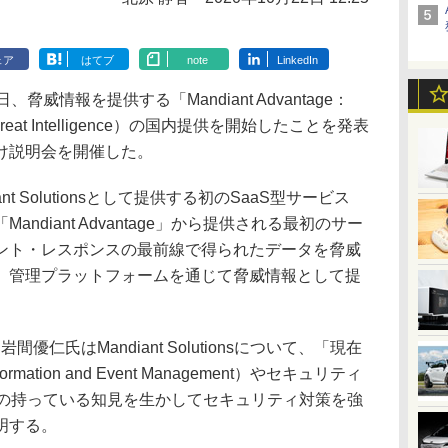
ェア
はてブ
note
LinkedIn
威情報を提供する「Mandiant Advantage：
下、Threat Intelligence）の国内提供を開始したことを発表
け説明会を開催した。
andiant Solutionsとして提供する初のSaaS型サービス
ndiant Advantage」から提供される最初のサー
ント・レスポンスの最前線で得られたデータを脅威
、管理プラットフォームを通じて脅威情報として提
仁氏はMandiant Solutionsについて、「現在
ormation and Event Management）やセキュリティ
antの持っている知見を生かしてセキュリティ対策を強
明する。