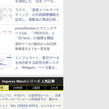
を強化した「活文 メール誤
送信防止アドインサービス」
ラクス、「楽楽メールマーケ
を提供
ティング」の日程調整機能を
拡充し、複数名の商談日程調
整を効率化
primeNumberとウイングア
ーク1st、「TROCCO」と
「Dr.Sum」の連携を開始
基幹データの集約からAI活用・
業務還元までを一貫支援
インフォマート、取引データ
をAI分析する経営分析システ
ム「IMAgent」ベータ版を提
供
Impress Watchシリーズ 人気記事
時間
24時間
1週間
1カ月
ユニクロ、今日から「お盆特別セール」。涼感
シアサッカーワンピース待望値下げ、撥水ギア
ショーツは1990円に
ミスド「Mrs. GREEN APPLE」のコラボドーナ