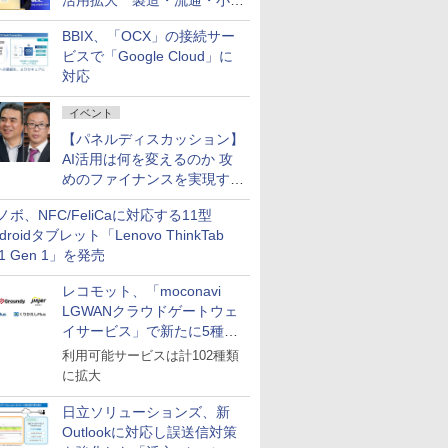
活用拡大 製造・流通・小売
企業・広告代理店などが実装
BBIX、「OCX」の接続サー
フェーズへ
ビスで「Google Cloud」に
対応
イベント
【パネルディスカッション】
AI活用は何を変えるのか 攻
めのファイナンスを実現する
業務設計とマインドセット変
ノボ、NFC/FeliCaに対応する11型
革
droidタブレット「Lenovo ThinkTab
11 Gen 1」を発売
レコモット、「moconavi
LGWANクラウドゲートウェ
イサービス」で新たに5種類
のサービスと連携開始
利用可能サービスは計102種類
に拡大
日立ソリューションズ、新
Outlookに対応し誤送信対策