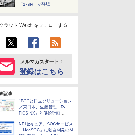
「2×9R」が登場！
クラウド Watch をフォローする
メルマガスタート！
登録はこちら
新記事
JBCCと日立ソリューション
ズ東日本、生産管理「R-
PiCS NX」と供給計画
「scSQUARE ISP」の連携サ
NRIセキュア、SOCサービス
ービスを提供開始
「NeoSOC」に独自開発のAI