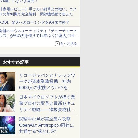
ツ4種、いよいよ発売！
【家電レビュー】手ごわい雑草との戦い、コメ
リの草刈機で完全勝利 掃除機感覚で使えた
KDDI、楽天へのローミングを9月末で終了
老舗のマウスユーティリティ「チューチューマ
ウス」がAIの力を借りて15年ぶりに復活／64bit
化、Windows 10/11、「Chrome」も走り回
もっと見る
る。復活記念で2026年末まで500円
おすすめ記事
リコージャパンとナレッジワ
ークが資本業務提携、社内
6000人の実践ノウハウを生
かした「AI商談記録 for
日本マイクロソフトが描く業
RICOH」を展開へ
務プロセス変革と最新セキュ
リティ戦略――津坂美樹社長
が2027年度戦略を説明
試験中のAIが実企業を攻撃
OpenAIとAnthropicの両社に
共通する“落とし穴”