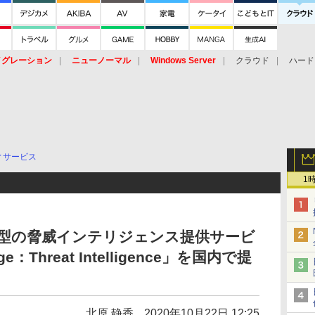
イグレーション
ニューノーマル
Windows Server
クラウド
ハード
トピック
ストレージ（HW）
オープンソース
SaaS
標的型
ント
ィサービス
1
S型の脅威インテリジェンス提供サービ
ge：Threat Intelligence」を国内で提
北原 静香
2020年10月22日 12:25