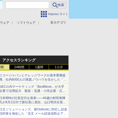
Impress サイト
全カテゴリ
ウェア
ソフトウェア
攻撃対策
マルウェア対策
アクセスランキング
時間
24時間
1週間
1カ月
リコージャパンとナレッジワークが資本業務提
携、社内6000人の実践ノウハウを生かした「AI
商談記録 for RICOH」を展開へ
NECのAIマーケティング「BestMove」が大手
企業で活用拡大 製造・流通・小売企業・広告
代理店などが実装フェーズへ
日本IBMが社長交代を発表――46歳の村田将輝
氏が8月1日付で新社長に就任、山口明夫社長は
会長へ
日立ソリューションズ、新Outlookに対応し誤送
信対策を強化した「活文 メール誤送信防止アド
インサービス」を提供