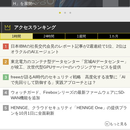
H」を展開へ
●
●
●
アクセスランキング
1時間
24時間
1週間
1カ月
日本IBMの社長交代会見のレポート記事が2週連続で1位、2位は
オラクルのAIエージェント
東北電力のコンテナ型データセンター「宮城AIデータセンター」
が竣工、次世代型GPUサーバーのハウジングサービスを提供
freeeが語るAI時代のセキュリティ戦略 高度化する攻撃に「AI
で先回りして防御する」実践アプローチとは？
ウォッチガード、Fireboxシリーズの最新ファームウェアにSD-
WAN機能を追加
HENNGE、クラウドセキュリティ「HENNGE One」の提供プラ
ンを10月1日に全面刷新
もっと見る