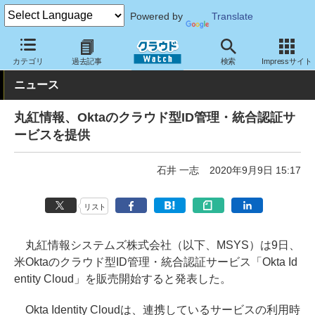
Powered by
Translate
クラウド Watch
セキュリティ
セキュリティサービス
カテゴリ
過去記事
検索
Impressサイト
ニュース
丸紅情報、Oktaのクラウド型ID管理・統合認証サ
ービスを提供
石井 一志
2020年9月9日 15:17
リスト
丸紅情報システムズ株式会社（以下、MSYS）は9日、
米Oktaのクラウド型ID管理・統合認証サービス「Okta Id
entity Cloud」を販売開始すると発表した。
Okta Identity Cloudは、連携しているサービスの利用時