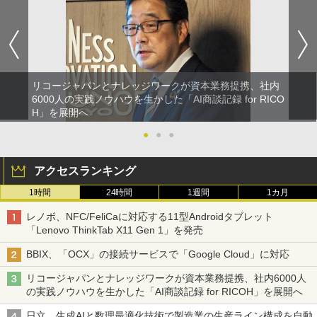
リコージャパンとナレッジワークが資本業務提携、社内
6000人の実践ノウハウを生かした「AI商談記録 for RICO
H」を展開へ
●
●
●
アクセスランキング
1時間
24時間
1週間
1カ月
レノボ、NFC/FeliCaに対応する11型Androidタブレット
「Lenovo ThinkTab X11 Gen 1」を発売
BBIX、「OCX」の接続サービスで「Google Cloud」に対応
リコージャパンとナレッジワークが資本業務提携、社内6000人
の実践ノウハウを生かした「AI商談記録 for RICOH」を展開へ
日立、生成AIと数理最適化技術で製造業の生産ライン構成を自動