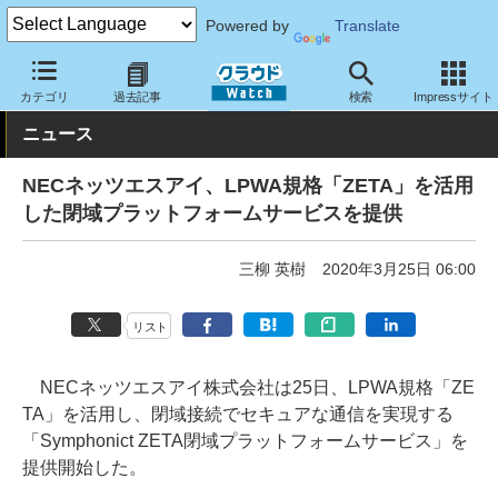
Powered by
Translate
クラウド Watch
ネットワーク
通信インフラ
カテゴリ
過去記事
検索
Impressサイト
ニュース
NECネッツエスアイ、LPWA規格「ZETA」を活用
した閉域プラットフォームサービスを提供
三柳 英樹
2020年3月25日 06:00
リスト
NECネッツエスアイ株式会社は25日、LPWA規格「ZE
TA」を活用し、閉域接続でセキュアな通信を実現する
「Symphonict ZETA閉域プラットフォームサービス」を
提供開始した。