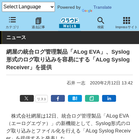
Powered by
Translate
クラウド Watch
サービス・ソフト
ソフトウェア
運用・監視
カテゴリ
過去記事
検索
Impressサイト
ニュース
網屋の統合ログ管理製品「ALog EVA」、Syslog
形式のログ取り込みを容易にする「ALog Syslog
Receiver」を提供
石井 一志
2020年2月12日 13:42
リスト
株式会社網屋は12日、統合ログ管理製品「ALog EVA
（エーログエヴァ）」の新機能として、Syslog形式のロ
グ取り込みとファイル化を行える「ALog Syslog Receiv
er」を提供すると発表した。