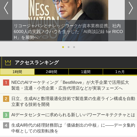
リコージャパンとナレッジワークが資本業務提携、社内
6000人の実践ノウハウを生かした「AI商談記録 for RICO
H」を展開へ
●
●
●
アクセスランキング
1時間
24時間
1週間
1カ月
NECのAIマーケティング「BestMove」が大手企業で活用拡大
製造・流通・小売企業・広告代理店などが実装フェーズへ
日立、生成AIと数理最適化技術で製造業の生産ライン構成を自動
立案する技術を開発
AIデータセンターに求められる新しいパワーアーキテクチャとは
生成AI時代の経理財務部は「価値創出の中核」に――データ集約
中枢としての役割転換を