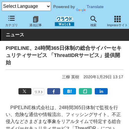
Powered by
Translate
クラウド Watch
セキュリティ
セキュリティサービス
カテゴリ
過去記事
検索
Impressサイト
ニュース
PIPELINE、24時間365日体制の総合サイバーセキ
ュリティサービス 「ThreatIDRサービス」提供開
始
三柳 英樹
2020年1月29日 13:17
リスト
PIPELINE株式会社は、24時間365日体制で監視を行
い、危険な通信や情報流出、フィッシングサイト、不正
侵入などさまざまな事象をリアルタイムで特定する総合
サイバーセキュリティサービス「ThreatIDR」につい