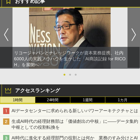
おすすめ記事
リコージャパンとナレッジワークが資本業務提携、社内
6000人の実践ノウハウを生かした「AI商談記録 for RICO
H」を展開へ
●
●
●
アクセスランキング
1時間
24時間
1週間
1カ月
AIデータセンターに求められる新しいパワーアーキテクチャとは
生成AI時代の経理財務部は「価値創出の中核」に――データ集約
中枢としての役割転換を
AI時代に進化する経理部門の役割とは何か 業務のすみ分けとAI