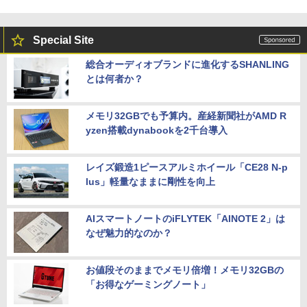
Special Site
総合オーディオブランドに進化するSHANLING
とは何者か？
メモリ32GBでも予算内。産経新聞社がAMD R
yzen搭載dynabookを2千台導入
レイズ鍛造1ピースアルミホイール「CE28 N-p
lus」軽量なままに剛性を向上
AIスマートノートのiFLYTEK「AINOTE 2」は
なぜ魅力的なのか？
お値段そのままでメモリ倍増！メモリ32GBの
「お得なゲーミングノート」