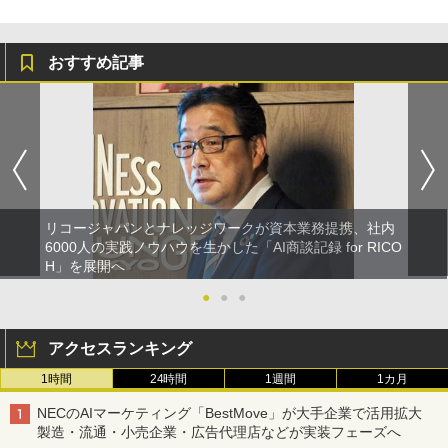
おすすめ記事
リコージャパンとナレッジワークが資本業務提携、社内
6000人の実践ノウハウを生かした「AI商談記録 for RICO
H」を展開へ
●
●
●
アクセスランキング
1時間
24時間
1週間
1カ月
NECのAIマーケティング「BestMove」が大手企業で活用拡大
製造・流通・小売企業・広告代理店などが実装フェーズへ