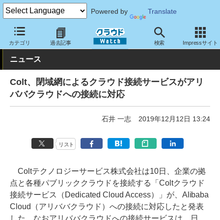
Powered by
Translate
クラウド Watch
ネットワーク
通信インフラ
カテゴリ
過去記事
検索
Impressサイト
ニュース
Colt、閉域網によるクラウド接続サービスがアリ
ババクラウドへの接続に対応
石井 一志
2019年12月12日 13:24
リスト
Coltテクノロジーサービス株式会社は10日、企業の拠
点と各種パブリッククラウドを接続する「Coltクラウド
接続サービス（Dedicated Cloud Access）」が、Alibaba
Cloud（アリババクラウド）への接続に対応したと発表
した。なおアリババクラウドへの接続サービスは、日