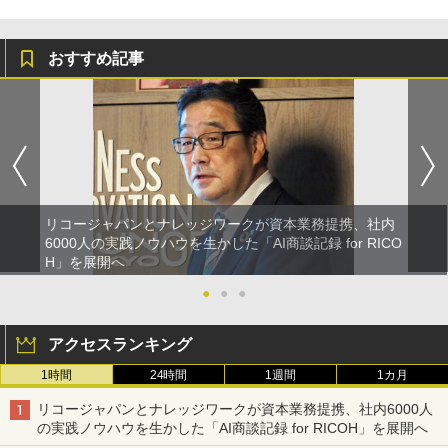
おすすめ記事
リコージャパンとナレッジワークが資本業務提携、社内
6000人の実践ノウハウを生かした「AI商談記録 for RICO
H」を展開へ
●
●
●
アクセスランキング
1時間
24時間
1週間
1カ月
リコージャパンとナレッジワークが資本業務提携、社内6000人
の実践ノウハウを生かした「AI商談記録 for RICOH」を展開へ