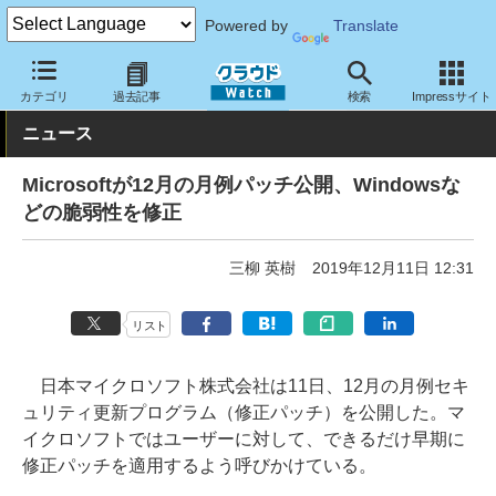
Powered by
Translate
クラウド Watch
セキュリティ
脆弱性情報
カテゴリ
過去記事
検索
Impressサイト
ニュース
Microsoftが12月の月例パッチ公開、Windowsな
どの脆弱性を修正
三柳 英樹
2019年12月11日 12:31
リスト
日本マイクロソフト株式会社は11日、12月の月例セキ
ュリティ更新プログラム（修正パッチ）を公開した。マ
イクロソフトではユーザーに対して、できるだけ早期に
修正パッチを適用するよう呼びかけている。