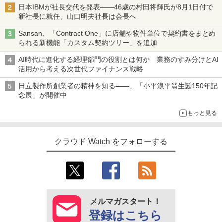
日本IBMが社長交代を発表――46歳の村田将輝氏が8月1日付で
新社長に就任、山口明夫社長は会長へ
Sansan、「Contract One」に店舗や物件単位で契約書をまとめ
られる新機能「カスタム契約ツリー」を追加
AI時代に進化する経理部門の役割とは何か 業務のすみ分けとAI
活用から考える次世代ファイナンス戦略
日立製作所創業者の精神を知る――、「小平浪平翁生誕150年記
念展」が開催中
もっと見る
クラウド Watch をフォローする
メルマガスタート！
登録はこちら