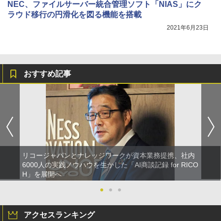
NEC、ファイルサーバー統合管理ソフト「NIAS」にク
ラウド移行の円滑化を図る機能を搭載
2021年6月23日
おすすめ記事
リコージャパンとナレッジワークが資本業務提携、社内
6000人の実践ノウハウを生かした「AI商談記録 for RICO
H」を展開へ
●
●
●
アクセスランキング