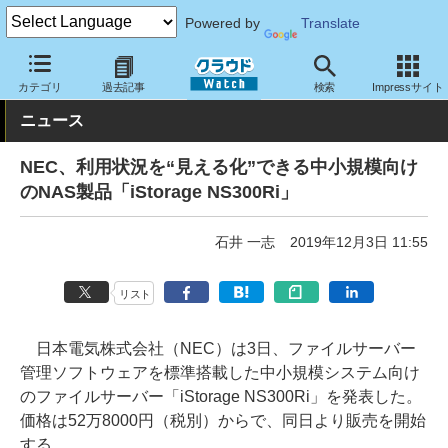
Powered by
Translate
クラウド Watch
ハード・インフラ
ハードウェア
ストレージ
カテゴリ
過去記事
検索
Impressサイト
ニュース
NEC、利用状況を“見える化”できる中小規模向け
のNAS製品「iStorage NS300Ri」
石井 一志
2019年12月3日 11:55
リスト
日本電気株式会社（NEC）は3日、ファイルサーバー
管理ソフトウェアを標準搭載した中小規模システム向け
のファイルサーバー「iStorage NS300Ri」を発表した。
価格は52万8000円（税別）からで、同日より販売を開始
する。