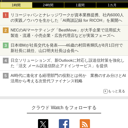
1時間
24時間
1週間
1カ月
リコージャパンとナレッジワークが資本業務提携、社内6000人
の実践ノウハウを生かした「AI商談記録 for RICOH」を展開へ
NECのAIマーケティング「BestMove」が大手企業で活用拡大
製造・流通・小売企業・広告代理店などが実装フェーズへ
日本IBMが社長交代を発表――46歳の村田将輝氏が8月1日付で
新社長に就任、山口明夫社長は会長へ
日立ソリューションズ、新Outlookに対応し誤送信対策を強化し
た「活文 メール誤送信防止アドインサービス」を提供
AI時代に進化する経理部門の役割とは何か 業務のすみ分けとAI
活用から考える次世代ファイナンス戦略
もっと見る
クラウド Watch をフォローする