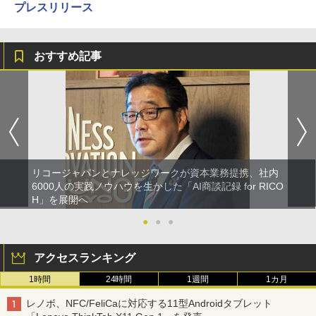
プレスリリース
おすすめ記事
リコージャパンとナレッジワークが資本業務提携、社内
6000人の実践ノウハウを生かした「AI商談記録 for RICO
H」を展開へ
●
●
●
アクセスランキング
1時間
24時間
1週間
1カ月
レノボ、NFC/FeliCaに対応する11型Androidタブレット