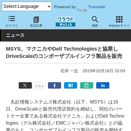
Powered by
Translate
クラウド Watch
サービス・ソフト
ソフトウェア
ミドルウェア
カテゴリ
過去記事
検索
Impressサイト
ニュース
MSYS、マクニカやDell Technologiesと協業し
DriveScaleのコンポーザブルインフラ製品を販売
石井 一志
2019年10月16日 15:03
リスト
丸紅情報システムズ株式会社（以下、MSYS）は16
日、DriveScaleと販売代理店契約を締結し、同社のパー
トナー企業である株式会社マクニカ、およびDell Techno
logies（デル株式会社／EMCジャパン株式会社）との協
業のもと、コンポーザブルインフラ製品の販売を開始す