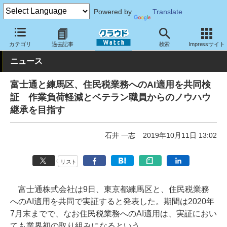
Powered by
Translate
クラウド Watch
トピック
導入事例
その他
カテゴリ
過去記事
検索
Impressサイト
ニュース
富士通と練馬区、住民税業務へのAI適用を共同検
証 作業負荷軽減とベテラン職員からのノウハウ
継承を目指す
石井 一志
2019年10月11日 13:02
リスト
富士通株式会社は9日、東京都練馬区と、住民税業務
へのAI適用を共同で実証すると発表した。期間は2020年
7月末までで、なお住民税業務へのAI適用は、実証におい
ても業界初の取り組みになるという。