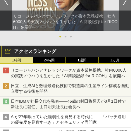
リコージャパンとナレッジワークが資本業務提携、社内
6000人の実践ノウハウを生かした「AI商談記録 for RICO
H」を展開へ
●
●
●
アクセスランキング
1時間
24時間
1週間
1カ月
リコージャパンとナレッジワークが資本業務提携、社内6000人
の実践ノウハウを生かした「AI商談記録 for RICOH」を展開へ
日立、生成AIと数理最適化技術で製造業の生産ライン構成を自動
立案する技術を開発
日本IBMが社長交代を発表――46歳の村田将輝氏が8月1日付で
新社長に就任、山口明夫社長は会長へ
AIが27年眠っていた脆弱性を発見する時代に――「パッチ適用
の優先度を見直すべき」とセキュリティ専門家