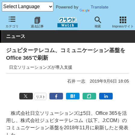
Powered by
Translate
クラウド Watch
トピック
導入事例
クラウド
カテゴリ
過去記事
検索
Impressサイト
ニュース
ジュピターテレコム、コミュニケーション基盤を
Office 365で刷新
日立ソリューションズが導入支援
石井 一志
2019年9月6日 18:05
リスト
株式会社日立ソリューションズは5日、Office 365を活
用し、株式会社ジュピターテレコム（以下、J:COM）の
コミュニケーション基盤を2018年11月に刷新したと発表
した。