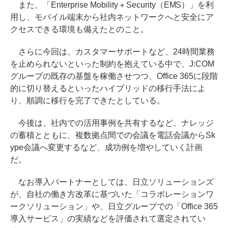
また、「Enterprise Mobility＋Security（EMS）」を利
用し、モバイル端末から社内ネットワークへと安全にア
クセスできる環境も備えたとのこと。
さらに今回は、カスタマーサポートなど、24時間業務
を止められないといった制約を抱えている中で、J:COM
グループの既存の基盤を稼働させつつ、Office 365に段階
的に切り替えるといったハイブリッドの移行手法によ
り、順調に移行を完了できたとしている。
今後は、社内での活用事例を共有するなど、ナレッジ
の蓄積とともに、複数拠点間での会議を電話会議からSk
ype会議へ変更するなど、成功例を増やしていく計画
だ。
なお導入パートナーとしては、日立ソリューションズ
が、自社の働き方改革に基づいた「コラボレーションワ
ークソリューション」や、日立グループでの「Office 365
導入サービス」の実績などを評価されて選定されてい