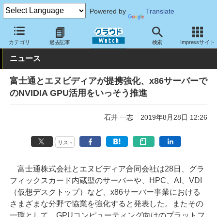
Powered by
Translate
クラウド Watch
トピック
協業・提携
国内
カテゴリ
過去記事
検索
Impressサイト
ニュース
富士通とエヌビディアが提携強化、x86サーバーで
のNVIDIA GPU活用をいっそう推進
石井 一志
2019年8月28日 12:26
リスト
富士通株式会社とエヌビディア合同会社は28日、グラ
フィックスカード内蔵型のサーバーや、HPC、AI、VDI
（仮想デスクトップ）など、x86サーバー事業における
さまざまな分野で協業を強化すると発表した。またその
一環として、GPUコンピューティング向けのプラットフ