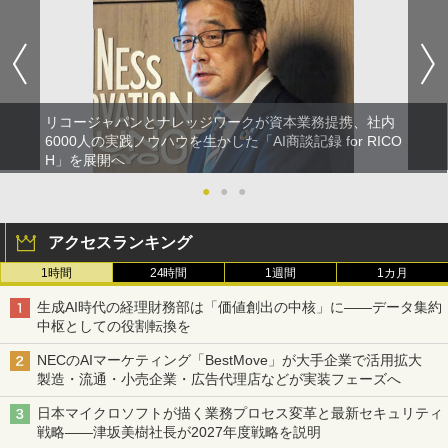
リコージャパンとナレッジワークが資本業務提携、社内
6000人の実践ノウハウを生かした「AI商談記録 for RICO
H」を展開へ
●
●
●
アクセスランキング
1時間
24時間
1週間
1カ月
生成AI時代の経理財務部は「価値創出の中核」に――データ集約
中枢としての役割転換を
NECのAIマーケティング「BestMove」が大手企業で活用拡大
製造・流通・小売企業・広告代理店などが実装フェーズへ
日本マイクロソフトが描く業務プロセス変革と最新セキュリティ
戦略――津坂美樹社長が2027年度戦略を説明