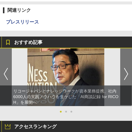
関連リンク
プレスリリース
おすすめ記事
リコージャパンとナレッジワークが資本業務提携、社内
6000人の実践ノウハウを生かした「AI商談記録 for RICO
H」を展開へ
●
●
●
アクセスランキング