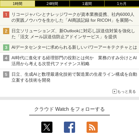
1時間
24時間
1週間
1カ月
リコージャパンとナレッジワークが資本業務提携、社内6000人
の実践ノウハウを生かした「AI商談記録 for RICOH」を展開へ
日立ソリューションズ、新Outlookに対応し誤送信対策を強化し
た「活文 メール誤送信防止アドインサービス」を提供
AIデータセンターに求められる新しいパワーアーキテクチャとは
AI時代に進化する経理部門の役割とは何か 業務のすみ分けとAI
活用から考える次世代ファイナンス戦略
日立、生成AIと数理最適化技術で製造業の生産ライン構成を自動
立案する技術を開発
もっと見る
クラウド Watch をフォローする