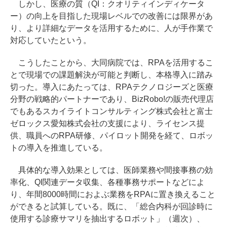
しかし、医療の質（QI：クオリティインディケータ
ー）の向上を目指した現場レベルでの改善には限界があ
り、より詳細なデータを活用するために、人が手作業で
対応していたという。
こうしたことから、大同病院では、RPAを活用するこ
とで現場での課題解決が可能と判断し、本格導入に踏み
切った。導入にあたっては、RPAテクノロジーズと医療
分野の戦略的パートナーであり、BizRobo!の販売代理店
でもあるスカイライトコンサルティング株式会社と富士
ゼロックス愛知株式会社の支援により、ライセンス提
供、職員へのRPA研修、パイロット開発を経て、ロボッ
トの導入を推進している。
具体的な導入効果としては、医師業務や間接事務の効
率化、QI関連データ収集、各種事務サポートなどによ
り、年間8000時間におよぶ業務をRPAに置き換えること
ができると試算している。既に、「総合内科が回診時に
使用する診療サマリを抽出するロボット」（週次）、