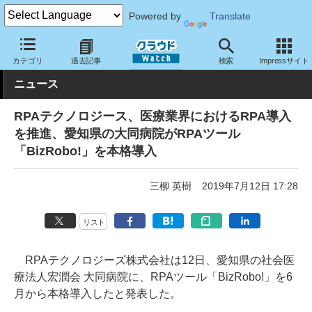
Powered by
Translate
クラウド Watch
トピック
導入事例
その他
カテゴリ
過去記事
検索
Impressサイト
ニュース
RPAテクノロジース、医療業界におけるRPA導入
を推進、愛知県の大同病院がRPAツール
「BizRobo!」を本格導入
三柳 英樹
2019年7月12日 17:28
リスト
RPAテクノロジーズ株式会社は12日、愛知県の社会医
療法人宏潤会 大同病院に、RPAツール「BizRobo!」を6
月から本格導入したと発表した。