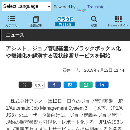
Powered by
Translate
クラウド Watch
サービス・ソフト
サービス
分析
カテゴリ
過去記事
検索
Impressサイト
ニュース
アシスト、ジョブ管理基盤のブラックボックス化
や複雑化を解消する現状診断サービスを開始
石井 一志
2019年7月12日 11:44
リスト
株式会社アシストは12日、日立のジョブ管理基盤「JP
1/Automatic Job Management System 3」（以下、JP1/A
JS3）のユーザー企業向けに、ジョブ定義やジョブ管理
規約の順守状況を可視化・レポート化する「JP1/AJS3ジ
ョブ定義アセスメントサービス」を提供開始すると発表