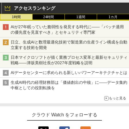
アクセスランキング
1時間
24時間
1週間
1カ月
AIが27年眠っていた脆弱性を発見する時代に――「パッチ適用
の優先度を見直すべき」とセキュリティ専門家
日立、生成AIと数理最適化技術で製造業の生産ライン構成を自動
立案する技術を開発
日本マイクロソフトが描く業務プロセス変革と最新セキュリティ
戦略――津坂美樹社長が2027年度戦略を説明
AIデータセンターに求められる新しいパワーアーキテクチャとは
生成AI時代の経理財務部は「価値創出の中核」に――データ集約
中枢としての役割転換を
もっと見る
クラウド Watch をフォローする