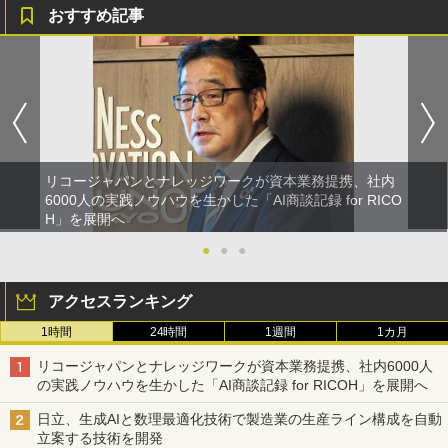
おすすめ記事
リコージャパンとナレッジワークが資本業務提携、社内
6000人の実践ノウハウを生かした「AI商談記録 for RICO
H」を展開へ
●
●
●
アクセスランキング
1時間
24時間
1週間
1カ月
リコージャパンとナレッジワークが資本業務提携、社内6000人
の実践ノウハウを生かした「AI商談記録 for RICOH」を展開へ
日立、生成AIと数理最適化技術で製造業の生産ライン構成を自動
立案する技術を開発