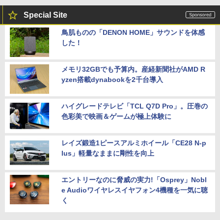
Special Site
鳥肌ものの「DENON HOME」サウンドを体感
した！
メモリ32GBでも予算内。産経新聞社がAMD R
yzen搭載dynabookを2千台導入
ハイグレードテレビ「TCL Q7D Pro」。圧巻の
色彩美で映画＆ゲームが極上体験に
レイズ鍛造1ピースアルミホイール「CE28 N-p
lus」軽量なままに剛性を向上
エントリーなのに脅威の実力!「Osprey」Nobl
e Audioワイヤレスイヤフォン4機種を一気に聴
く