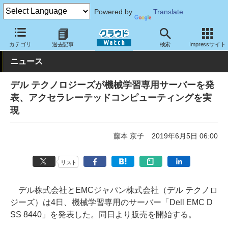
Powered by
Translate
クラウド Watch
ハード・インフラ
ハードウェア
サーバー
カテゴリ
過去記事
検索
Impressサイト
ニュース
デル テクノロジーズが機械学習専用サーバーを発
表、アクセラレーテッドコンピューティングを実
現
藤本 京子
2019年6月5日 06:00
リスト
デル株式会社とEMCジャパン株式会社（デル テクノロ
ジーズ）は4日、機械学習専用のサーバー「Dell EMC D
SS 8440」を発表した。同日より販売を開始する。