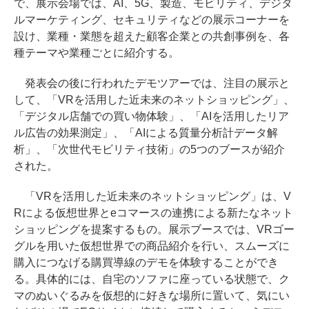
で、展示会場では、AI、5G、製造、モビリティ、デジタ
ルマーケティング、セキュリティなどの展示コーナーを
設け、業種・業態を超えた顧客企業との共創事例を、各
種テーマや業種ごとに紹介する。
発表会の後に行われたデモツアーでは、注目の展示と
して、「VRを活用した近未来のネットショッピング」、
「デジタル店舗での買い物体験」、「AIを活用したリア
ル広告の効果測定」、「AIによる質量分析計データ解
析」、「次世代モビリティ技術」の5つのブースが紹介
された。
「VRを活用した近未来のネットショッピング」は、V
Rによる仮想世界とeコマースの連携による新たなネット
ショッピングを提案するもの。展示ブースでは、VRゴー
グルを用いた仮想世界での商品紹介を行い、スムーズに
購入につなげる購買導線のデモを体験することができ
る。具体的には、自宅のソファに座っている状態で、ク
マのぬいぐるみを仮想的に好きな場所に置いて、気にい