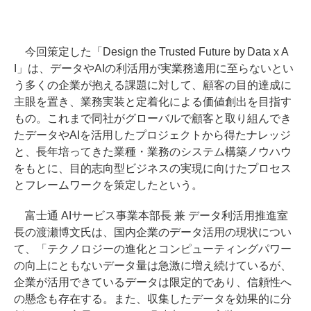
今回策定した「Design the Trusted Future by Data x A
I」は、データやAIの利活用が実業務適用に至らないとい
う多くの企業が抱える課題に対して、顧客の目的達成に
主眼を置き、業務実装と定着化による価値創出を目指す
もの。これまで同社がグローバルで顧客と取り組んでき
たデータやAIを活用したプロジェクトから得たナレッジ
と、長年培ってきた業種・業務のシステム構築ノウハウ
をもとに、目的志向型ビジネスの実現に向けたプロセス
とフレームワークを策定したという。
富士通 AIサービス事業本部長 兼 データ利活用推進室
長の渡瀬博文氏は、国内企業のデータ活用の現状につい
て、「テクノロジーの進化とコンピューティングパワー
の向上にともないデータ量は急激に増え続けているが、
企業が活用できているデータは限定的であり、信頼性へ
の懸念も存在する。また、収集したデータを効果的に分