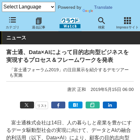
Powered by
Translate
クラウド Watch
サービス・ソフト
ソフトウェア
その他
カテゴリ
過去記事
検索
Impressサイト
ニュース
富士通、Data×AIによって目的志向型ビジネスを
実現するプロセス＆フレームワークを発表
「富士通フォーラム2019」の注目展示を紹介するデモツアー
も実施
唐沢 正和
2019年5月15日 06:00
リスト
富士通株式会社は14日、人の暮らしと産業を豊かにす
るデータ駆動型社会の実現に向けて、データとAIの融合
的利活用（以下、Data×AI）により、顧客の目的志向型