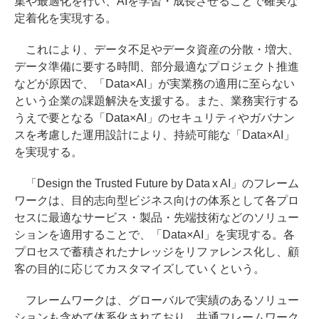
集や最適化を行い、AIを学習・成長させることで確実な
定着化を実現する。
これにより、データ不足やデータ資産の分散・増大、
データ準備に要する時間、部分最適なプロジェクト推進
などが原因で、「Data×AI」が実業務の適用に至らない
という企業の課題解決を支援する。また、業務実行する
うえで要となる「Data×AI」のセキュリティやガバナン
スを考慮した運用設計により、持続可能な「Data×AI」
を実現する。
「Design the Trusted Future by Data x AI」のフレーム
ワークは、目的志向型ビジネス向けの体系として各プロ
セスに最適なサービス・製品・先端技術などのソリュー
ションを適用することで、「Data×AI」を実現する。各
プロセスで蓄積されたナレッジをリファレンス化し、顧
客の目的に応じてカスタマイズしていくという。
フレームワークは、グローバルで実績のあるソリュー
ションも含めて体系化されており、共通フレームワーク