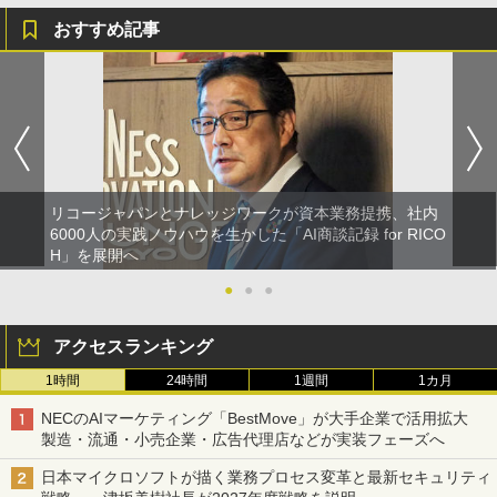
おすすめ記事
リコージャパンとナレッジワークが資本業務提携、社内
6000人の実践ノウハウを生かした「AI商談記録 for RICO
H」を展開へ
●
●
●
アクセスランキング
1時間
24時間
1週間
1カ月
NECのAIマーケティング「BestMove」が大手企業で活用拡大
製造・流通・小売企業・広告代理店などが実装フェーズへ
日本マイクロソフトが描く業務プロセス変革と最新セキュリティ