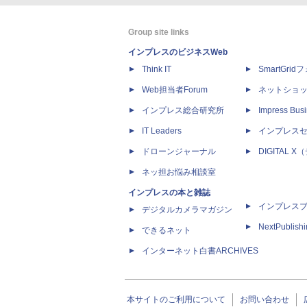
Group site links
インプレスのビジネスWeb
Think IT
SmartGri
Web担当者Forum
ネットショ
インプレス総合研究所
Impress Busi
IT Leaders
インプレス
ドローンジャーナル
DIGITAL
ネッ担お悩み相談室
インプレスの本と雑誌
インプレス
デジタルカメラマガジン
NextPublish
できるネット
インターネット白書ARCHIVES
本サイトのご利用について
お問い合わせ