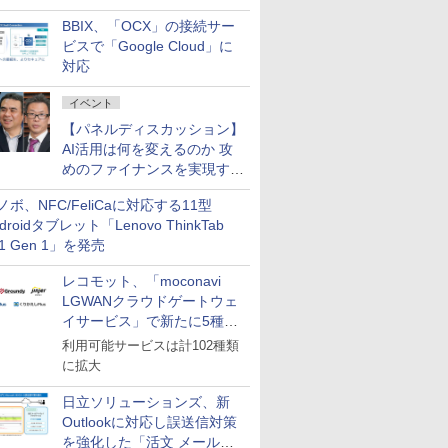
企業・広告代理店などが実装
BBIX、「OCX」の接続サー
フェーズへ
ビスで「Google Cloud」に
対応
イベント
【パネルディスカッション】
AI活用は何を変えるのか 攻
めのファイナンスを実現する
業務設計とマインドセット変
ノボ、NFC/FeliCaに対応する11型
革
droidタブレット「Lenovo ThinkTab
11 Gen 1」を発売
レコモット、「moconavi
LGWANクラウドゲートウェ
イサービス」で新たに5種類
のサービスと連携開始
利用可能サービスは計102種類
に拡大
日立ソリューションズ、新
Outlookに対応し誤送信対策
を強化した「活文 メール誤