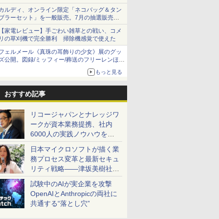
カルディ、オンライン限定「ネコバッグ＆タン
ブラーセット」を一般販売。7月の抽選販売の
当選無効分
【家電レビュー】手ごわい雑草との戦い、コメ
リの草刈機で完全勝利 掃除機感覚で使えた
フェルメール《真珠の耳飾りの少女》展のグッ
ズ公開。図録/ミッフィー/葬送のフリーレンほ
か、注目ブランドコラボが実現
もっと見る
おすすめ記事
リコージャパンとナレッジワ
ークが資本業務提携、社内
6000人の実践ノウハウを生
かした「AI商談記録 for
日本マイクロソフトが描く業
RICOH」を展開へ
務プロセス変革と最新セキュ
リティ戦略――津坂美樹社長
が2027年度戦略を説明
試験中のAIが実企業を攻撃
OpenAIとAnthropicの両社に
共通する“落とし穴”