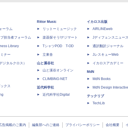
Rittor Music
イカロス出版
dフォーラム
リットーミュージック
AIRLINEweb
ップ担当者フォーラム
楽器探そう!デジマート
Jディフェンスニュー
ness Library
TシャツPOD T-OD
通訳翻訳ジャーナル
セミナー
立東舎
JレスキューWeb
 X（デジタルクロス）
山と溪谷社
イカロスアカデミー
山と溪谷オンライン
MdN
CLIMBING-NET
MdN Books
ブックス
近代科学社
MdN Design Interactiv
ing
近代科学社Digital
テックリブ
TechLib
広告掲載のご案内
編集部へのご連絡
プライバシーポリシー
会社概要