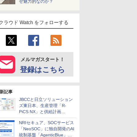
ぜ魅力的なのか？
クラウド Watch をフォローする
メルマガスタート！
登録はこちら
新記事
JBCCと日立ソリューション
ズ東日本、生産管理「R-
PiCS NX」と供給計画
「scSQUARE ISP」の連携サ
NRIセキュア、SOCサービス
ービスを提供開始
「NeoSOC」に独自開発のAI
統制基盤「AgenticBlue」を