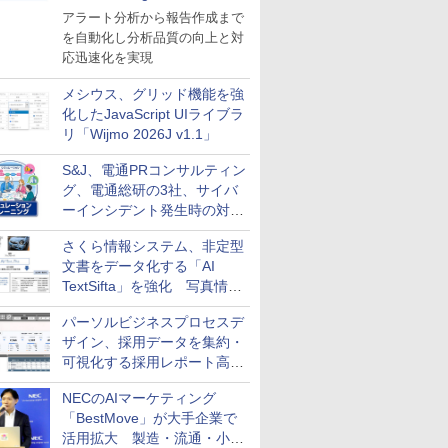
導入
アラート分析から報告作成まで
を自動化し分析品質の向上と対
応迅速化を実現
メシウス、グリッド機能を強
化したJavaScript UIライブラ
リ「Wijmo 2026J v1.1」
S&J、電通PRコンサルティン
グ、電通総研の3社、サイバ
ーインシデント発生時の対応
と危機管理広報を一体的に訓
さくら情報システム、非定型
練するプログラムを提供
文書をデータ化する「AI
TextSifta」を強化 写真情報
のデータ化などに対応
パーソルビジネスプロセスデ
ザイン、採用データを集約・
可視化する採用レポート高速
化サービスを提供
NECのAIマーケティング
「BestMove」が大手企業で
活用拡大 製造・流通・小売