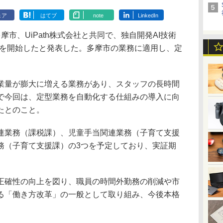
ェア
はてブ
note
LinkedIn
市、UiPath株式会社と共同で、独自開発AI技術
験を開始したと発表した。多摩市の業務に適用し、定
。
量が膨大に増える業務があり、スタッフの長時間
で今回は、定型業務を自動化する仕組みの導入に向
たとのこと。
業務（課税課）、児童手当関連業務（子育て支援
務（子育て支援課）の3つを予定しており、実証期
確性の向上を図り、職員の時間外勤務の削減や市
る「働き方改革」の一般として取り組み、今後本格