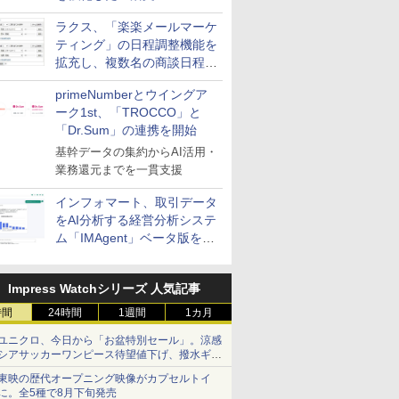
送信防止アドインサービス」
ラクス、「楽楽メールマーケ
を提供
ティング」の日程調整機能を
拡充し、複数名の商談日程調
整を効率化
primeNumberとウイングア
ーク1st、「TROCCO」と
「Dr.Sum」の連携を開始
基幹データの集約からAI活用・
業務還元までを一貫支援
インフォマート、取引データ
をAI分析する経営分析システ
ム「IMAgent」ベータ版を提
供
Impress Watchシリーズ 人気記事
時間
24時間
1週間
1カ月
ユニクロ、今日から「お盆特別セール」。涼感
シアサッカーワンピース待望値下げ、撥水ギア
ショーツは1990円に
東映の歴代オープニング映像がカプセルトイ
に。全5種で8月下旬発売