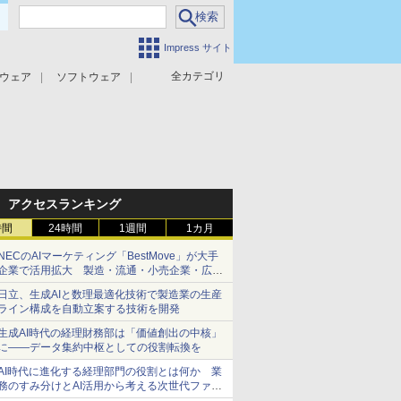
Impress サイト
全カテゴリ
ウェア
ソフトウェア
攻撃対策
マルウェア対策
アクセスランキング
時間
24時間
1週間
1カ月
NECのAIマーケティング「BestMove」が大手
企業で活用拡大 製造・流通・小売企業・広告
代理店などが実装フェーズへ
日立、生成AIと数理最適化技術で製造業の生産
ライン構成を自動立案する技術を開発
生成AI時代の経理財務部は「価値創出の中核」
に――データ集約中枢としての役割転換を
AI時代に進化する経理部門の役割とは何か 業
務のすみ分けとAI活用から考える次世代ファイ
ナンス戦略