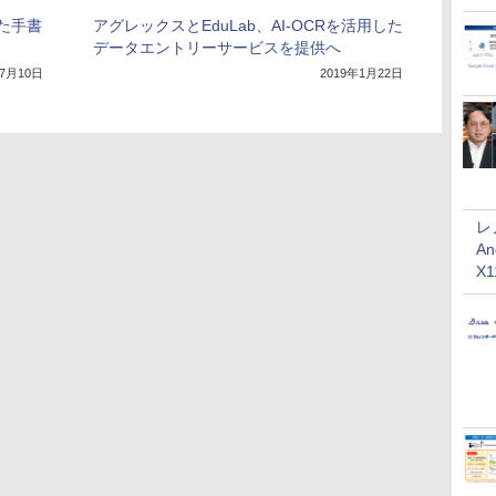
た手書
アグレックスとEduLab、AI-OCRを活用した
データエントリーサービスを提供へ
年7月10日
2019年1月22日
レ
An
X