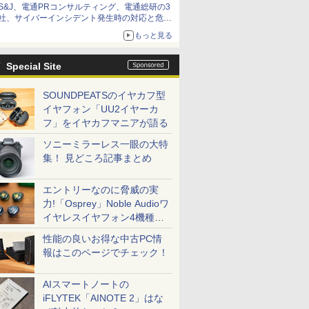
S&J、電通PRコンサルティング、電通総研の3
社、サイバーインシデント発生時の対応と危機
管理広報を一体的に訓練するプログラムを提供
もっと見る
Special Site
SOUNDPEATSのイヤカフ型
イヤフォン「UU2イヤーカ
フ」をイヤカフマニアが語る
ソニーミラーレス一眼の大特
集！ 見どころ記事まとめ
エントリーなのに脅威の実
力!「Osprey」Noble Audioワ
イヤレスイヤフォン4機種を
一気に聴く
性能の良いお得な中古PC情
報はこのページでチェック！
AIスマートノートの
iFLYTEK「AINOTE 2」はな