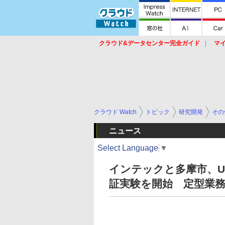
クラウド&データセンター完全ガイド
マ
サービス
セキュリティ
ネットワーク
スイッチ
ルータ
導入事例
イベ
クラウド Watch
トピック
研究開発
その
ニュース
Select Language
▼
インテックと多摩市、Ui
証実験を開始 定型業