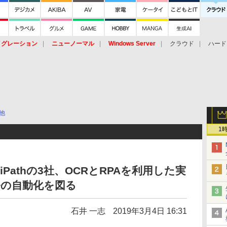
イグレーション
ニューノーマル
Windows Server
クラウド
ハード
トピック
ストレージ（HW）
オープンソース
SaaS
標的型
ント
他
1
Pathの3社、OCRとRPAを利用した実
務の自動化を図る
石井 一志
2019年3月4日 16:31