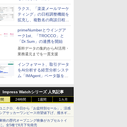
送信防止アドインサービス」
ラクス、「楽楽メールマーケ
を提供
ティング」の日程調整機能を
拡充し、複数名の商談日程調
整を効率化
primeNumberとウイングア
ーク1st、「TROCCO」と
「Dr.Sum」の連携を開始
基幹データの集約からAI活用・
業務還元までを一貫支援
インフォマート、取引データ
をAI分析する経営分析システ
ム「IMAgent」ベータ版を提
供
Impress Watchシリーズ 人気記事
時間
24時間
1週間
1カ月
ユニクロ、今日から「お盆特別セール」。涼感
シアサッカーワンピース待望値下げ、撥水ギア
ショーツは1990円に
東映の歴代オープニング映像がカプセルトイ
に。全5種で8月下旬発売