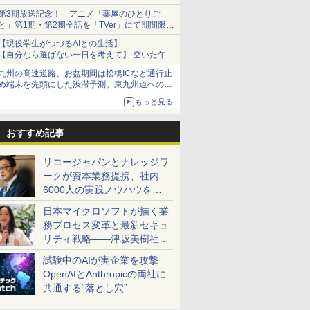
第3期放送記念！ アニメ「薬屋のひとりご
と」第1期・第2期全話を「TVer」にて期間限定
で順次無料配信開始
【現役学生がつづるAIとの生活】
【自分なら選ばない一日を考えて】 空いた午後
をチャッピーに捧げたら、思わぬ絶景に出会っ
九州の高速道路、お盆期間は松橋ICなど通行止
た話
め端末を先頭にした渋滞予測。東九州道への迂
回は料金調整を実施
もっと見る
おすすめ記事
リコージャパンとナレッジワ
ークが資本業務提携、社内
6000人の実践ノウハウを生
かした「AI商談記録 for
日本マイクロソフトが描く業
RICOH」を展開へ
務プロセス変革と最新セキュ
リティ戦略――津坂美樹社長
が2027年度戦略を説明
試験中のAIが実企業を攻撃
OpenAIとAnthropicの両社に
共通する“落とし穴”