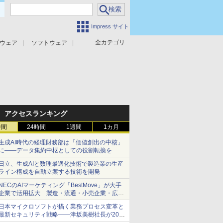
Impress サイト
全カテゴリ
ウェア
ソフトウェア
攻撃対策
マルウェア対策
アクセスランキング
時間
24時間
1週間
1カ月
生成AI時代の経理財務部は「価値創出の中核」
に――データ集約中枢としての役割転換を
日立、生成AIと数理最適化技術で製造業の生産
ライン構成を自動立案する技術を開発
NECのAIマーケティング「BestMove」が大手
企業で活用拡大 製造・流通・小売企業・広告
代理店などが実装フェーズへ
日本マイクロソフトが描く業務プロセス変革と
最新セキュリティ戦略――津坂美樹社長が2027
年度戦略を説明