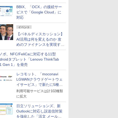
企業・広告代理店などが実装
BBIX、「OCX」の接続サー
フェーズへ
ビスで「Google Cloud」に
対応
イベント
【パネルディスカッション】
AI活用は何を変えるのか 攻
めのファイナンスを実現する
業務設計とマインドセット変
ノボ、NFC/FeliCaに対応する11型
革
droidタブレット「Lenovo ThinkTab
11 Gen 1」を発売
レコモット、「moconavi
LGWANクラウドゲートウェ
イサービス」で新たに5種類
のサービスと連携開始
利用可能サービスは計102種類
に拡大
日立ソリューションズ、新
Outlookに対応し誤送信対策
を強化した「活文 メール誤