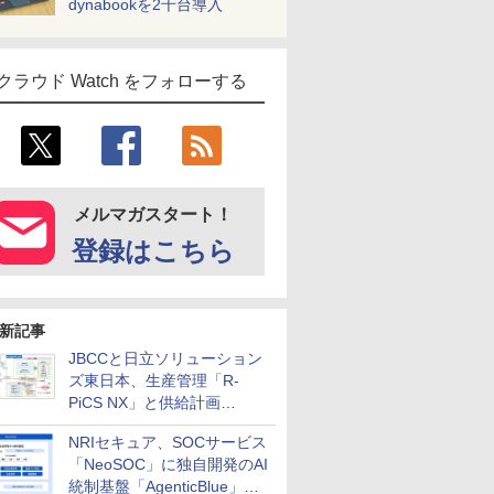
dynabookを2千台導入
クラウド Watch をフォローする
メルマガスタート！
登録はこちら
新記事
JBCCと日立ソリューション
ズ東日本、生産管理「R-
PiCS NX」と供給計画
「scSQUARE ISP」の連携サ
NRIセキュア、SOCサービス
ービスを提供開始
「NeoSOC」に独自開発のAI
統制基盤「AgenticBlue」を