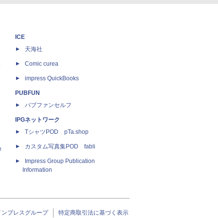
ICE
天海社
ス
Comic curea
impress QuickBooks
PUBFUN
パブファンセルフ
IPGネットワーク
TシャツPOD pTa.shop
カスタム写真集POD fabli
e
Impress Group Publication
Information
インプレスグループ
特定商取引法に基づく表示