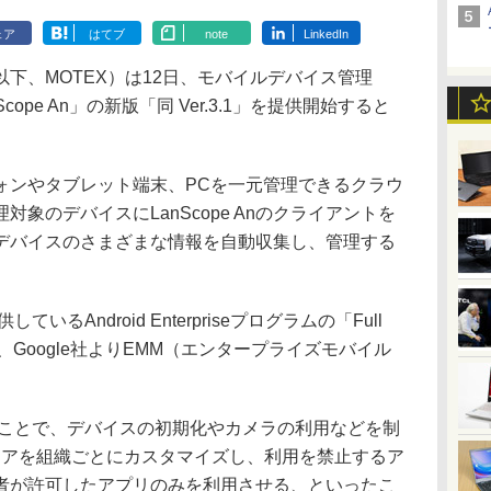
ェア
はてブ
note
LinkedIn
下、MOTEX）は12日、モバイルデバイス管理
ope An」の新版「同 Ver.3.1」を提供開始すると
トフォンやタブレット端末、PCを一元管理できるクラウ
象のデバイスにLanScope Anのクライアントを
デバイスのさまざまな情報を自動収集し、管理する
いるAndroid Enterpriseプログラムの「Full
に対応し、Google社よりEMM（エンタープライズモバイル
eを利用することで、デバイスの初期化やカメラの利用などを制
ayストアを組織ごとにカスタマイズし、利用を禁止するア
者が許可したアプリのみを利用させる、といったこ