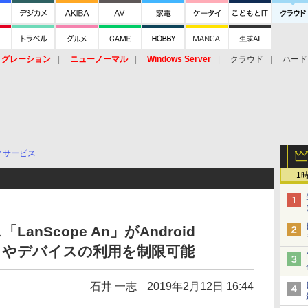
イグレーション
ニューノーマル
Windows Server
クラウド
ハード
トピック
ストレージ（HW）
オープンソース
SaaS
標的型
ント
ィサービス
1
anScope An」がAndroid
アプリやデバイスの利用を制限可能
石井 一志
2019年2月12日 16:44