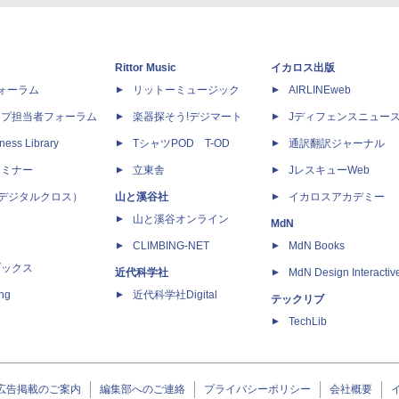
Rittor Music
イカロス出版
dフォーラム
リットーミュージック
AIRLINEweb
ップ担当者フォーラム
楽器探そう!デジマート
Jディフェンスニュー
ness Library
TシャツPOD T-OD
通訳翻訳ジャーナル
セミナー
立東舎
JレスキューWeb
 X（デジタルクロス）
山と溪谷社
イカロスアカデミー
山と溪谷オンライン
MdN
CLIMBING-NET
MdN Books
ブックス
近代科学社
MdN Design Interactiv
ing
近代科学社Digital
テックリブ
TechLib
広告掲載のご案内
編集部へのご連絡
プライバシーポリシー
会社概要