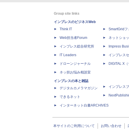
Group site links
インプレスのビジネスWeb
Think IT
SmartGri
Web担当者Forum
ネットショ
インプレス総合研究所
Impress Busi
IT Leaders
インプレス
ドローンジャーナル
DIGITAL
ネッ担お悩み相談室
インプレスの本と雑誌
インプレス
デジタルカメラマガジン
NextPublish
できるネット
インターネット白書ARCHIVES
本サイトのご利用について
お問い合わせ