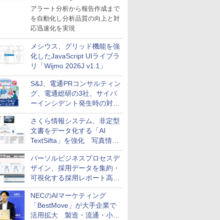
導入
アラート分析から報告作成まで
を自動化し分析品質の向上と対
応迅速化を実現
メシウス、グリッド機能を強
化したJavaScript UIライブラ
リ「Wijmo 2026J v1.1」
S&J、電通PRコンサルティン
グ、電通総研の3社、サイバ
ーインシデント発生時の対応
と危機管理広報を一体的に訓
さくら情報システム、非定型
練するプログラムを提供
文書をデータ化する「AI
TextSifta」を強化 写真情報
のデータ化などに対応
パーソルビジネスプロセスデ
ザイン、採用データを集約・
可視化する採用レポート高速
化サービスを提供
NECのAIマーケティング
「BestMove」が大手企業で
活用拡大 製造・流通・小売