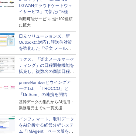
LGWANクラウドゲートウェ
イサービス」で新たに5種類
のサービスと連携開始
利用可能サービスは計102種類
に拡大
日立ソリューションズ、新
Outlookに対応し誤送信対策
を強化した「活文 メール誤
送信防止アドインサービス」
ラクス、「楽楽メールマーケ
を提供
ティング」の日程調整機能を
拡充し、複数名の商談日程調
整を効率化
primeNumberとウイングア
ーク1st、「TROCCO」と
「Dr.Sum」の連携を開始
基幹データの集約からAI活用・
業務還元までを一貫支援
インフォマート、取引データ
をAI分析する経営分析システ
ム「IMAgent」ベータ版を提