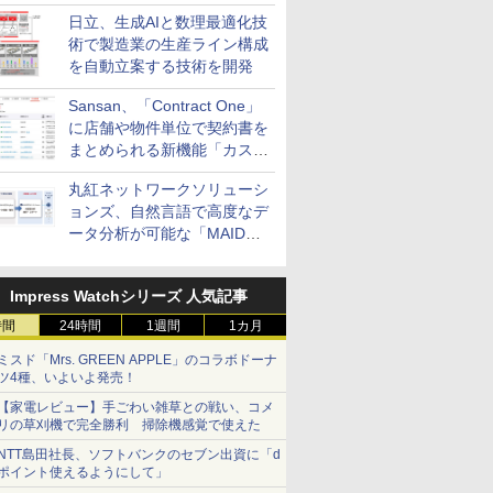
供
日立、生成AIと数理最適化技
術で製造業の生産ライン構成
を自動立案する技術を開発
Sansan、「Contract One」
に店舗や物件単位で契約書を
まとめられる新機能「カスタ
ム契約ツリー」を追加
丸紅ネットワークソリューシ
ョンズ、自然言語で高度なデ
ータ分析が可能な「MAIDOA
AI ASSIST」を9月より提供
Impress Watchシリーズ 人気記事
時間
24時間
1週間
1カ月
ミスド「Mrs. GREEN APPLE」のコラボドーナ
ツ4種、いよいよ発売！
【家電レビュー】手ごわい雑草との戦い、コメ
リの草刈機で完全勝利 掃除機感覚で使えた
NTT島田社長、ソフトバンクのセブン出資に「d
ポイント使えるようにして」