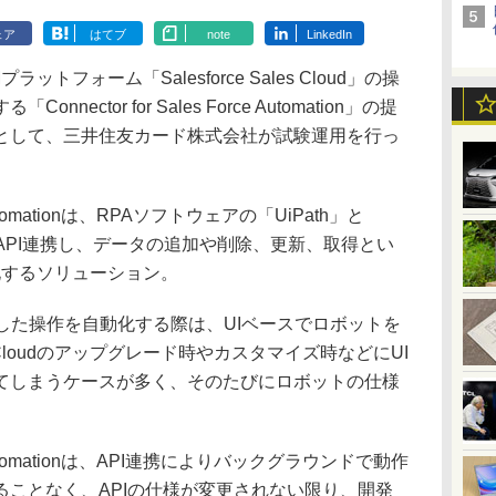
ェア
はてブ
note
LinkedIn
ットフォーム「Salesforce Sales Cloud」の操
ector for Sales Force Automation」の提
として、三井住友カード株式会社が試験運用を行っ
ce Automationは、RPAソフトウェアの「UiPath」と
PlatformをAPI連携し、データの追加や削除、更新、取得とい
自動化するソリューション。
うした操作を自動化する際は、UIベースでロボットを
 Cloudのアップグレード時やカスタマイズ時などにUI
てしまうケースが多く、そのたびにロボットの仕様
orce Automationは、API連携によりバックグラウンドで動作
ることなく、APIの仕様が変更されない限り、開発