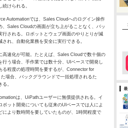
し続けられる。
Force Automationでは、Sales Cloudへのログイン操作
Sales Cloudの画面が立ち上がることなく、バッ
実行される。ロボットとウェブ画面のやりとりが減
減され、自動化業務を安全に実行できる。
化が可能。たとえば、Sales Cloudで数十個の
を行う場合、手作業では数十分、UIベースで開発し
度の処理時間を要するが、Connector for
ionを利用した場合、バックグラウンドで一括処理されるた
きる。
最
rce Automationは、UiPathユーザーに無償提供される。イ
ロボット開発についても従来のUIベースでは人によ
どにより数時間を要していたものが、1時間程度で