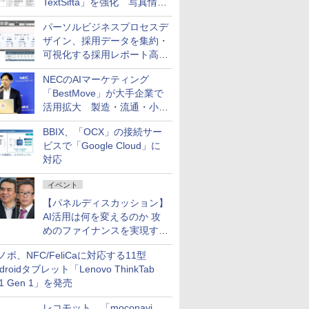
TextSifta」を強化 写真情報
のデータ化などに対応
パーソルビジネスプロセスデ
ザイン、採用データを集約・
可視化する採用レポート高速
化サービスを提供
NECのAIマーケティング
「BestMove」が大手企業で
活用拡大 製造・流通・小売
企業・広告代理店などが実装
BBIX、「OCX」の接続サー
フェーズへ
ビスで「Google Cloud」に
対応
イベント
【パネルディスカッション】
AI活用は何を変えるのか 攻
めのファイナンスを実現する
業務設計とマインドセット変
ノボ、NFC/FeliCaに対応する11型
革
droidタブレット「Lenovo ThinkTab
11 Gen 1」を発売
レコモット、「moconavi