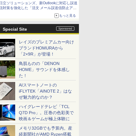
日立ソリューションズ、新Outlookに対応し誤送
信対策を強化した「活文 メール誤送信防止アド
インサービス」を提供
もっと見る
Special Site
レイズのプレミアムカー向け
ブランドHOMURAから
「2×9R」が登場！
鳥肌ものの「DENON
HOME」サウンドを体感し
た！
AIスマートノートの
iFLYTEK「AINOTE 2」はな
ぜ魅力的なのか？
ハイグレードテレビ「TCL
Q7D Pro」。圧巻の色彩美で
映画＆ゲームが極上体験に
メモリ32GBでも予算内。産
経新聞社がAMD Ryzen搭載