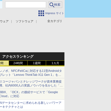
Impress サイト
全カテゴリ
ウェア
ソフトウェア
攻撃対策
マルウェア対策
アクセスランキング
時間
24時間
1週間
1カ月
レノボ、NFC/FeliCaに対応する11型Androidタ
ブレット「Lenovo ThinkTab X11 Gen 1」を発
売
リコージャパンとナレッジワークが資本業務提
携、社内6000人の実践ノウハウを生かした「AI
商談記録 for RICOH」を展開へ
BBIX、「OCX」の接続サービスで「Google
Cloud」に対応
AIデータセンターに求められる新しいパワーア
ーキテクチャとは