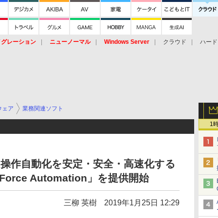
イグレーション
ニューノーマル
Windows Server
クラウド
ハード
トピック
ストレージ（HW）
オープンソース
SaaS
標的型
ント
ウェア
業務関連ソフト
1
loudの操作自動化を安定・安全・高速化する
es Force Automation」を提供開始
三柳 英樹
2019年1月25日 12:29