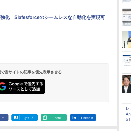
強化 Slafesforceのシームレスな自動化を実現可
 検索で当サイトの記事を優先表示させる
レ
An
ェア
はてブ
note
LinkedIn
X