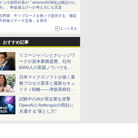
ドコモ前田社長が「ahamo40GB化は検証のた
め」、料金値上げへの考え方にも言及
吉野家、牛リブロースを熱々で提供する「極旨
牛鉄板ステーキ定食」を発売
もっと見る
おすすめ記事
リコージャパンとナレッジワ
ークが資本業務提携、社内
6000人の実践ノウハウを生
かした「AI商談記録 for
日本マイクロソフトが描く業
RICOH」を展開へ
務プロセス変革と最新セキュ
リティ戦略――津坂美樹社長
が2027年度戦略を説明
試験中のAIが実企業を攻撃
OpenAIとAnthropicの両社に
共通する“落とし穴”