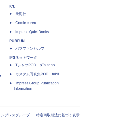
ICE
天海社
ス
Comic curea
impress QuickBooks
PUBFUN
パブファンセルフ
IPGネットワーク
TシャツPOD pTa.shop
カスタム写真集POD fabli
e
Impress Group Publication
Information
インプレスグループ
特定商取引法に基づく表示