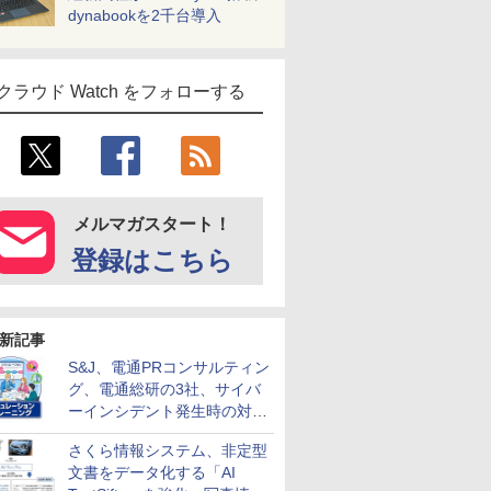
dynabookを2千台導入
クラウド Watch をフォローする
メルマガスタート！
登録はこちら
新記事
S&J、電通PRコンサルティン
グ、電通総研の3社、サイバ
ーインシデント発生時の対応
と危機管理広報を一体的に訓
さくら情報システム、非定型
練するプログラムを提供
文書をデータ化する「AI