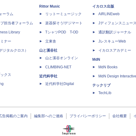
Rittor Music
イカロス出版
dフォーラム
リットーミュージック
AIRLINEweb
ップ担当者フォーラム
楽器探そう!デジマート
Jディフェンスニュー
ness Library
TシャツPOD T-OD
通訳翻訳ジャーナル
セミナー
立東舎
JレスキューWeb
 X（デジタルクロス）
山と溪谷社
イカロスアカデミー
山と溪谷オンライン
MdN
CLIMBING-NET
MdN Books
ブックス
近代科学社
MdN Design Interactiv
ing
近代科学社Digital
テックリブ
TechLib
広告掲載のご案内
編集部へのご連絡
プライバシーポリシー
会社概要