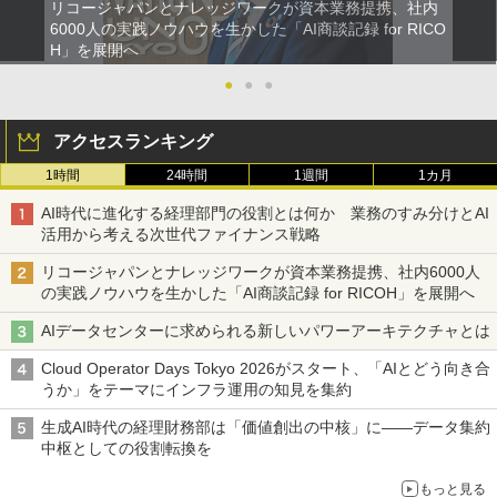
リコージャパンとナレッジワークが資本業務提携、社内
6000人の実践ノウハウを生かした「AI商談記録 for RICO
H」を展開へ
●
●
●
アクセスランキング
1時間
24時間
1週間
1カ月
AI時代に進化する経理部門の役割とは何か 業務のすみ分けとAI
活用から考える次世代ファイナンス戦略
リコージャパンとナレッジワークが資本業務提携、社内6000人
の実践ノウハウを生かした「AI商談記録 for RICOH」を展開へ
AIデータセンターに求められる新しいパワーアーキテクチャとは
Cloud Operator Days Tokyo 2026がスタート、「AIとどう向き合
うか」をテーマにインフラ運用の知見を集約
生成AI時代の経理財務部は「価値創出の中核」に――データ集約
中枢としての役割転換を
もっと見る