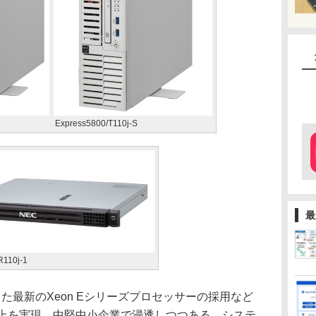
Express5800/T110j-S
最
R110j-1
最新のXeon Eシリーズプロセッサーの採用など
向上を実現。中堅中小企業で浸透しつつある、システ