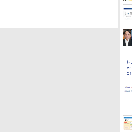
レ
An
X