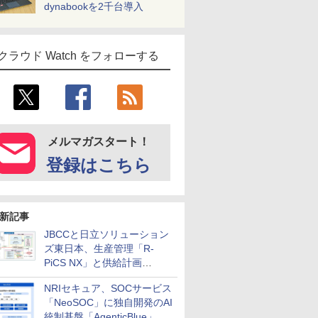
dynabookを2千台導入
クラウド Watch をフォローする
メルマガスタート！
登録はこちら
新記事
JBCCと日立ソリューション
ズ東日本、生産管理「R-
PiCS NX」と供給計画
「scSQUARE ISP」の連携サ
NRIセキュア、SOCサービス
ービスを提供開始
「NeoSOC」に独自開発のAI
統制基盤「AgenticBlue」を