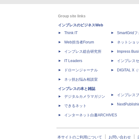
Group site links
インプレスのビジネスWeb
Think IT
SmartGri
Web担当者Forum
ネットショ
インプレス総合研究所
Impress Busi
IT Leaders
インプレス
ドローンジャーナル
DIGITAL
ネッ担お悩み相談室
インプレスの本と雑誌
インプレス
デジタルカメラマガジン
NextPublish
できるネット
インターネット白書ARCHIVES
本サイトのご利用について
お問い合わせ