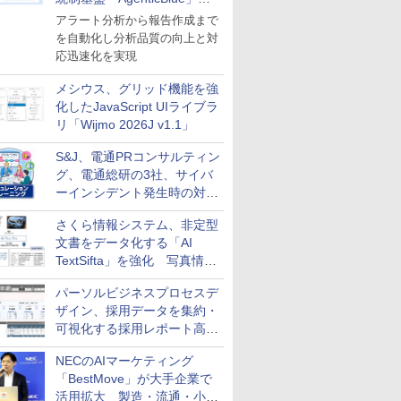
導入
アラート分析から報告作成まで
を自動化し分析品質の向上と対
応迅速化を実現
メシウス、グリッド機能を強
化したJavaScript UIライブラ
リ「Wijmo 2026J v1.1」
S&J、電通PRコンサルティン
グ、電通総研の3社、サイバ
ーインシデント発生時の対応
と危機管理広報を一体的に訓
さくら情報システム、非定型
練するプログラムを提供
文書をデータ化する「AI
TextSifta」を強化 写真情報
のデータ化などに対応
パーソルビジネスプロセスデ
ザイン、採用データを集約・
可視化する採用レポート高速
化サービスを提供
NECのAIマーケティング
「BestMove」が大手企業で
活用拡大 製造・流通・小売