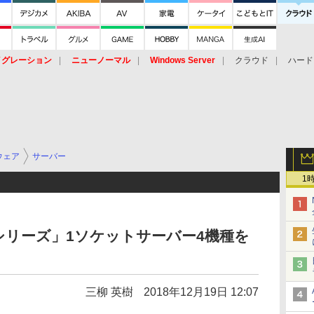
イグレーション
ニューノーマル
Windows Server
クラウド
ハード
トピック
ストレージ（HW）
オープンソース
SaaS
標的型
ント
ウェア
サーバー
1
800シリーズ」1ソケットサーバー4機種を
三柳 英樹
2018年12月19日 12:07