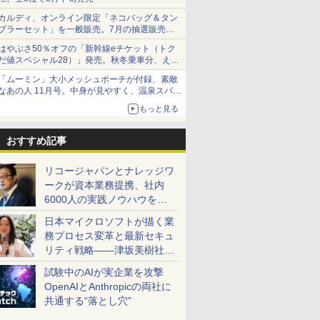
カルディ、オンライン限定「ネコバッグ＆タン
ブラーセット」を一般販売。7月の抽選販売の
当選無効分
はやぶさ50％オフの「新幹線eチケット（トク
だ値スペシャル28）」発売。秋冬乗車分、えき
ねっと限定
「ムーミン」大小メッシュポーチが付録、素敵
なあの人 11月号。中身が見やすく、温泉スパに
も使える
もっと見る
おすすめ記事
リコージャパンとナレッジワ
ークが資本業務提携、社内
6000人の実践ノウハウを生
かした「AI商談記録 for
日本マイクロソフトが描く業
RICOH」を展開へ
務プロセス変革と最新セキュ
リティ戦略――津坂美樹社長
が2027年度戦略を説明
試験中のAIが実企業を攻撃
OpenAIとAnthropicの両社に
共通する“落とし穴”