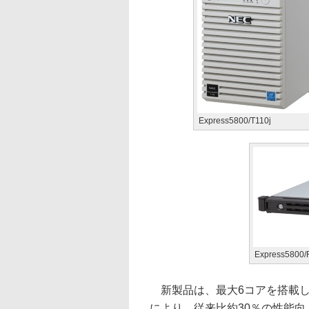
Express5800/T110j
Express5800/
新製品は、最大6コアを搭載した
により、従来比約30％の性能