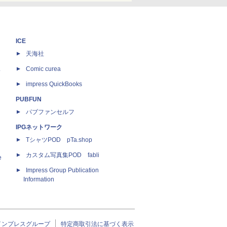
ICE
天海社
ス
Comic curea
impress QuickBooks
PUBFUN
パブファンセルフ
IPGネットワーク
TシャツPOD pTa.shop
カスタム写真集POD fabli
e
Impress Group Publication
Information
インプレスグループ
特定商取引法に基づく表示