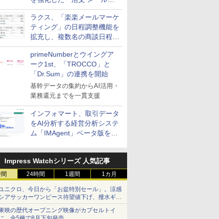
送信防止アドインサービス」
ラクス、「楽楽メールマーケ
を提供
ティング」の日程調整機能を
拡充し、複数名の商談日程調
整を効率化
primeNumberとウイングア
ーク1st、「TROCCO」と
「Dr.Sum」の連携を開始
基幹データの集約からAI活用・
業務還元までを一貫支援
インフォマート、取引データ
をAI分析する経営分析システ
ム「IMAgent」ベータ版を提
供
Impress Watchシリーズ 人気記事
時間
24時間
1週間
1カ月
ユニクロ、今日から「お盆特別セール」。涼感
シアサッカーワンピース待望値下げ、撥水ギア
ショーツは1990円に
東映の歴代オープニング映像がカプセルトイ
に。全5種で8月下旬発売