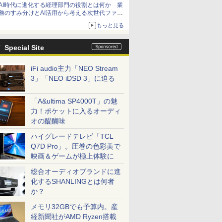
AI時代に進化する経理部門の役割とは何か 業
務のすみ分けとAI活用から考える次世代ファイ
ナンス戦略
もっと見る
Special Site
iFi audio主力「NEO Stream
3」「NEO iDSD 3」に迫る
「A&ultima SP4000T」の魅
力！ポケットに入るオーディ
オの醍醐味
ハイグレードテレビ「TCL
Q7D Pro」。圧巻の色彩美で
映画＆ゲームが極上体験に
総合オーディオブランドに進
化するSHANLINGとは何者
か？
メモリ32GBでも予算内。産
経新聞社がAMD Ryzen搭載