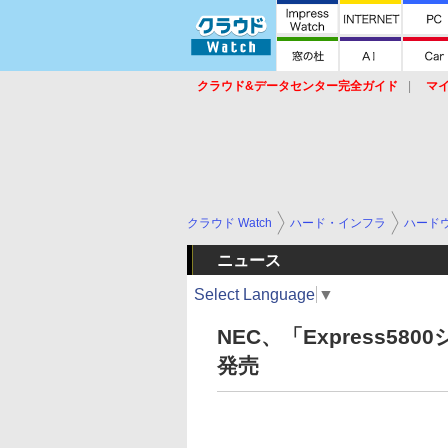
クラウド&データセンター完全ガイド
マ
サービス
セキュリティ
ネットワーク
スイッチ
ルータ
導入事例
イベ
クラウド Watch
ハード・インフラ
ハード
ニュース
Select Language
▼
NEC、「Express5
発売