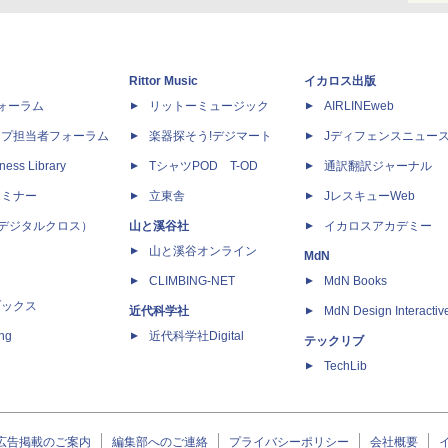
Rittor Music
イカロス出版
dフォーラム
リットーミュージック
AIRLINEweb
ップ担当者フォーラム
楽器探そう!デジマート
Jディフェンスニュー
ness Library
TシャツPOD T-OD
通訳翻訳ジャーナル
セミナー
立東舎
JレスキューWeb
 X（デジタルクロス）
山と溪谷社
イカロスアカデミー
山と溪谷オンライン
MdN
CLIMBING-NET
MdN Books
ブックス
近代科学社
MdN Design Interactiv
ing
近代科学社Digital
テックリブ
TechLib
広告掲載のご案内
編集部へのご連絡
プライバシーポリシー
会社概要