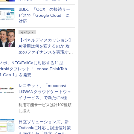
企業・広告代理店などが実装
BBIX、「OCX」の接続サー
フェーズへ
ビスで「Google Cloud」に
対応
イベント
【パネルディスカッション】
AI活用は何を変えるのか 攻
めのファイナンスを実現する
業務設計とマインドセット変
ノボ、NFC/FeliCaに対応する11型
革
droidタブレット「Lenovo ThinkTab
11 Gen 1」を発売
レコモット、「moconavi
LGWANクラウドゲートウェ
イサービス」で新たに5種類
のサービスと連携開始
利用可能サービスは計102種類
に拡大
日立ソリューションズ、新
Outlookに対応し誤送信対策
を強化した「活文 メール誤