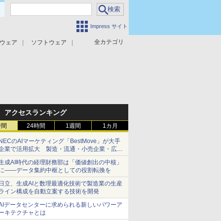
Impress サイト
全カテゴリ
ウェア
ソフトウェア
攻撃対策
マルウェア対策
アクセスランキング
時間
24時間
1週間
1カ月
NECのAIマーケティング「BestMove」が大手
企業で活用拡大 製造・流通・小売企業・広告
代理店などが実装フェーズへ
生成AI時代の経理財務部は「価値創出の中核」
に――データ集約中枢としての役割転換を
日立、生成AIと数理最適化技術で製造業の生産
ライン構成を自動立案する技術を開発
AIデータセンターに求められる新しいパワーア
ーキテクチャとは