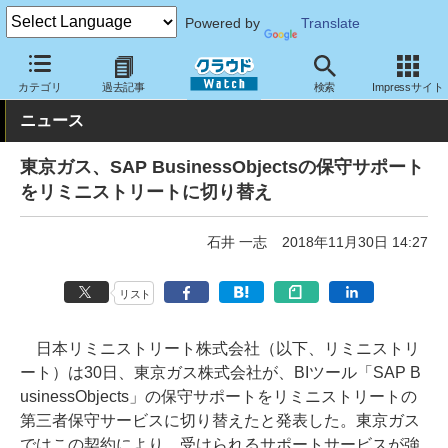
Powered by
Translate
クラウド Watch
トピック
導入事例
その他
カテゴリ
過去記事
検索
Impressサイト
ニュース
東京ガス、SAP BusinessObjectsの保守サポート
をリミニストリートに切り替え
石井 一志
2018年11月30日 14:27
リスト
日本リミニストリート株式会社（以下、リミニストリ
ート）は30日、東京ガス株式会社が、BIツール「SAP B
usinessObjects」の保守サポートをリミニストリートの
第三者保守サービスに切り替えたと発表した。東京ガス
ではこの契約により、受けられるサポートサービスが強