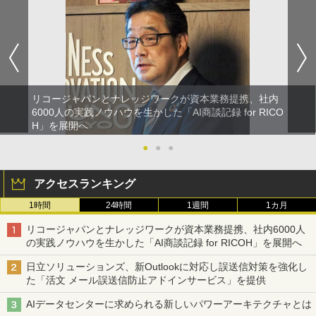
リコージャパンとナレッジワークが資本業務提携、社内
6000人の実践ノウハウを生かした「AI商談記録 for RICO
H」を展開へ
●
●
●
アクセスランキング
1時間
24時間
1週間
1カ月
リコージャパンとナレッジワークが資本業務提携、社内6000人
の実践ノウハウを生かした「AI商談記録 for RICOH」を展開へ
日立ソリューションズ、新Outlookに対応し誤送信対策を強化し
た「活文 メール誤送信防止アドインサービス」を提供
AIデータセンターに求められる新しいパワーアーキテクチャとは