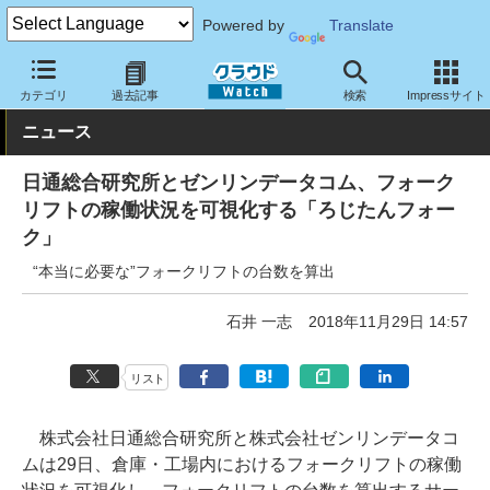
Powered by
Translate
クラウド Watch
サービス・ソフト
サービス
業務関連
カテゴリ
過去記事
検索
Impressサイト
ニュース
日通総合研究所とゼンリンデータコム、フォーク
リフトの稼働状況を可視化する「ろじたんフォー
ク」
“本当に必要な”フォークリフトの台数を算出
石井 一志
2018年11月29日 14:57
リスト
株式会社日通総合研究所と株式会社ゼンリンデータコ
ムは29日、倉庫・工場内におけるフォークリフトの稼働