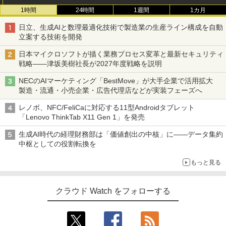
1時間
24時間
1週間
1カ月
日立、生成AIと数理最適化技術で製造業の生産ライン構成を自動
立案する技術を開発
日本マイクロソフトが描く業務プロセス変革と最新セキュリティ
戦略――津坂美樹社長が2027年度戦略を説明
NECのAIマーケティング「BestMove」が大手企業で活用拡大
製造・流通・小売企業・広告代理店などが実装フェーズへ
レノボ、NFC/FeliCaに対応する11型Androidタブレット
「Lenovo ThinkTab X11 Gen 1」を発売
生成AI時代の経理財務部は「価値創出の中核」に――データ集約
中枢としての役割転換を
もっと見る
クラウド Watch をフォローする