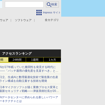
Impress サイト
全カテゴリ
ウェア
ソフトウェア
攻撃対策
マルウェア対策
アクセスランキング
時間
24時間
1週間
1カ月
AIが27年眠っていた脆弱性を発見する時代に
――「パッチ適用の優先度を見直すべき」とセ
キュリティ専門家
日立、生成AIと数理最適化技術で製造業の生産
ライン構成を自動立案する技術を開発
日本マイクロソフトが描く業務プロセス変革と
最新セキュリティ戦略――津坂美樹社長が2027
年度戦略を説明
AIデータセンターに求められる新しいパワーア
ーキテクチャとは