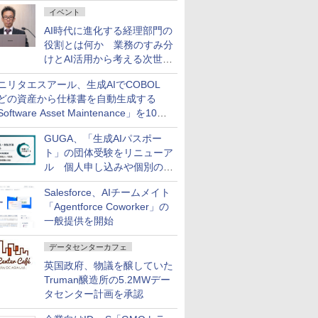
ダッシュボード画面を搭載
イベント
AI時代に進化する経理部門の
役割とは何か 業務のすみ分
けとAI活用から考える次世代
ファイナンス戦略
ニリタエスアール、生成AIでCOBOL
どの資産から仕様書を自動生成する
oftware Asset Maintenance」を10月
発売
GUGA、「生成AIパスポー
ト」の団体受験をリニューア
ル 個人申し込みや個別の支
払いなどに対応
Salesforce、AIチームメイト
「Agentforce Coworker」の
一般提供を開始
データセンターカフェ
英国政府、物議を醸していた
Truman醸造所の5.2MWデー
タセンター計画を承認