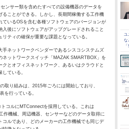
oryでは、センサー類を含めたすべての設備機器のデータを
げることができる。しかし、長期間稼働する工作機
れているOSを含む各種ソフトウェアのバージョンが
納入後にソフトウェアがアップグレードされること
ユ
ュリティの確保が重要な課題となっている。
な
「S
手ネットワークベンダーであるシスコシステムズ
に
ットワークスイッチ「MAZAK SMARTBOX」を
ークとオフィスネットワーク、あるいはクラウドと
保している。
いての取り組みは、2015年ごろには開始しており、
発表を行っている。
トコルにMTConnectを採用している。これは
定めた工作機械、周辺機器、センサーなどのデータ取得に
トコルであり、どのメーカーの工作機械でも同じデ
が特徴となっている。