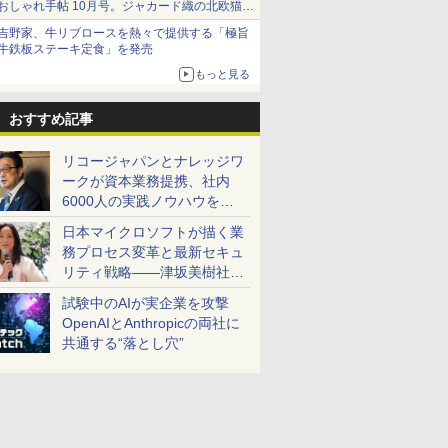
おしゃれ手帖 10月号。ジャカード織の北欧猫デ
ザイン
吉野家、牛リブロースを熱々で提供する「極旨
牛鉄板ステーキ定食」を発売
もっと見る
おすすめ記事
リコージャパンとナレッジワ
ークが資本業務提携、社内
6000人の実践ノウハウを生
かした「AI商談記録 for
日本マイクロソフトが描く業
RICOH」を展開へ
務プロセス変革と最新セキュ
リティ戦略――津坂美樹社長
が2027年度戦略を説明
試験中のAIが実企業を攻撃
OpenAIとAnthropicの両社に
共通する“落とし穴”