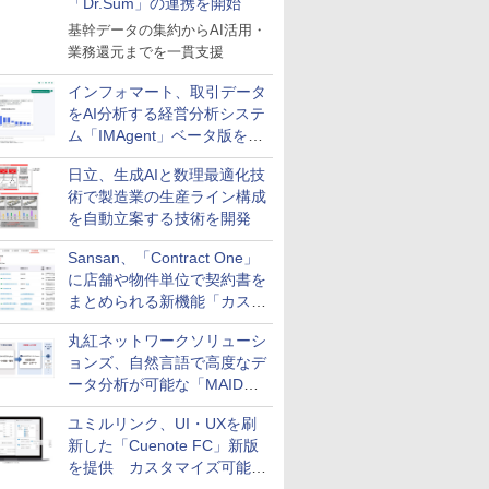
「Dr.Sum」の連携を開始
基幹データの集約からAI活用・
業務還元までを一貫支援
インフォマート、取引データ
をAI分析する経営分析システ
ム「IMAgent」ベータ版を提
供
日立、生成AIと数理最適化技
術で製造業の生産ライン構成
を自動立案する技術を開発
Sansan、「Contract One」
に店舗や物件単位で契約書を
まとめられる新機能「カスタ
ム契約ツリー」を追加
丸紅ネットワークソリューシ
ョンズ、自然言語で高度なデ
ータ分析が可能な「MAIDOA
AI ASSIST」を9月より提供
ユミルリンク、UI・UXを刷
新した「Cuenote FC」新版
を提供 カスタマイズ可能な