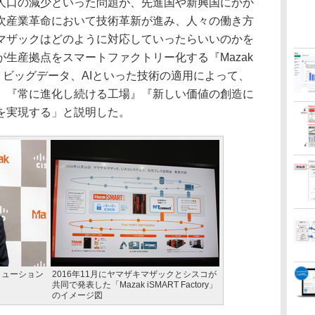
人口の減少といった問題が、先進国や新興国にかか
次産業革命において技術革新が進み、人々の働き方
マザックはどのように対応していったらいいのかを
生産拠点をスマートファクトリー化する『Mazak
T、IoT、ビッグデータ、AIといった技術の適用によって、
、『常に進化し続ける工場』『新しい価値の創造に
を実現する」と説明した。
リューション
2016年11月にヤマザキマザックとシスコが
共同で発表した「Mazak iSMART Factory」
のイメージ図