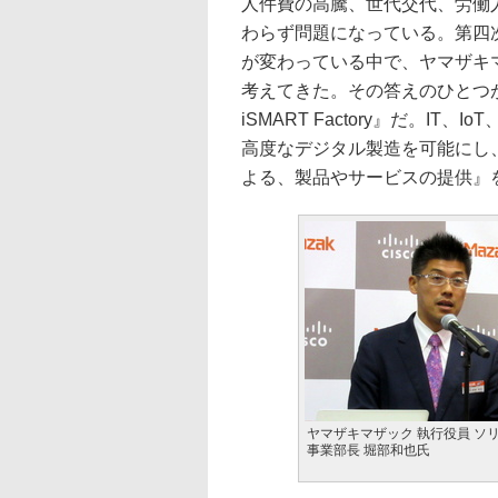
人件費の高騰、世代交代、労働
わらず問題になっている。第四
が変わっている中で、ヤマザキ
考えてきた。その答えのひとつが
iSMART Factory』だ。I
高度なデジタル製造を可能にし
よる、製品やサービスの提供』
ヤマザキマザック 執行役員 ソ
事業部長 堀部和也氏