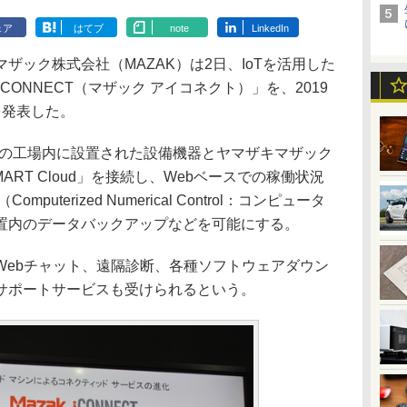
ェア
はてブ
note
LinkedIn
ック株式会社（MAZAK）は2日、IoTを活用した
iCONNECT（マザック アイコネクト）」を、2019
を発表した。
業の工場内に設置された設備機器とヤマザキマザック
MART Cloud」を接続し、Webベースでの稼働状況
uterized Numerical Control：コンピュータ
置内のデータバックアップなどを可能にする。
ebチャット、遠隔診断、各種ソフトウェアダウン
サポートサービスも受けられるという。