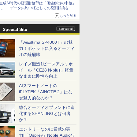
生成AI時代の経理財務部は「価値創出の中核」
に――データ集約中枢としての役割転換を
もっと見る
Special Site
「A&ultima SP4000T」の魅
力！ポケットに入るオーディ
オの醍醐味
レイズ鍛造1ピースアルミホ
イール「CE28 N-plus」軽量
なままに剛性を向上
AIスマートノートの
iFLYTEK「AINOTE 2」はな
ぜ魅力的なのか？
総合オーディオブランドに進
化するSHANLINGとは何者
か？
エントリーなのに脅威の実
力!「Osprey」Noble Audioワ