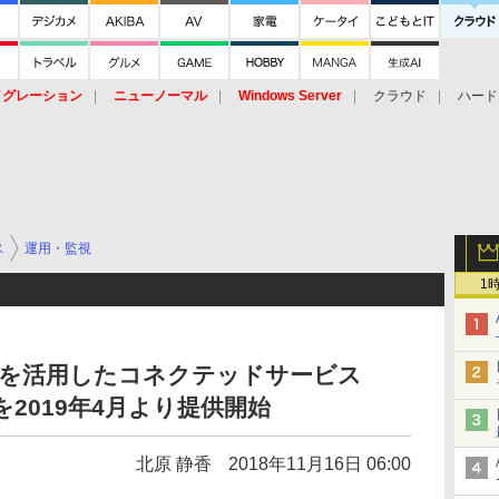
イグレーション
ニューノーマル
Windows Server
クラウド
ハード
トピック
ストレージ（HW）
オープンソース
SaaS
標的型
ント
ス
運用・監視
1
Tを活用したコネクテッドサービス
T」を2019年4月より提供開始
北原 静香
2018年11月16日 06:00