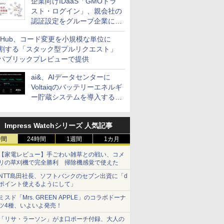
企業向けIDaaS「GMOトラ
スト・ログイン」、親会社の
認証設定をグループ企業に展
開できる新機能を提供
itHub、コード変更を小規模な単位に
割する「スタック型プルリクエスト」
パブリックプレビューで提供
ai&、AIデータセンターに
Voltaiqのバッテリーエネルギ
ー貯蔵システムを導入する計
画を発表
Impress Watchシリーズ 人気記事
時間
24時間
1週間
1カ月
【家電レビュー】手ごわい雑草との戦い、コメ
リの草刈機で完全勝利 掃除機感覚で使えた
NTT島田社長、ソフトバンクのセブン出資に「d
ポイント使えるようにして」
ミスド「Mrs. GREEN APPLE」のコラボドーナ
ツ4種、いよいよ発売！
「リサ・ラーソン」がま口ポーチ付録、大人の