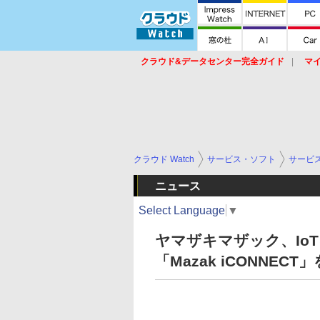
クラウド&データセンター完全ガイド
マ
サービス
セキュリティ
ネットワーク
スイッチ
ルータ
導入事例
イベ
クラウド Watch
サービス・ソフト
サービ
ニュース
Select Language
▼
ヤマザキマザック、Io
「Mazak iCONNEC