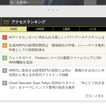
H」を展開へ
●
●
●
アクセスランキング
1時間
24時間
1週間
1カ月
AIデータセンターに求められる新しいパワーアーキテクチャとは
生成AI時代の経理財務部は「価値創出の中核」に――データ集約
中枢としての役割転換を
ウォッチガード、Fireboxシリーズの最新ファームウェアにSD-
WAN機能を追加
AI時代に進化する経理部門の役割とは何か 業務のすみ分けとAI
活用から考える次世代ファイナンス戦略
Cloud Operator Days Tokyo 2026がスタート、「AIとどう向き合
うか」をテーマにインフラ運用の知見を集約
もっと見る