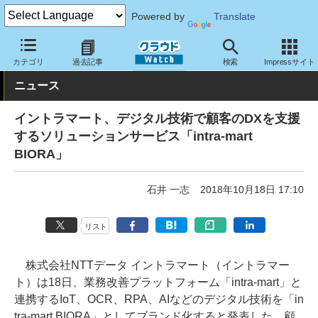
Powered by
Translate
クラウド Watch
サービス・ソフト
サービス
業務関連
カテゴリ
過去記事
検索
Impressサイト
ニュース
イントラマート、デジタル技術で顧客のDXを支援
するソリューションサービス「intra-mart
BIORA」
石井 一志
2018年10月18日 17:10
リスト
株式会社NTTデータ イントラマート（イントラマー
ト）は18日、業務改善プラットフォーム「intra-mart」と
連携するIoT、OCR、RPA、AIなどのデジタル技術を「in
tra-mart BIORA」としてブランド化すると発表した。顧