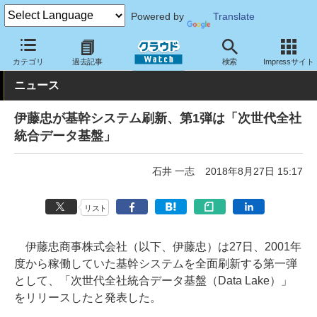
Powered by
Translate
クラウド Watch
トピック
導入事例
基幹業務
カテゴリ
過去記事
検索
Impressサイト
ニュース
伊藤忠が基幹システム刷新、第1弾は「次世代全社
統合データ基盤」
石井 一志
2018年8月27日 15:17
リスト
伊藤忠商事株式会社（以下、伊藤忠）は27日、2001年
度から稼働していた基幹システムを全面刷新する第一弾
として、「次世代全社統合データ基盤（Data Lake）」
をリリースしたと発表した。