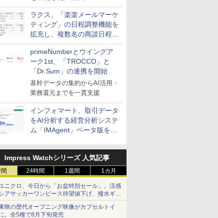
送信防止アドインサービス」
ラクス、「楽楽メールマーケ
を提供
ティング」の日程調整機能を
拡充し、複数名の商談日程調
整を効率化
primeNumberとウイングア
ーク1st、「TROCCO」と
「Dr.Sum」の連携を開始
基幹データの集約からAI活用・
業務還元までを一貫支援
インフォマート、取引データ
をAI分析する経営分析システ
ム「IMAgent」ベータ版を提
供
Impress Watchシリーズ 人気記事
時間
24時間
1週間
1カ月
ユニクロ、今日から「お盆特別セール」。涼感
シアサッカーワンピース待望値下げ、撥水ギア
ショーツは1990円に
東映の歴代オープニング映像がカプセルトイ
に。全5種で8月下旬発売