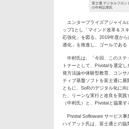
富士通 デジタルフロン
の中村記章氏
エンタープライズアジャイルに
ップ1とし「マインド改革＆スキ
応強化」を図る。2019年度か
適化」を推進し、ゴールである「
中村氏は、「今回、このステッ
トナーとして、Pivotalを
発方法論や体験型教育、コンサ
ティブ基盤ソフトを富士通に展
ともに、SoRのデジタル化に
た、リーンな実行と改良を実践
（中村氏）と、Pivotalと協業
Pivotal Softoware 
ハイアット氏は、富士通との協業