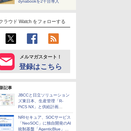
dynabookを2千台導入
クラウド Watch をフォローする
メルマガスタート！
登録はこちら
新記事
JBCCと日立ソリューション
ズ東日本、生産管理「R-
PiCS NX」と供給計画
「scSQUARE ISP」の連携サ
NRIセキュア、SOCサービス
ービスを提供開始
「NeoSOC」に独自開発のAI
統制基盤「AgenticBlue」を