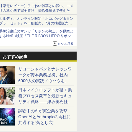
【家電レビュー】手ごわい雑草との戦い、コメ
リの草刈機で完全勝利 掃除機感覚で使えた
カルディ、オンライン限定「ネコバッグ＆タン
ブラーセット」を一般販売。7月の抽選販売の
当選無効分
手塚治虫氏のマンガ「リボンの騎士」を原案と
するNetflix映画「THE RIBBON HERO リボンヒ
ーロー」本日配信開始
もっと見る
おすすめ記事
リコージャパンとナレッジワ
ークが資本業務提携、社内
6000人の実践ノウハウを生
かした「AI商談記録 for
日本マイクロソフトが描く業
RICOH」を展開へ
務プロセス変革と最新セキュ
リティ戦略――津坂美樹社長
が2027年度戦略を説明
試験中のAIが実企業を攻撃
OpenAIとAnthropicの両社に
共通する“落とし穴”