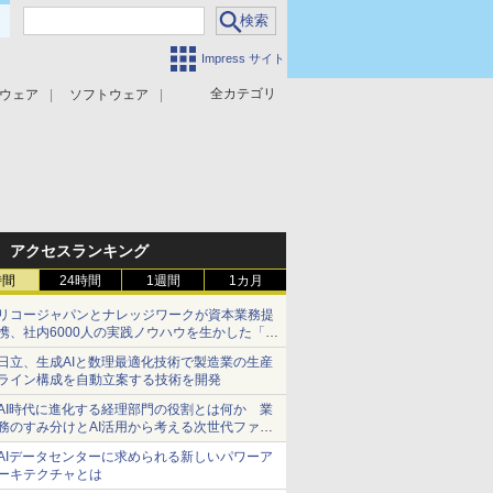
Impress サイト
全カテゴリ
ウェア
ソフトウェア
攻撃対策
マルウェア対策
アクセスランキング
時間
24時間
1週間
1カ月
リコージャパンとナレッジワークが資本業務提
携、社内6000人の実践ノウハウを生かした「AI
商談記録 for RICOH」を展開へ
日立、生成AIと数理最適化技術で製造業の生産
ライン構成を自動立案する技術を開発
AI時代に進化する経理部門の役割とは何か 業
務のすみ分けとAI活用から考える次世代ファイ
ナンス戦略
AIデータセンターに求められる新しいパワーア
ーキテクチャとは