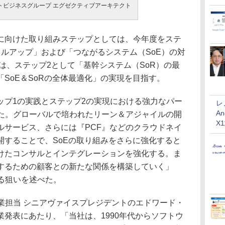
トビジネスグループ エグゼクティブアーキテクト
向けた取り組みステップとしては、今年度をステ
ルアップ」および「つながるシステム（SoE）の対
らは、ステップ2として「基幹システム（SoR）の最
SoE＆SoRの全体最適化」の実現を目指す。
プ1の実践とステップ2の実現における強力なパー
レ
An
選定した。グローバルで培われたリーン＆アジャイルの開
X
ルサービス、さらには『PCF』などのクラウドネイ
開することで、SoEの取り組みをさらに強化すると
向けたコンサルとインテグレーションを強化する。ま
するための顧客との新たな関係を構築していく」
する狙いを述べた。
サービス事業担当 シニアヴァイスプレジデントのエドワード・
発表にあたり、「当社は、1990年代からソフトウ