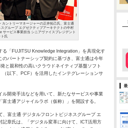
ャパン カントリーマネージャーの正井拓己氏、富士通
スグループ エグゼクティブアーキテクトの中村
ftware サービス事業担当 シニアヴァイスプレジデント
ット氏
ITSU Knowledge Integration」を具現化す
このパートナーシップ契約に基づき、富士通は今年
開発と親和性の高いクラウドネイティブ基盤ソフト
oundry」（以下、PCF）を活用したインテグレーションサ
最
ル開発手法などを用いて、新たなサービスや事業
「富士通アジャイルラボ（仮称）」を開設する。
いて、富士通 デジタルフロントビジネスグループ エ
村記章氏は、「デジタル変革に向けて、ICT活用方