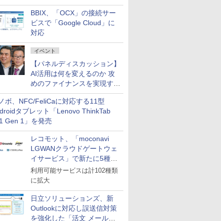
企業・広告代理店などが実装
BBIX、「OCX」の接続サー
フェーズへ
ビスで「Google Cloud」に
対応
イベント
【パネルディスカッション】
AI活用は何を変えるのか 攻
めのファイナンスを実現する
業務設計とマインドセット変
ノボ、NFC/FeliCaに対応する11型
革
droidタブレット「Lenovo ThinkTab
11 Gen 1」を発売
レコモット、「moconavi
LGWANクラウドゲートウェ
イサービス」で新たに5種類
のサービスと連携開始
利用可能サービスは計102種類
に拡大
日立ソリューションズ、新
Outlookに対応し誤送信対策
を強化した「活文 メール誤