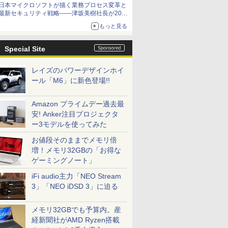
日本マイクロソフトが描く業務プロセス変革と
最新セキュリティ戦略――津坂美樹社長が2027
年度戦略を説明
もっと見る
Special Site
レイズのパワーデザインホイ
ール「M6」に新色登場!!
Amazon プライムデー過去最
安! Anker注目プロジェクタ
ー3モデルを使ってみた
お値段そのままでメモリ倍
増！メモリ32GBの「お得な
ゲーミングノート」
iFi audio主力「NEO Stream
3」「NEO iDSD 3」に迫る
メモリ32GBでも予算内。産
経新聞社がAMD Ryzen搭載