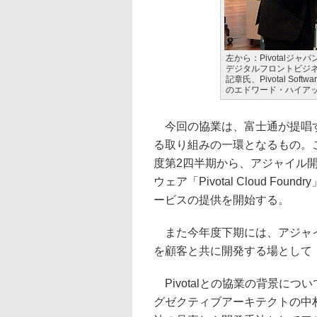
左から：Pivotalジ
デジタルフロントビジネ
記章氏、Pivotal So
のエドワード・ハイア
今回の協業は、富士通が提唱する「FUJ
る取り組みの一環となるもの。
度第2四半期から、アジャイル
ウェア「Pivotal Cloud F
ービスの提供を開始する。
また今年度下期には、アジャイ
を顧客と共に開発する場として
Pivotalとの協業の背景につ
グゼクティブアーキテクトの中