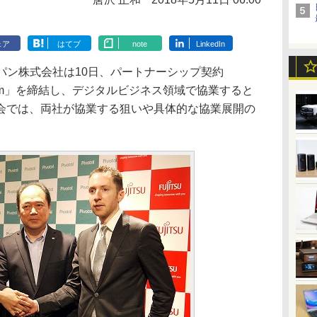
ェア
はてブ
note
LinkedIn
ャパン株式会社は10日、パートナーシップ契約
er Program」を締結し、デジタルビジネス領域で協業すると
会では、両社が協業する狙いや具体的な協業展開の