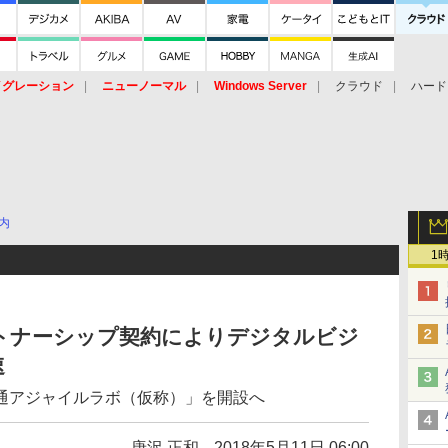
イグレーション
ニューノーマル
Windows Server
クラウド
ハード
トピック
ストレージ（HW）
オープンソース
SaaS
標的型
ント
内
1
パートナーシップ契約によりデジタルビジ
速
通アジャイルラボ（仮称）」を開設へ
唐沢 正和
2018年5月11日 06:00