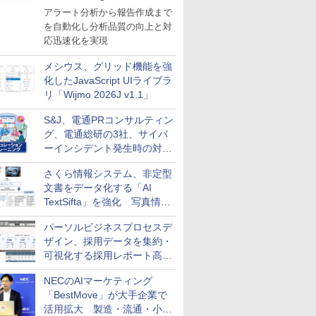
導入
アラート分析から報告作成まで
を自動化し分析品質の向上と対
応迅速化を実現
メシウス、グリッド機能を強
化したJavaScript UIライブラ
リ「Wijmo 2026J v1.1」
S&J、電通PRコンサルティン
グ、電通総研の3社、サイバ
ーインシデント発生時の対応
と危機管理広報を一体的に訓
さくら情報システム、非定型
練するプログラムを提供
文書をデータ化する「AI
TextSifta」を強化 写真情報
のデータ化などに対応
パーソルビジネスプロセスデ
ザイン、採用データを集約・
可視化する採用レポート高速
化サービスを提供
NECのAIマーケティング
「BestMove」が大手企業で
活用拡大 製造・流通・小売