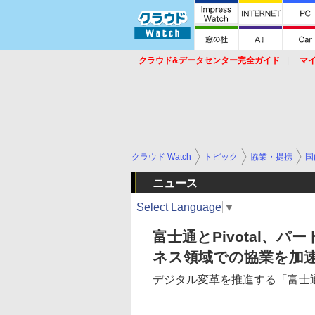
クラウド&データセンター完全ガイド
マ
サービス
セキュリティ
ネットワーク
スイッチ
ルータ
導入事例
イベ
クラウド Watch
トピック
協業・提携
国
ニュース
Select Language
▼
富士通とPivotal、
ネス領域での協業を加
デジタル変革を推進する「富士