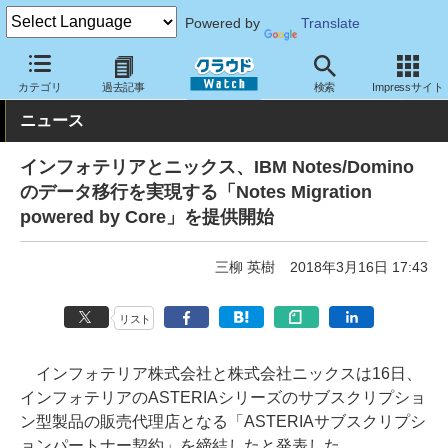
Powered by
Translate
クラウド Watch
サービス・ソフト
サービス
導入支援
カテゴリ
過去記事
検索
Impressサイト
ニュース
インフォテリアとニックス、IBM Notes/Domino
のデータ移行を実現する「Notes Migration
powered by Core」を提供開始
三柳 英樹
2018年3月16日 17:43
リスト
インフォテリア株式会社と株式会社ニックスは16日、
インフォテリアのASTERIAシリーズのサブスクリプショ
ン型製品の販売代理店となる「ASTERIAサブスクリプシ
ョンパートナー契約」を締結したと発表した。