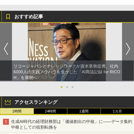
おすすめ記事
リコージャパンとナレッジワークが資本業務提携、社内
6000人の実践ノウハウを生かした「AI商談記録 for RICO
H」を展開へ
●
●
●
アクセスランキング
1時間
24時間
1週間
1カ月
生成AI時代の経理財務部は「価値創出の中核」に――データ集約
中枢としての役割転換を