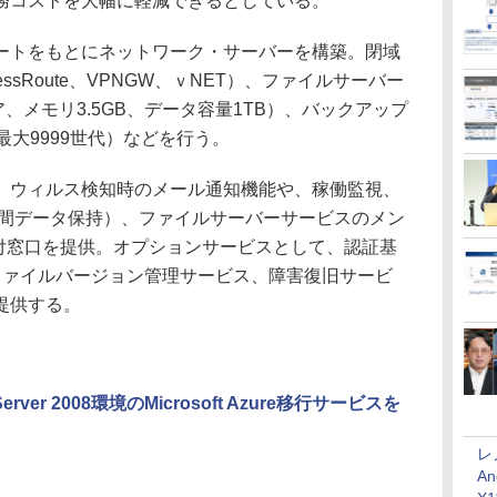
務コストを大幅に軽減できるとしている。
トをもとにネットワーク・サーバーを構築。閉域
ssRoute、VPNGW、ｖNET）、ファイルサーバー
、メモリ3.5GB、データ容量1TB）、バックアップ
最大9999世代）などを行う。
ウィルス検知時のメール通知機能や、稼働監視、
日間データ保持）、ファイルサーバーサービスのメン
受付窓口を提供。オプションサービスとして、認証基
）、ファイルバージョン管理サービス、障害復旧サービ
提供する。
ver 2008環境のMicrosoft Azure移行サービスを
レ
An