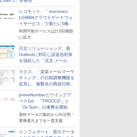
11 Gen 1」を発売
レコモット、「moconavi
LGWANクラウドゲートウェ
イサービス」で新たに5種類
のサービスと連携開始
利用可能サービスは計102種類
に拡大
日立ソリューションズ、新
Outlookに対応し誤送信対策
を強化した「活文 メール誤
送信防止アドインサービス」
ラクス、「楽楽メールマーケ
を提供
ティング」の日程調整機能を
拡充し、複数名の商談日程調
整を効率化
primeNumberとウイングア
ーク1st、「TROCCO」と
「Dr.Sum」の連携を開始
基幹データの集約からAI活用・
業務還元までを一貫支援
インフォマート、取引データ