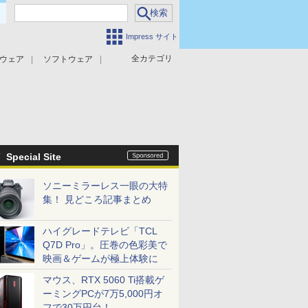
Impress サイト
全カテゴリ
ウェア
ソフトウェア
攻撃対策
マルウェア対策
Special Site
ソニーミラーレス一眼の大特
集！ 見どころ記事まとめ
ハイグレードテレビ「TCL
Q7D Pro」。圧巻の色彩美で
映画＆ゲームが極上体験に
マウス、RTX 5060 Ti搭載ゲ
ーミングPCが7万5,000円オ
フで30万円台！