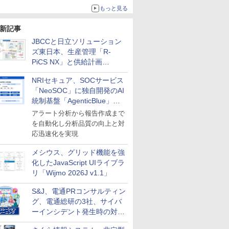
もっと見る
新記事
JBCCと日立ソリューション
ズ東日本、生産管理「R-
PiCS NX」と供給計画
「scSQUARE ISP」の連携サ
NRIセキュア、SOCサービス
ービスを提供開始
「NeoSOC」に独自開発のAI
統制基盤「AgenticBlue」を
導入
アラート分析から報告作成まで
を自動化し分析品質の向上と対
応迅速化を実現
メシウス、グリッド機能を強
化したJavaScript UIライブラ
リ「Wijmo 2026J v1.1」
S&J、電通PRコンサルティン
グ、電通総研の3社、サイバ
ーインシデント発生時の対応
と危機管理広報を一体的に訓