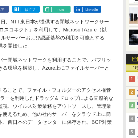
ェア
はてブ
note
LinkedIn
日、NTT東日本が提供する閉域ネットワークサー
ネクト」を利用して、Microsoft Azure（以
ァイルサーバーおよび認証基盤の利用を可能とする
供を開始した。
ー閉域ネットワークを利用することで、パブリッ
る環境を構築し、Azure上にファイルサーバーと
1
クラウド化することで、ファイル・フォルダーのアクセス権管
ーラーを利用したドラッグ＆ドロップによる直感的な
監視、ウイルス対策業務をアウトソースし、管理業
スを使えるため、他の社内サーバーをクラウド上に簡
本、西日本のデータセンターに保存され、BCP対策