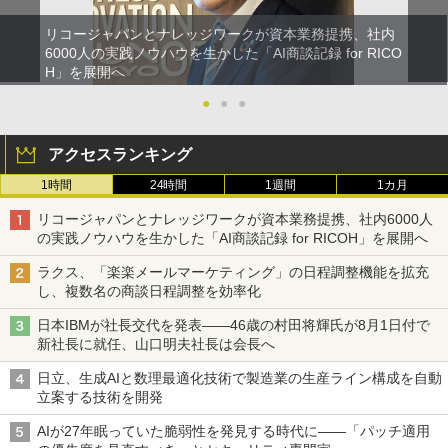
リコージャパンとナレッジワークが資本業務提携、社内
6000人の実践ノウハウを生かした「AI商談記録 for RICO
H」を展開へ
●
●
●
アクセスランキング
1時間
24時間
1週間
1カ月
リコージャパンとナレッジワークが資本業務提携、社内6000人
の実践ノウハウを生かした「AI商談記録 for RICOH」を展開へ
ラクス、「楽楽メールマーケティング」の日程調整機能を拡充
し、複数名の商談日程調整を効率化
日本IBMが社長交代を発表――46歳の村田将輝氏が8月1日付で
新社長に就任、山口明夫社長は会長へ
日立、生成AIと数理最適化技術で製造業の生産ライン構成を自動
立案する技術を開発
AIが27年眠っていた脆弱性を発見する時代に――「パッチ適用