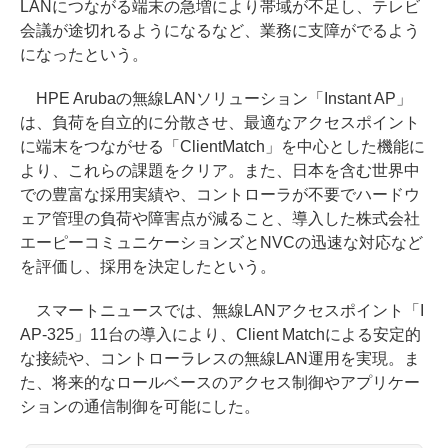
LANにつながる端末の急増により帯域が不足し、テレビ
会議が途切れるようになるなど、業務に支障がでるよう
になったという。
HPE Arubaの無線LANソリューション「Instant AP」
は、負荷を自立的に分散させ、最適なアクセスポイント
に端末をつながせる「ClientMatch」を中心とした機能に
より、これらの課題をクリア。また、日本を含む世界中
での豊富な採用実績や、コントローラが不要でハードウ
ェア管理の負荷や障害点が減ること、導入した株式会社
エーピーコミュニケーションズとNVCの迅速な対応など
を評価し、採用を決定したという。
スマートニュースでは、無線LANアクセスポイント「I
AP-325」11台の導入により、Client Matchによる安定的
な接続や、コントローラレスの無線LAN運用を実現。ま
た、将来的なロールベースのアクセス制御やアプリケー
ションの通信制御を可能にした。