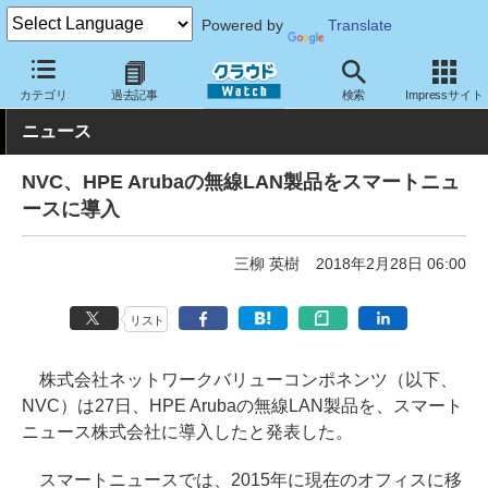
Powered by
Translate
クラウド Watch
トピック
導入事例
カテゴリ
過去記事
検索
Impressサイト
ニュース
NVC、HPE Arubaの無線LAN製品をスマートニュ
ースに導入
三柳 英樹
2018年2月28日 06:00
リスト
株式会社ネットワークバリューコンポネンツ（以下、
NVC）は27日、HPE Arubaの無線LAN製品を、スマート
ニュース株式会社に導入したと発表した。
スマートニュースでは、2015年に現在のオフィスに移