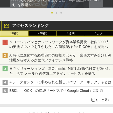
6000人の実践ノウハウを生かした「AI商談記録 for RICO
H」を展開へ
●
●
●
アクセスランキング
1時間
24時間
1週間
1カ月
リコージャパンとナレッジワークが資本業務提携、社内6000人
の実践ノウハウを生かした「AI商談記録 for RICOH」を展開へ
AI時代に進化する経理部門の役割とは何か 業務のすみ分けとAI
活用から考える次世代ファイナンス戦略
日立ソリューションズ、新Outlookに対応し誤送信対策を強化し
た「活文 メール誤送信防止アドインサービス」を提供
AIデータセンターに求められる新しいパワーアーキテクチャとは
BBIX、「OCX」の接続サービスで「Google Cloud」に対応
もっと見る