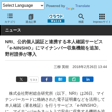
Powered by
Translate
クラウド Watch
セキュリティ
セキュリティサービス
カテゴリ
過去記事
検索
Impressサイト
ニュース
NRI、公的個人認証と連携する本人確認サービス
「e-NINSHO」にマイナンバー収集機能を追加、
野村證券が導入
三柳 英樹
2018年2月26日 13:44
リスト
株式会社野村総合研究所（以下、NRI）は26日、マイ
ナンバーカードに格納された電子証明書などを活用して
本人確認（署名検証）を行うサービス「e-NINSHO」
に、マイナンバーをネット上で安全に収集する機能を追