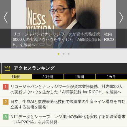
リコージャパンとナレッジワークが資本業務提携、社内
6000人の実践ノウハウを生かした「AI商談記録 for RICO
H」を展開へ
●
●
●
アクセスランキング
1時間
24時間
1週間
1カ月
リコージャパンとナレッジワークが資本業務提携、社内6000人
の実践ノウハウを生かした「AI商談記録 for RICOH」を展開へ
日立、生成AIと数理最適化技術で製造業の生産ライン構成を自動
立案する技術を開発
NTTデータとシャープ、レジ運用の効率化を実現する新決済端末
「UA-P20NA」を共同開発