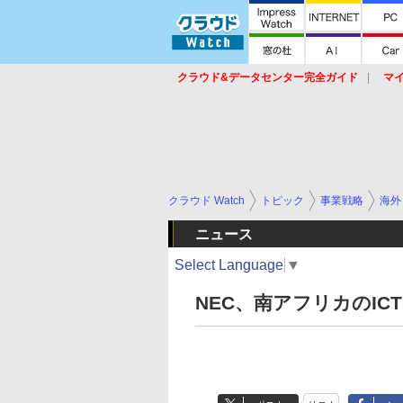
クラウド&データセンター完全ガイド
マ
サービス
セキュリティ
ネットワーク
スイッチ
ルータ
導入事例
イベ
クラウド Watch
トピック
事業戦略
海外
ニュース
Select Language
▼
NEC、南アフリカのIC