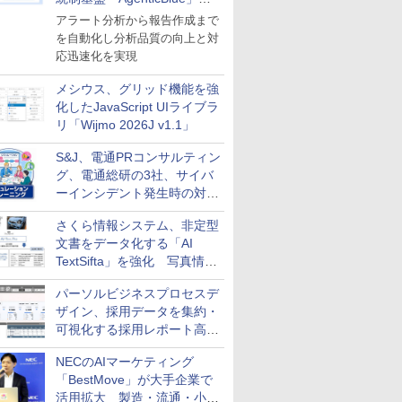
導入
アラート分析から報告作成まで
を自動化し分析品質の向上と対
応迅速化を実現
メシウス、グリッド機能を強
化したJavaScript UIライブラ
リ「Wijmo 2026J v1.1」
S&J、電通PRコンサルティン
グ、電通総研の3社、サイバ
ーインシデント発生時の対応
と危機管理広報を一体的に訓
さくら情報システム、非定型
練するプログラムを提供
文書をデータ化する「AI
TextSifta」を強化 写真情報
のデータ化などに対応
パーソルビジネスプロセスデ
ザイン、採用データを集約・
可視化する採用レポート高速
化サービスを提供
NECのAIマーケティング
「BestMove」が大手企業で
活用拡大 製造・流通・小売