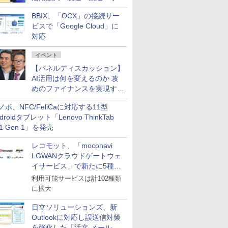
企業・広告代理店などが実装
BBIX、「OCX」の接続サー
フェーズへ
ビスで「Google Cloud」に
対応
イベント
【パネルディスカッション】
AI活用は何を変えるのか 攻
めのファイナンスを実現する
業務設計とマインドセット変
ノボ、NFC/FeliCaに対応する11型
革
droidタブレット「Lenovo ThinkTab
11 Gen 1」を発売
レコモット、「moconavi
LGWANクラウドゲートウェ
イサービス」で新たに5種類
のサービスと連携開始
利用可能サービスは計102種類
に拡大
日立ソリューションズ、新
Outlookに対応し誤送信対策
を強化した「活文 メール誤