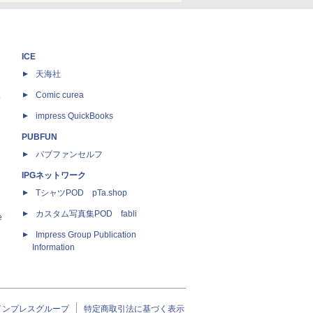
ICE
天海社
ス
Comic curea
impress QuickBooks
PUBFUN
パブファンセルフ
IPGネットワーク
TシャツPOD pTa.shop
カスタム写真集POD fabli
e
Impress Group Publication
Information
インプレスグループ
特定商取引法に基づく表示