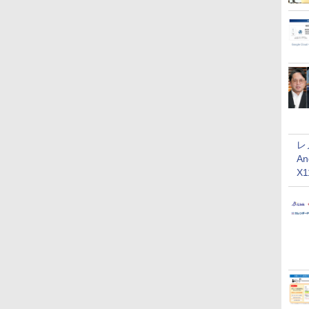
レ
An
X