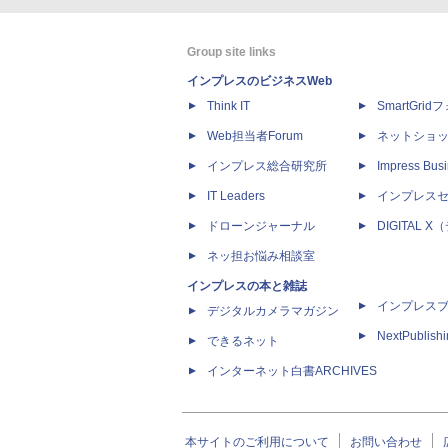
Group site links
インプレスのビジネスWeb
Think IT
SmartGri
Web担当者Forum
ネットショ
インプレス総合研究所
Impress Busi
IT Leaders
インプレス
ドローンジャーナル
DIGITAL
ネッ担お悩み相談室
インプレスの本と雑誌
インプレス
デジタルカメラマガジン
NextPublish
できるネット
インターネット白書ARCHIVES
本サイトのご利用について
お問い合わせ