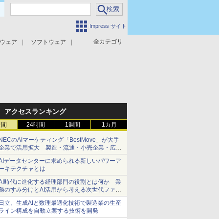
Impress サイト
全カテゴリ
ウェア
ソフトウェア
攻撃対策
マルウェア対策
アクセスランキング
時間
24時間
1週間
1カ月
NECのAIマーケティング「BestMove」が大手
企業で活用拡大 製造・流通・小売企業・広告
代理店などが実装フェーズへ
AIデータセンターに求められる新しいパワーア
ーキテクチャとは
AI時代に進化する経理部門の役割とは何か 業
務のすみ分けとAI活用から考える次世代ファイ
ナンス戦略
日立、生成AIと数理最適化技術で製造業の生産
ライン構成を自動立案する技術を開発