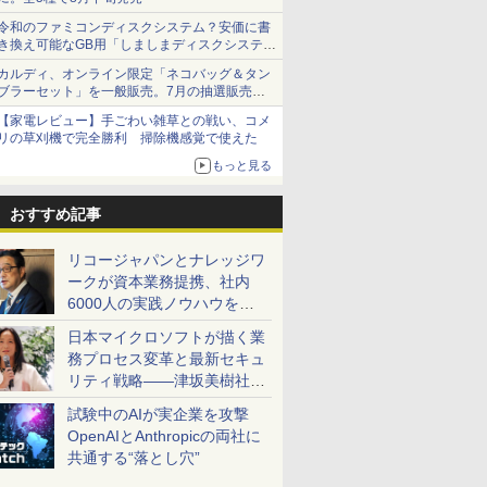
令和のファミコンディスクシステム？安価に書
き換え可能なGB用「しましまディスクシステ
ム」
カルディ、オンライン限定「ネコバッグ＆タン
ブラーセット」を一般販売。7月の抽選販売の
当選無効分
【家電レビュー】手ごわい雑草との戦い、コメ
リの草刈機で完全勝利 掃除機感覚で使えた
もっと見る
おすすめ記事
リコージャパンとナレッジワ
ークが資本業務提携、社内
6000人の実践ノウハウを生
かした「AI商談記録 for
日本マイクロソフトが描く業
RICOH」を展開へ
務プロセス変革と最新セキュ
リティ戦略――津坂美樹社長
が2027年度戦略を説明
試験中のAIが実企業を攻撃
OpenAIとAnthropicの両社に
共通する“落とし穴”