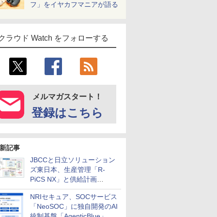
フ」をイヤカフマニアが語る
クラウド Watch をフォローする
メルマガスタート！
登録はこちら
新記事
JBCCと日立ソリューション
ズ東日本、生産管理「R-
PiCS NX」と供給計画
「scSQUARE ISP」の連携サ
NRIセキュア、SOCサービス
ービスを提供開始
「NeoSOC」に独自開発のAI
統制基盤「AgenticBlue」を