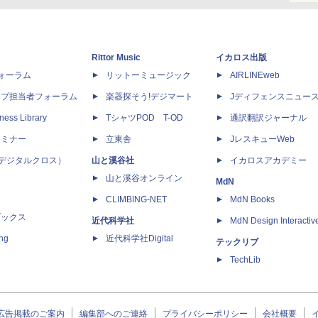
Rittor Music
イカロス出版
dフォーラム
リットーミュージック
AIRLINEweb
ップ担当者フォーラム
楽器探そう!デジマート
Jディフェンスニュー
ness Library
TシャツPOD T-OD
通訳翻訳ジャーナル
セミナー
立東舎
JレスキューWeb
 X（デジタルクロス）
山と溪谷社
イカロスアカデミー
山と溪谷オンライン
MdN
CLIMBING-NET
MdN Books
ブックス
近代科学社
MdN Design Interactiv
ing
近代科学社Digital
テックリブ
TechLib
広告掲載のご案内
編集部へのご連絡
プライバシーポリシー
会社概要