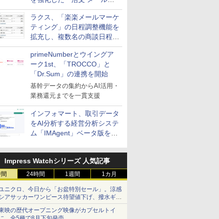
送信防止アドインサービス」
ラクス、「楽楽メールマーケ
を提供
ティング」の日程調整機能を
拡充し、複数名の商談日程調
整を効率化
primeNumberとウイングア
ーク1st、「TROCCO」と
「Dr.Sum」の連携を開始
基幹データの集約からAI活用・
業務還元までを一貫支援
インフォマート、取引データ
をAI分析する経営分析システ
ム「IMAgent」ベータ版を提
供
Impress Watchシリーズ 人気記事
時間
24時間
1週間
1カ月
ユニクロ、今日から「お盆特別セール」。涼感
シアサッカーワンピース待望値下げ、撥水ギア
ショーツは1990円に
東映の歴代オープニング映像がカプセルトイ
に。全5種で8月下旬発売