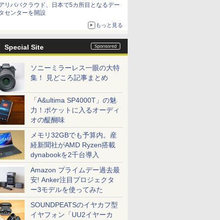
アリババクラウド、日本で5カ所目となるデー
タセンターを開設
もっと見る
Special Site
ソニーミラーレス一眼の大特
集！ 見どころ記事まとめ
「A&ultima SP4000T」の魅
力！ポケットに入るオーディ
オの醍醐味
メモリ32GBでも予算内。産
経新聞社がAMD Ryzen搭載
dynabookを2千台導入
Amazon プライムデー過去最
安! Anker注目プロジェクタ
ー3モデルを使ってみた
SOUNDPEATSのイヤカフ型
イヤフォン「UU2イヤーカ