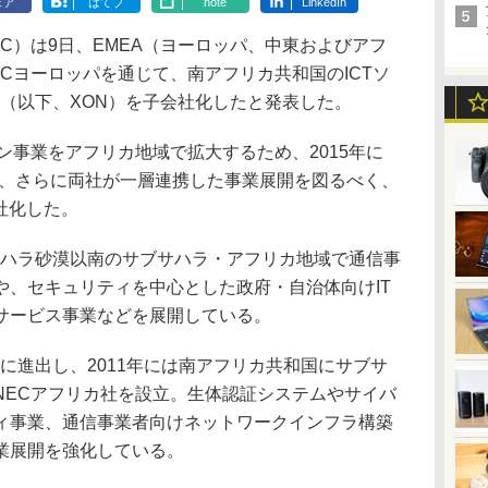
ェア
はてブ
note
LinkedIn
C）は9日、EMEA（ヨーロッパ、中東およびアフ
Cヨーロッパを通じて、南アフリカ共和国のICTソ
ngs（以下、XON）を子会社化したと発表した。
事業をアフリカ地域で拡大するため、2015年に
回、さらに両社が一層連携した事業展開を図るべく、
社化した。
サハラ砂漠以南のサブサハラ・アフリカ地域で通信事
や、セキュリティを中心とした政府・自治体向けIT
サービス事業などを展開している。
域に進出し、2011年には南アフリカ共和国にサブサ
NECアフリカ社を設立。生体認証システムやサイバ
ィ事業、通信事業者向けネットワークインフラ構築
業展開を強化している。