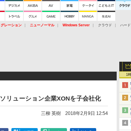
イグレーション
ニューノーマル
Windows Server
クラウド
ハード
トピック
ストレージ（HW）
オープンソース
SaaS
標的型
ント
1
Tソリューション企業XONを子会社化
三柳 英樹
2018年2月9日 12:54