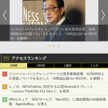
リコージャパンとナレッジワークが資本業務提携、社内
6000人の実践ノウハウを生かした「AI商談記録 for RICO
H」を展開へ
●
●
●
アクセスランキング
1時間
24時間
1週間
1カ月
リコージャパンとナレッジワークが資本業務提携、社内6000人
の実践ノウハウを生かした「AI商談記録 for RICOH」を展開へ
レノボ、NFC/FeliCaに対応する11型Androidタブレット
「Lenovo ThinkTab X11 Gen 1」を発売
NRIセキュア、SOCサービス「NeoSOC」に独自開発のAI統制基
盤「AgenticBlue」を導入