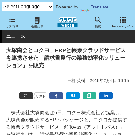
Powered by
Translate
クラウド Watch
サービス・ソフト
サービス
業務関連
カテゴリ
過去記事
検索
Impressサイト
ニュース
大塚商会とコクヨ、ERPと帳票クラウドサービス
を連携させた「請求書発行の業務効率化ソリュー
ション」を販売
三柳 英樹
2018年2月6日 16:15
リスト
株式会社大塚商会は6日、コクヨ株式会社と協業し、
大塚商会が販売するERPパッケージと、コクヨが提供す
る帳票クラウドサービス「@Tovas（アットトバス）」
を連携させた「請求書発行の業務効率化ソリューショ