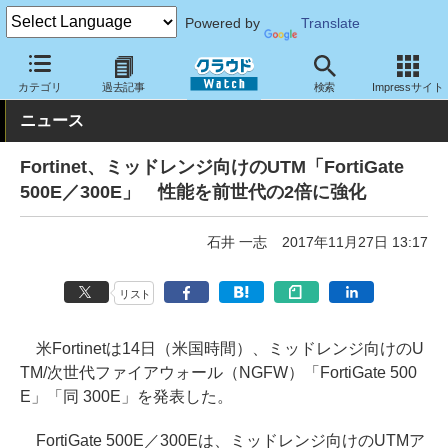
Powered by
Translate
クラウド Watch
セキュリティ
ファイアウォール
カテゴリ
過去記事
検索
Impressサイト
ニュース
Fortinet、ミッドレンジ向けのUTM「FortiGate
500E／300E」 性能を前世代の2倍に強化
石井 一志
2017年11月27日 13:17
リスト
米Fortinetは14日（米国時間）、ミッドレンジ向けのU
TM/次世代ファイアウォール（NGFW）「FortiGate 500
E」「同 300E」を発表した。
FortiGate 500E／300Eは、ミッドレンジ向けのUTMア