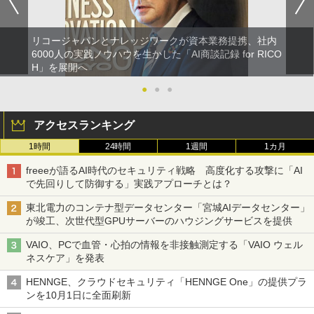
リコージャパンとナレッジワークが資本業務提携、社内
6000人の実践ノウハウを生かした「AI商談記録 for RICO
H」を展開へ
●
●
●
アクセスランキング
1時間
24時間
1週間
1カ月
freeeが語るAI時代のセキュリティ戦略 高度化する攻撃に「AI
で先回りして防御する」実践アプローチとは？
東北電力のコンテナ型データセンター「宮城AIデータセンター」
が竣工、次世代型GPUサーバーのハウジングサービスを提供
VAIO、PCで血管・心拍の情報を非接触測定する「VAIO ウェル
ネスケア」を発表
HENNGE、クラウドセキュリティ「HENNGE One」の提供プラ
ンを10月1日に全面刷新