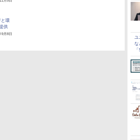
年11月5日
移行と環
提供
0年9月8日
ユ
な
「S
に