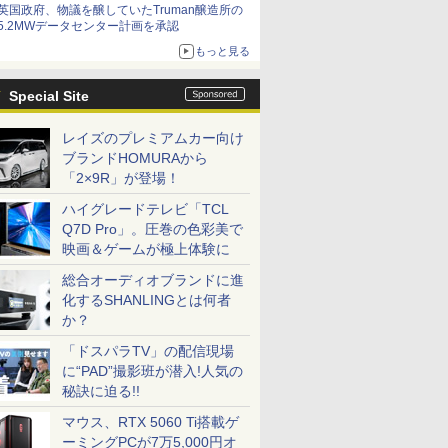
英国政府、物議を醸していたTruman醸造所の
5.2MWデータセンター計画を承認
もっと見る
Special Site
レイズのプレミアムカー向け
ブランドHOMURAから
「2×9R」が登場！
ハイグレードテレビ「TCL
Q7D Pro」。圧巻の色彩美で
映画＆ゲームが極上体験に
総合オーディオブランドに進
化するSHANLINGとは何者
か？
「ドスパラTV」の配信現場
に“PAD”撮影班が潜入!人気の
秘訣に迫る!!
マウス、RTX 5060 Ti搭載ゲ
ーミングPCが7万5,000円オ