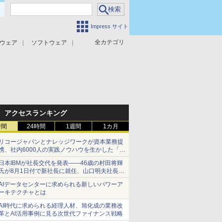
Impress サイト
全カテゴリ
ウェア
ソフトウェア
攻撃対策
マルウェア対策
アクセスランキング
時間
24時間
1週間
1カ月
リコージャパンとナレッジワークが資本業務提
携、社内6000人の実践ノウハウを生かした「AI
商談記録 for RICOH」を展開へ
日本IBMが社長交代を発表――46歳の村田将輝
氏が8月1日付で新社長に就任、山口明夫社長は
会長へ
AIデータセンターに求められる新しいパワーア
ーキテクチャとは
AI時代に求められる経理人材、旭化成の業務改
革とAI活用事例に見る次世代ファイナンス戦略