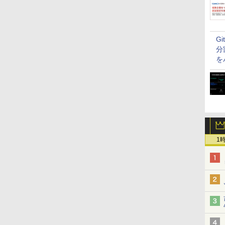
G
分
を
1