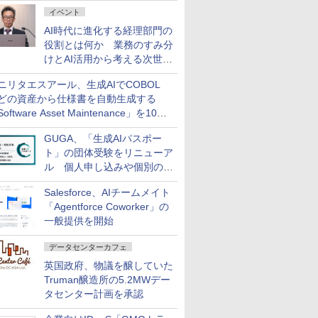
ダッシュボード画面を搭載
イベント
AI時代に進化する経理部門の
役割とは何か 業務のすみ分
けとAI活用から考える次世代
ファイナンス戦略
ニリタエスアール、生成AIでCOBOL
どの資産から仕様書を自動生成する
oftware Asset Maintenance」を10月
発売
GUGA、「生成AIパスポー
ト」の団体受験をリニューア
ル 個人申し込みや個別の支
払いなどに対応
Salesforce、AIチームメイト
「Agentforce Coworker」の
一般提供を開始
データセンターカフェ
英国政府、物議を醸していた
Truman醸造所の5.2MWデー
タセンター計画を承認