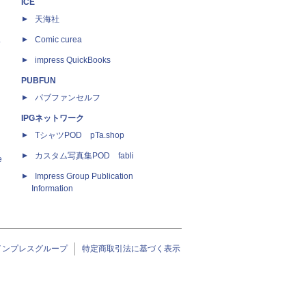
ICE
天海社
ス
Comic curea
impress QuickBooks
PUBFUN
パブファンセルフ
IPGネットワーク
TシャツPOD pTa.shop
カスタム写真集POD fabli
e
Impress Group Publication
Information
インプレスグループ
特定商取引法に基づく表示