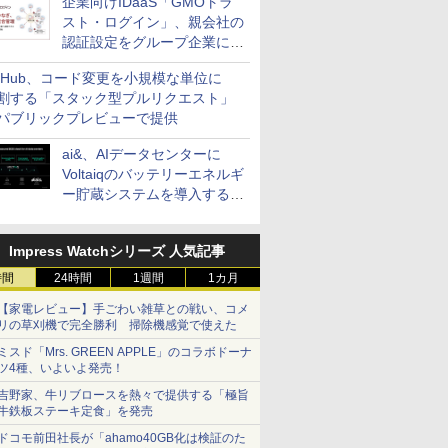
企業向けIDaaS「GMOトラ
スト・ログイン」、親会社の
認証設定をグループ企業に展
開できる新機能を提供
itHub、コード変更を小規模な単位に
割する「スタック型プルリクエスト」
パブリックプレビューで提供
ai&、AIデータセンターに
Voltaiqのバッテリーエネルギ
ー貯蔵システムを導入する計
画を発表
Impress Watchシリーズ 人気記事
時間
24時間
1週間
1カ月
【家電レビュー】手ごわい雑草との戦い、コメ
リの草刈機で完全勝利 掃除機感覚で使えた
ミスド「Mrs. GREEN APPLE」のコラボドーナ
ツ4種、いよいよ発売！
吉野家、牛リブロースを熱々で提供する「極旨
牛鉄板ステーキ定食」を発売
ドコモ前田社長が「ahamo40GB化は検証のた