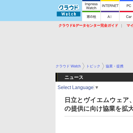
クラウド&データセンター完全ガイド
マ
サービス
セキュリティ
ネットワーク
スイッチ
ルータ
導入事例
イベ
クラウド Watch
トピック
協業・提携
ニュース
Select Language
▼
日立とヴイエムウェア
の提供に向け協業を拡