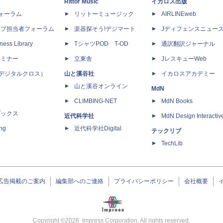
Rittor Music
イカロス出版
dフォーラム
リットーミュージック
AIRLINEweb
ップ担当者フォーラム
楽器探そう!デジマート
Jディフェンスニュー
ness Library
TシャツPOD T-OD
通訳翻訳ジャーナル
セミナー
立東舎
JレスキューWeb
 X（デジタルクロス）
山と溪谷社
イカロスアカデミー
山と溪谷オンライン
MdN
CLIMBING-NET
MdN Books
ブックス
近代科学社
MdN Design Interactiv
ing
近代科学社Digital
テックリブ
TechLib
広告掲載のご案内
編集部へのご連絡
プライバシーポリシー
会社概要
Copyright ©
2026
Impress Corporation. All rights reserved.