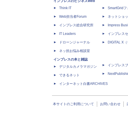
インプレスのビジネスWeb
Think IT
SmartGri
Web担当者Forum
ネットショ
インプレス総合研究所
Impress Busi
IT Leaders
インプレス
ドローンジャーナル
DIGITAL
ネッ担お悩み相談室
インプレスの本と雑誌
インプレス
デジタルカメラマガジン
NextPublish
できるネット
インターネット白書ARCHIVES
本サイトのご利用について
お問い合わせ