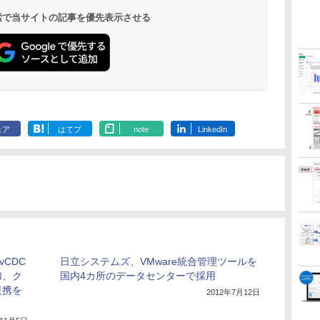
 検索で当サイトの記事を優先表示させる
ェア
はてブ
note
LinkedIn
vCDC
日立システムズ、VMware統合管理ツールを
加、ク
国内4カ所のデータセンターで採用
提携を
2012年7月12日