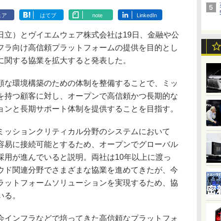
ェア
はてブ
note
LinkedIn
立）とヴイエムウェア株式会社は19日、金融や公
フラ向け高信頼プラットフォームの提供を目的とし
に関する協業を拡大すると発表した。
な環境構築のための体制を整備することで、ミッ
を持つ顧客に対し、オープンで高信頼かつ長期的な
ョンと長期サポート体制を提供することを目指す。
ッションクリティカル分野のシステムにおいて
容易に接続可能とするため、オープンでグローバル
採用が進んでいると説明。両社は10年以上に渡っ
ウド関連分野でさまざまな協業を進めてきたが、今
ラットフォームソリューションを実現するため、協
いる。
インフラなどで培ってきた高信頼なプラットフォ