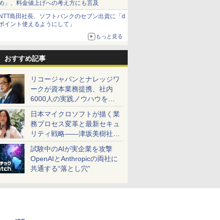
め」、料金値上げへの考え方にも言及
NTT島田社長、ソフトバンクのセブン出資に「d
ポイント使えるようにして」
もっと見る
おすすめ記事
リコージャパンとナレッジワ
ークが資本業務提携、社内
6000人の実践ノウハウを生
かした「AI商談記録 for
日本マイクロソフトが描く業
RICOH」を展開へ
務プロセス変革と最新セキュ
リティ戦略――津坂美樹社長
が2027年度戦略を説明
試験中のAIが実企業を攻撃
OpenAIとAnthropicの両社に
共通する“落とし穴”