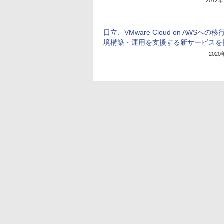
2012
日立、VMware Cloud on AWSへの
境構築・運用を支援する新サービスを
202