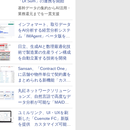
「Dr.Sum」の連携を開始
基幹データの集約からAI活用・
業務還元までを一貫支援
インフォマート、取引データ
をAI分析する経営分析システ
ム「IMAgent」ベータ版を提
供
日立、生成AIと数理最適化技
術で製造業の生産ライン構成
を自動立案する技術を開発
Sansan、「Contract One」
に店舗や物件単位で契約書を
まとめられる新機能「カスタ
ム契約ツリー」を追加
丸紅ネットワークソリューシ
ョンズ、自然言語で高度なデ
ータ分析が可能な「MAIDOA
AI ASSIST」を9月より提供
ユミルリンク、UI・UXを刷
新した「Cuenote FC」新版
を提供 カスタマイズ可能な