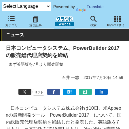
Powered by
Translate
クラウド Watch
サービス・ソフト
ソフトウェア
開発関連
カテゴリ
過去記事
検索
Impressサイト
ニュース
日本コンピュータシステム、PowerBuilder 2017
の販売総代理店契約を締結
まず英語版を7月より販売開始
石井 一志
2017年7月10日 14:56
リスト
日本コンピュータシステム株式会社は10日、米Appeo
nの最新開発ツール「PowerBuilder 2017」について、国
内総販売代理店契約を締結したと発表した。英語版を7
月より、日本語版を2018年1月より、それぞれ販売開始