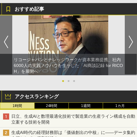
おすすめ記事
リコージャパンとナレッジワークが資本業務提携、社内
6000人の実践ノウハウを生かした「AI商談記録 for RICO
H」を展開へ
●
●
●
アクセスランキング
1時間
24時間
1週間
1カ月
日立、生成AIと数理最適化技術で製造業の生産ライン構成を自動
立案する技術を開発
生成AI時代の経理財務部は「価値創出の中核」に――データ集約