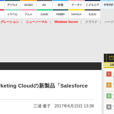
イグレーション
ニューノーマル
Windows Server
クラウド
ハード
トピック
ストレージ（HW）
オープンソース
SaaS
標的型
ント
1
ing Cloudの新製品「Salesforce
三浦 優子
2017年6月15日 13:38