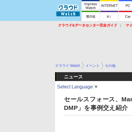
クラウド&データセンター完全ガイド
マ
サービス
セキュリティ
ネットワーク
スイッチ
ルータ
導入事例
イベ
クラウド Watch
イベント
その他
ニュース
Select Language
▼
セールスフォース、Market
DMP」を事例交え紹介