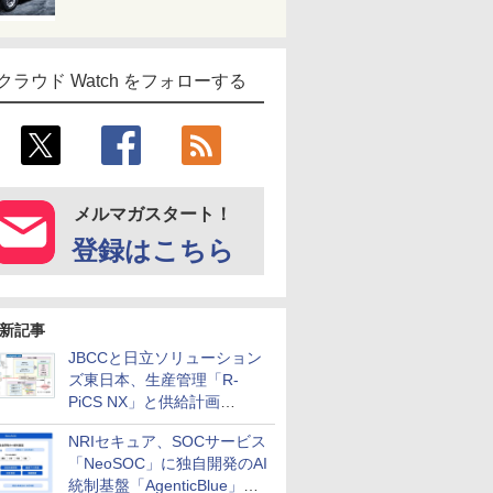
クラウド Watch をフォローする
メルマガスタート！
登録はこちら
新記事
JBCCと日立ソリューション
ズ東日本、生産管理「R-
PiCS NX」と供給計画
「scSQUARE ISP」の連携サ
NRIセキュア、SOCサービス
ービスを提供開始
「NeoSOC」に独自開発のAI
統制基盤「AgenticBlue」を