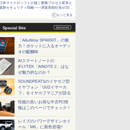
日本マイクロソフトが描く業務プロセス変革と
最新セキュリティ戦略――津坂美樹社長が2027
年度戦略を説明
もっと見る
Special Site
「A&ultima SP4000T」の魅
力！ポケットに入るオーディ
オの醍醐味
AIスマートノートの
iFLYTEK「AINOTE 2」はな
ぜ魅力的なのか？
SOUNDPEATSのイヤカフ型
イヤフォン「UU2イヤーカ
フ」をイヤカフマニアが語る
性能の良いお得な中古PC情
報はこのページでチェック！
レイズのパワーデザインホイ
ール「M6」に新色登場!!