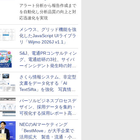
導入
アラート分析から報告作成まで
を自動化し分析品質の向上と対
応迅速化を実現
メシウス、グリッド機能を強
化したJavaScript UIライブラ
リ「Wijmo 2026J v1.1」
S&J、電通PRコンサルティン
グ、電通総研の3社、サイバ
ーインシデント発生時の対応
と危機管理広報を一体的に訓
さくら情報システム、非定型
練するプログラムを提供
文書をデータ化する「AI
TextSifta」を強化 写真情報
のデータ化などに対応
パーソルビジネスプロセスデ
ザイン、採用データを集約・
可視化する採用レポート高速
化サービスを提供
NECのAIマーケティング
「BestMove」が大手企業で
活用拡大 製造・流通・小売