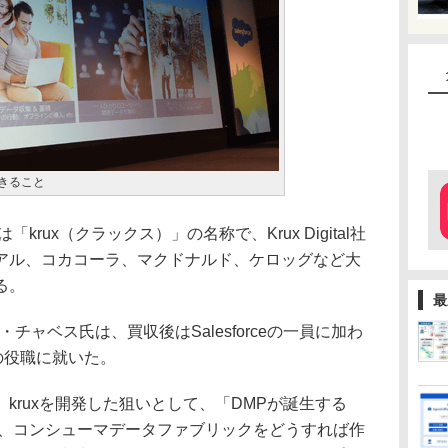
現できること
は「krux（クラックス）」の名称で、Krux Digital社
アル、コカコーラ、マクドナルド、ケロッグなど大
る。
最
トム・チャベス氏は、買収後はSalesforceの一員に加わ
EO」の役職に就いた。
ruxを開発した狙いとして、「DMPが誕生する
は、コンシューマデータファブリックをどうすれば作