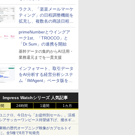
送信防止アドインサービス」
ラクス、「楽楽メールマーケ
を提供
ティング」の日程調整機能を
拡充し、複数名の商談日程調
整を効率化
primeNumberとウイングア
ーク1st、「TROCCO」と
「Dr.Sum」の連携を開始
基幹データの集約からAI活用・
業務還元までを一貫支援
インフォマート、取引データ
をAI分析する経営分析システ
ム「IMAgent」ベータ版を提
供
Impress Watchシリーズ 人気記事
時間
24時間
1週間
1カ月
ユニクロ、今日から「お盆特別セール」。涼感
シアサッカーワンピース待望値下げ、撥水ギア
ショーツは1990円に
東映の歴代オープニング映像がカプセルトイ
に。全5種で8月下旬発売