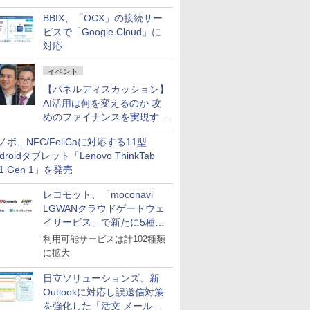
企業・広告代理店などが実装
BBIX、「OCX」の接続サー
フェーズへ
ビスで「Google Cloud」に
対応
イベント
【パネルディスカッション】
AI活用は何を変えるのか 攻
めのファイナンスを実現する
業務設計とマインドセット変
ノボ、NFC/FeliCaに対応する11型
革
droidタブレット「Lenovo ThinkTab
11 Gen 1」を発売
レコモット、「moconavi
LGWANクラウドゲートウェ
イサービス」で新たに5種類
のサービスと連携開始
利用可能サービスは計102種類
に拡大
日立ソリューションズ、新
Outlookに対応し誤送信対策
を強化した「活文 メール誤