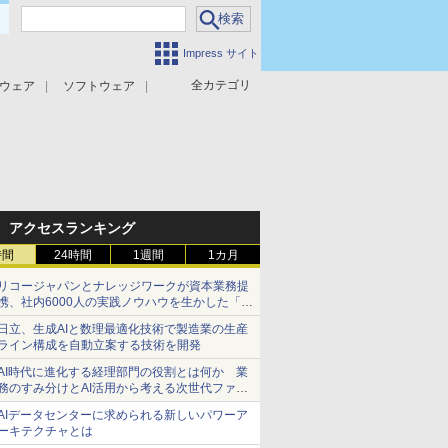
Impress サイト
全カテゴリ
ウェア
ソフトウェア
攻撃対策
マルウェア対策
アクセスランキング
時間
24時間
1週間
1カ月
リコージャパンとナレッジワークが資本業務提
携、社内6000人の実践ノウハウを生かした「AI
商談記録 for RICOH」を展開へ
日立、生成AIと数理最適化技術で製造業の生産
ライン構成を自動立案する技術を開発
AI時代に進化する経理部門の役割とは何か 業
務のすみ分けとAI活用から考える次世代ファイ
ナンス戦略
AIデータセンターに求められる新しいパワーア
ーキテクチャとは