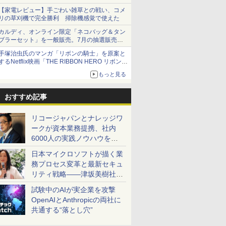
【家電レビュー】手ごわい雑草との戦い、コメ
リの草刈機で完全勝利 掃除機感覚で使えた
カルディ、オンライン限定「ネコバッグ＆タン
ブラーセット」を一般販売。7月の抽選販売の
当選無効分
手塚治虫氏のマンガ「リボンの騎士」を原案と
するNetflix映画「THE RIBBON HERO リボンヒ
ーロー」本日配信開始
もっと見る
おすすめ記事
リコージャパンとナレッジワ
ークが資本業務提携、社内
6000人の実践ノウハウを生
かした「AI商談記録 for
日本マイクロソフトが描く業
RICOH」を展開へ
務プロセス変革と最新セキュ
リティ戦略――津坂美樹社長
が2027年度戦略を説明
試験中のAIが実企業を攻撃
OpenAIとAnthropicの両社に
共通する“落とし穴”