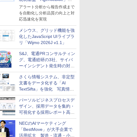
導入
アラート分析から報告作成まで
を自動化し分析品質の向上と対
応迅速化を実現
メシウス、グリッド機能を強
化したJavaScript UIライブラ
リ「Wijmo 2026J v1.1」
S&J、電通PRコンサルティン
グ、電通総研の3社、サイバ
ーインシデント発生時の対応
と危機管理広報を一体的に訓
さくら情報システム、非定型
練するプログラムを提供
文書をデータ化する「AI
TextSifta」を強化 写真情報
のデータ化などに対応
パーソルビジネスプロセスデ
ザイン、採用データを集約・
可視化する採用レポート高速
化サービスを提供
NECのAIマーケティング
「BestMove」が大手企業で
活用拡大 製造・流通・小売