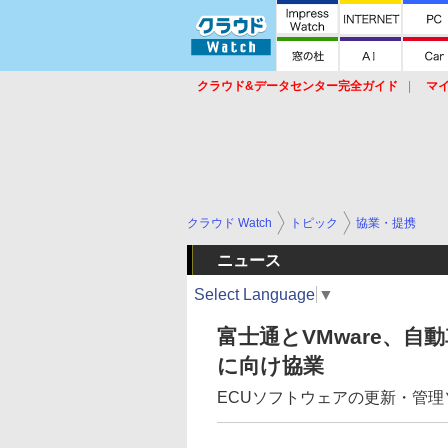
クラウド&データセンター完全ガイド
マ
サービス
セキュリティ
ネットワーク
スイッチ
ルータ
導入事例
イベ
クラウド Watch
トピック
協業・提携
ニュース
Select Language
▼
富士通とVMware、自
に向け協業
ECUソフトウェアの更新・管