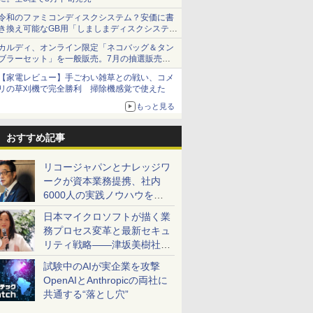
令和のファミコンディスクシステム？安価に書
き換え可能なGB用「しましまディスクシステ
ム」
カルディ、オンライン限定「ネコバッグ＆タン
ブラーセット」を一般販売。7月の抽選販売の
当選無効分
【家電レビュー】手ごわい雑草との戦い、コメ
リの草刈機で完全勝利 掃除機感覚で使えた
もっと見る
おすすめ記事
リコージャパンとナレッジワ
ークが資本業務提携、社内
6000人の実践ノウハウを生
かした「AI商談記録 for
日本マイクロソフトが描く業
RICOH」を展開へ
務プロセス変革と最新セキュ
リティ戦略――津坂美樹社長
が2027年度戦略を説明
試験中のAIが実企業を攻撃
OpenAIとAnthropicの両社に
共通する“落とし穴”