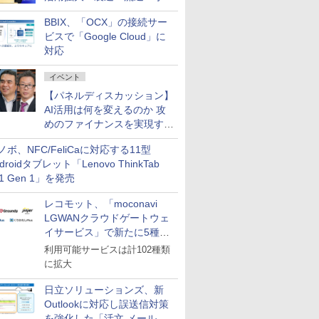
企業・広告代理店などが実装
BBIX、「OCX」の接続サー
フェーズへ
ビスで「Google Cloud」に
対応
イベント
【パネルディスカッション】
AI活用は何を変えるのか 攻
めのファイナンスを実現する
業務設計とマインドセット変
ノボ、NFC/FeliCaに対応する11型
革
droidタブレット「Lenovo ThinkTab
11 Gen 1」を発売
レコモット、「moconavi
LGWANクラウドゲートウェ
イサービス」で新たに5種類
のサービスと連携開始
利用可能サービスは計102種類
に拡大
日立ソリューションズ、新
Outlookに対応し誤送信対策
を強化した「活文 メール誤