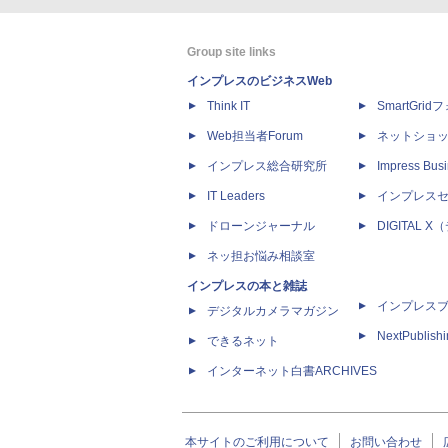
Group site links
インプレスのビジネスWeb
Think IT
SmartGri
Web担当者Forum
ネットショ
インプレス総合研究所
Impress Busi
IT Leaders
インプレス
ドローンジャーナル
DIGITAL
ネッ担お悩み相談室
インプレスの本と雑誌
インプレス
デジタルカメラマガジン
NextPublish
できるネット
インターネット白書ARCHIVES
本サイトのご利用について
お問い合わせ