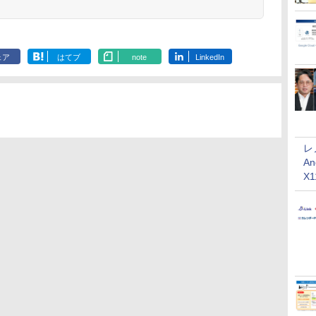
ェア
はてブ
note
LinkedIn
レ
An
X