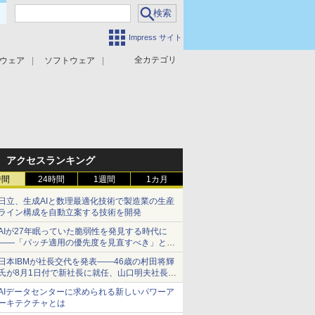
Impress サイト
全カテゴリ
ウェア
ソフトウェア
攻撃対策
マルウェア対策
アクセスランキング
時間
24時間
1週間
1カ月
日立、生成AIと数理最適化技術で製造業の生産
ライン構成を自動立案する技術を開発
AIが27年眠っていた脆弱性を発見する時代に
――「パッチ適用の優先度を見直すべき」とセ
キュリティ専門家
日本IBMが社長交代を発表――46歳の村田将輝
氏が8月1日付で新社長に就任、山口明夫社長は
会長へ
AIデータセンターに求められる新しいパワーア
ーキテクチャとは