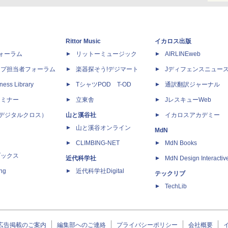
Rittor Music
イカロス出版
dフォーラム
リットーミュージック
AIRLINEweb
ップ担当者フォーラム
楽器探そう!デジマート
Jディフェンスニュー
ness Library
TシャツPOD T-OD
通訳翻訳ジャーナル
セミナー
立東舎
JレスキューWeb
 X（デジタルクロス）
山と溪谷社
イカロスアカデミー
山と溪谷オンライン
MdN
CLIMBING-NET
MdN Books
ブックス
近代科学社
MdN Design Interactiv
ing
近代科学社Digital
テックリブ
TechLib
広告掲載のご案内
編集部へのご連絡
プライバシーポリシー
会社概要