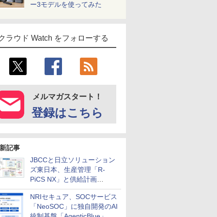
ー3モデルを使ってみた
クラウド Watch をフォローする
メルマガスタート！
登録はこちら
新記事
JBCCと日立ソリューション
ズ東日本、生産管理「R-
PiCS NX」と供給計画
「scSQUARE ISP」の連携サ
NRIセキュア、SOCサービス
ービスを提供開始
「NeoSOC」に独自開発のAI
統制基盤「AgenticBlue」を