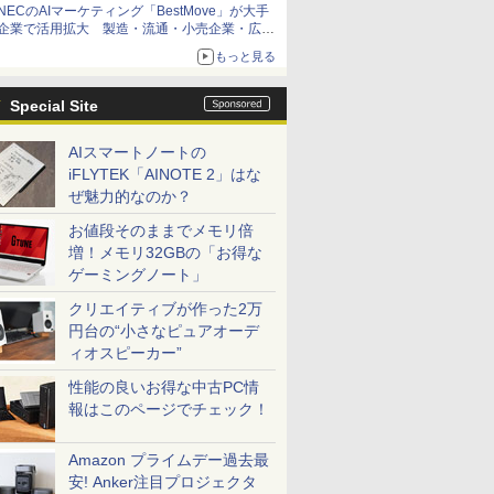
NECのAIマーケティング「BestMove」が大手
企業で活用拡大 製造・流通・小売企業・広告
代理店などが実装フェーズへ
もっと見る
Special Site
AIスマートノートの
iFLYTEK「AINOTE 2」はな
ぜ魅力的なのか？
お値段そのままでメモリ倍
増！メモリ32GBの「お得な
ゲーミングノート」
クリエイティブが作った2万
円台の“小さなピュアオーデ
ィオスピーカー”
性能の良いお得な中古PC情
報はこのページでチェック！
Amazon プライムデー過去最
安! Anker注目プロジェクタ