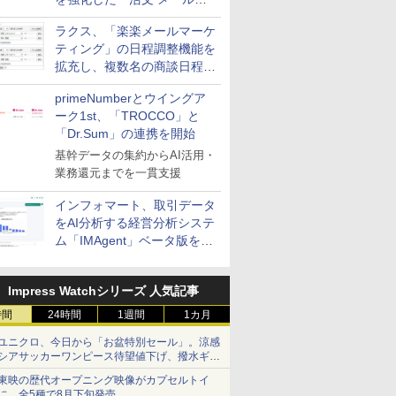
送信防止アドインサービス」
ラクス、「楽楽メールマーケ
を提供
ティング」の日程調整機能を
拡充し、複数名の商談日程調
整を効率化
primeNumberとウイングア
ーク1st、「TROCCO」と
「Dr.Sum」の連携を開始
基幹データの集約からAI活用・
業務還元までを一貫支援
インフォマート、取引データ
をAI分析する経営分析システ
ム「IMAgent」ベータ版を提
供
Impress Watchシリーズ 人気記事
時間
24時間
1週間
1カ月
ユニクロ、今日から「お盆特別セール」。涼感
シアサッカーワンピース待望値下げ、撥水ギア
ショーツは1990円に
東映の歴代オープニング映像がカプセルトイ
に。全5種で8月下旬発売