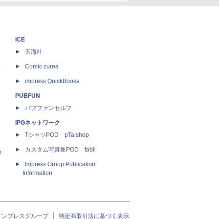
ICE
天海社
ス
Comic curea
impress QuickBooks
PUBFUN
パブファンセルフ
IPGネットワーク
TシャツPOD pTa.shop
カスタム写真集POD fabli
e
Impress Group Publication
Information
インプレスグループ
特定商取引法に基づく表示