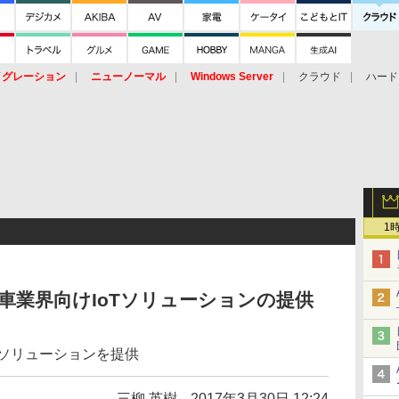
イグレーション
ニューノーマル
Windows Server
クラウド
ハード
トピック
ストレージ（HW）
オープンソース
SaaS
標的型
ント
1
動車業界向けIoTソリューションの提供
理ソリューションを提供
三柳 英樹
2017年3月30日 12:24