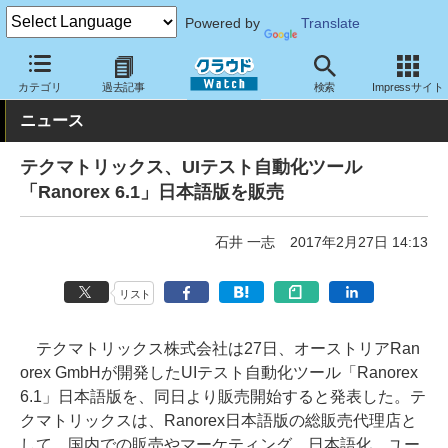
Powered by
Translate
クラウド Watch
サービス・ソフト
ソフトウェア
開発関連
カテゴリ
過去記事
検索
Impressサイト
ニュース
テクマトリックス、UIテスト自動化ツール
「Ranorex 6.1」日本語版を販売
石井 一志
2017年2月27日 14:13
リスト
テクマトリックス株式会社は27日、オーストリアRan
orex GmbHが開発したUIテスト自動化ツール「Ranorex
6.1」日本語版を、同日より販売開始すると発表した。テ
クマトリックスは、Ranorex日本語版の総販売代理店と
して、国内での販売やマーケティング、日本語化、ユー