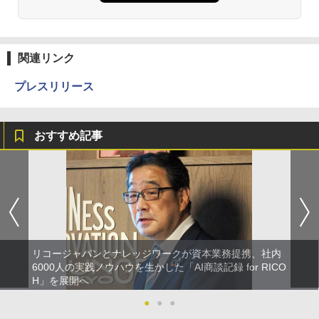
関連リンク
プレスリリース
おすすめ記事
リコージャパンとナレッジワークが資本業務提携、社内
6000人の実践ノウハウを生かした「AI商談記録 for RICO
H」を展開へ
●
●
●