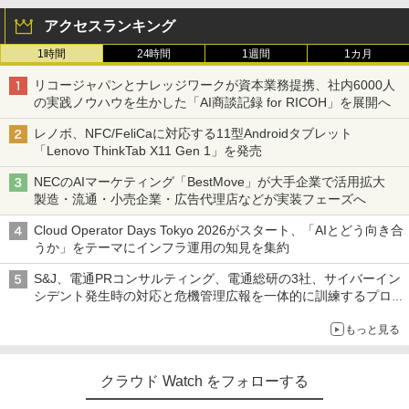
アクセスランキング
1時間
24時間
1週間
1カ月
リコージャパンとナレッジワークが資本業務提携、社内6000人
の実践ノウハウを生かした「AI商談記録 for RICOH」を展開へ
レノボ、NFC/FeliCaに対応する11型Androidタブレット
「Lenovo ThinkTab X11 Gen 1」を発売
NECのAIマーケティング「BestMove」が大手企業で活用拡大
製造・流通・小売企業・広告代理店などが実装フェーズへ
Cloud Operator Days Tokyo 2026がスタート、「AIとどう向き合
うか」をテーマにインフラ運用の知見を集約
S&J、電通PRコンサルティング、電通総研の3社、サイバーイン
シデント発生時の対応と危機管理広報を一体的に訓練するプログ
ラムを提供
もっと見る
クラウド Watch をフォローする