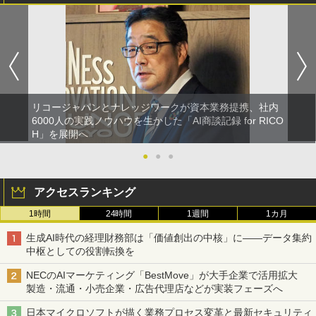
リコージャパンとナレッジワークが資本業務提携、社内
6000人の実践ノウハウを生かした「AI商談記録 for RICO
H」を展開へ
●
●
●
アクセスランキング
1時間
24時間
1週間
1カ月
生成AI時代の経理財務部は「価値創出の中核」に――データ集約
中枢としての役割転換を
NECのAIマーケティング「BestMove」が大手企業で活用拡大
製造・流通・小売企業・広告代理店などが実装フェーズへ
日本マイクロソフトが描く業務プロセス変革と最新セキュリティ