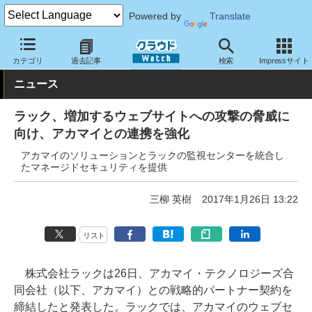
Powered by
Translate
クラウド Watch
セキュリティ
セキュリティサービス
カテゴリ
過去記事
検索
Impressサイト
ニュース
ラック、増加するウェブサイトへの攻撃の脅威に
向け、アカマイとの連携を強化
アカマイのソリューションとラックの監視センターを統合し
たマネージドセキュリティを提供
三柳 英樹
2017年1月26日 13:22
リスト
株式会社ラックは26日、アカマイ・テクノロジーズ合
同会社（以下、アカマイ）との戦略的パートナー契約を
締結したと発表した。ラックでは、アカマイのウェブセ