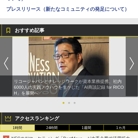
プレスリリース（新たなコミュニティの発足について）
おすすめ記事
リコージャパンとナレッジワークが資本業務提携、社内
6000人の実践ノウハウを生かした「AI商談記録 for RICO
H」を展開へ
●
●
●
アクセスランキング
1時間
24時間
1週間
1カ月