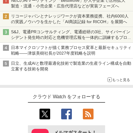
NECのAIマーケティング「BestMove」が大手企業で活用拡大
製造・流通・小売企業・広告代理店などが実装フェーズへ
リコージャパンとナレッジワークが資本業務提携、社内6000人
の実践ノウハウを生かした「AI商談記録 for RICOH」を展開へ
S&J、電通PRコンサルティング、電通総研の3社、サイバーイン
シデント発生時の対応と危機管理広報を一体的に訓練するプログ
ラムを提供
日本マイクロソフトが描く業務プロセス変革と最新セキュリティ
戦略――津坂美樹社長が2027年度戦略を説明
日立、生成AIと数理最適化技術で製造業の生産ライン構成を自動
立案する技術を開発
もっと見る
クラウド Watch をフォローする
メルマガスタート！