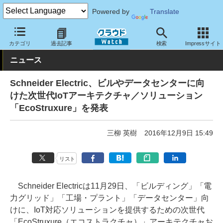
Powered by
Translate
クラウド Watch
サービス・ソフト
ソフトウェア
その他
カテゴリ
過去記事
検索
Impressサイト
ニュース
Schneider Electric、ビルやデータセンターに向
けた次世代IoTアーキテクチャ／ソリューション
「EcoStruxure」を発表
三柳 英樹
2016年12月9日 15:49
リスト
Schneider Electricは11月29日、「ビルディング」「電
力グリッド」「工場・プラント」「データセンター」向
けに、IoT対応ソリューションを提供するための次世代
「EcoStruxure（エコストラクチャ）」アーキテクチャお