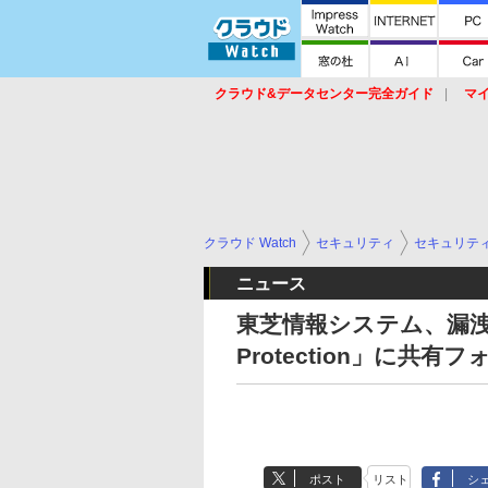
クラウド&データセンター完全ガイド
マ
サービス
セキュリティ
ネットワーク
スイッチ
ルータ
導入事例
イベ
クラウド Watch
セキュリティ
セキュリテ
ニュース
東芝情報システム、漏洩
Protection」に
ポスト
リスト
シ