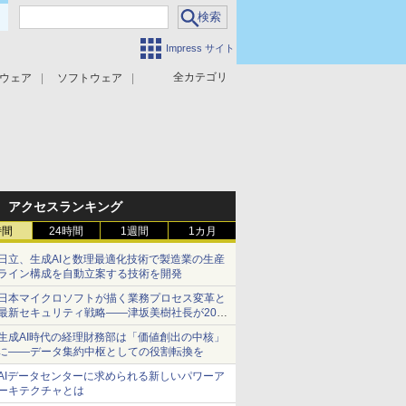
Impress サイト
全カテゴリ
ウェア
ソフトウェア
攻撃対策
マルウェア対策
アクセスランキング
時間
24時間
1週間
1カ月
日立、生成AIと数理最適化技術で製造業の生産
ライン構成を自動立案する技術を開発
日本マイクロソフトが描く業務プロセス変革と
最新セキュリティ戦略――津坂美樹社長が2027
年度戦略を説明
生成AI時代の経理財務部は「価値創出の中核」
に――データ集約中枢としての役割転換を
AIデータセンターに求められる新しいパワーア
ーキテクチャとは