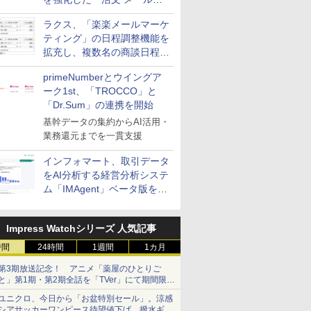
送信防止アドインサービス」
ラクス、「楽楽メールマーケ
を提供
ティング」の日程調整機能を
拡充し、複数名の商談日程調
整を効率化
primeNumberとウイングア
ーク1st、「TROCCO」と
「Dr.Sum」の連携を開始
基幹データの集約からAI活用・
業務還元までを一貫支援
インフォマート、取引データ
をAI分析する経営分析システ
ム「IMAgent」ベータ版を提
供
Impress Watchシリーズ 人気記事
時間
24時間
1週間
1カ月
第3期放送記念！ アニメ「薬屋のひとりご
と」第1期・第2期全話を「TVer」にて期間限定
で順次無料配信開始
ユニクロ、今日から「お盆特別セール」。涼感
シアサッカーワンピース待望値下げ、撥水ギア