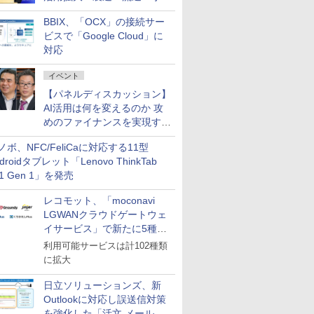
企業・広告代理店などが実装
BBIX、「OCX」の接続サー
フェーズへ
ビスで「Google Cloud」に
対応
イベント
【パネルディスカッション】
AI活用は何を変えるのか 攻
めのファイナンスを実現する
業務設計とマインドセット変
ノボ、NFC/FeliCaに対応する11型
革
droidタブレット「Lenovo ThinkTab
11 Gen 1」を発売
レコモット、「moconavi
LGWANクラウドゲートウェ
イサービス」で新たに5種類
のサービスと連携開始
利用可能サービスは計102種類
に拡大
日立ソリューションズ、新
Outlookに対応し誤送信対策
を強化した「活文 メール誤