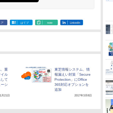
ェア
はてブ
note
LinkedIn
ム、重
東芝情報システム、情
ァイル
報漏えい対策「Secure
出して
Protection」にOffice
ューシ
365対応オプションを
追加
年1月21日
2017年3月8日