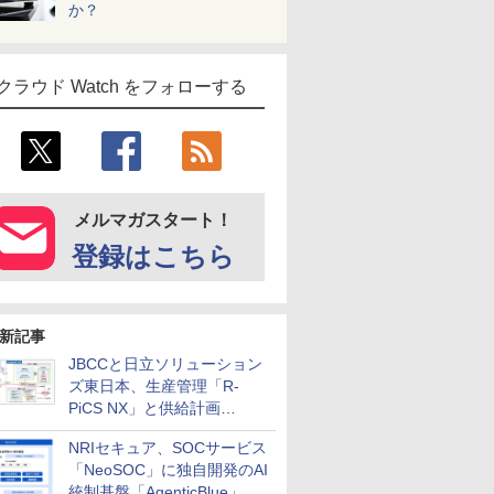
か？
クラウド Watch をフォローする
メルマガスタート！
登録はこちら
新記事
JBCCと日立ソリューション
ズ東日本、生産管理「R-
PiCS NX」と供給計画
「scSQUARE ISP」の連携サ
NRIセキュア、SOCサービス
ービスを提供開始
「NeoSOC」に独自開発のAI
統制基盤「AgenticBlue」を