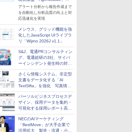
導入
アラート分析から報告作成まで
を自動化し分析品質の向上と対
応迅速化を実現
メシウス、グリッド機能を強
化したJavaScript UIライブラ
リ「Wijmo 2026J v1.1」
S&J、電通PRコンサルティン
グ、電通総研の3社、サイバ
ーインシデント発生時の対応
と危機管理広報を一体的に訓
さくら情報システム、非定型
練するプログラムを提供
文書をデータ化する「AI
TextSifta」を強化 写真情報
のデータ化などに対応
パーソルビジネスプロセスデ
ザイン、採用データを集約・
可視化する採用レポート高速
化サービスを提供
NECのAIマーケティング
「BestMove」が大手企業で
活用拡大 製造・流通・小売