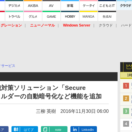
イグレーション
ニューノーマル
Windows Server
クラウド
ハード
トピック
ストレージ（HW）
オープンソース
SaaS
標的型
ント
ィサービス
1
対策ソリューション「Secure
共有フォルダーの自動暗号化など機能を追加
三柳 英樹
2016年11月30日 06:00
ェア
はてブ
note
LinkedIn