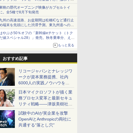
ショーツは1990円に
東映の歴代オープニング映像がカプセルトイ
に。全5種で8月下旬発売
九州の高速道路、お盆期間は松橋ICなど通行止
め端末を先頭にした渋滞予測。東九州道への迂
回は料金調整を実施
はやぶさ50％オフの「新幹線eチケット（トク
だ値スペシャル28）」発売。秋冬乗車分、えき
ねっと限定
もっと見る
おすすめ記事
リコージャパンとナレッジワ
ークが資本業務提携、社内
6000人の実践ノウハウを生
かした「AI商談記録 for
日本マイクロソフトが描く業
RICOH」を展開へ
務プロセス変革と最新セキュ
リティ戦略――津坂美樹社長
が2027年度戦略を説明
試験中のAIが実企業を攻撃
OpenAIとAnthropicの両社に
共通する“落とし穴”