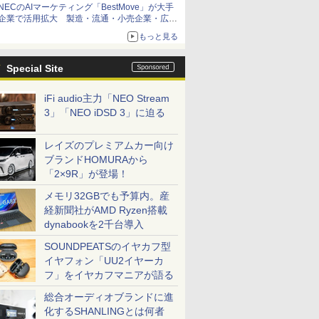
NECのAIマーケティング「BestMove」が大手
企業で活用拡大 製造・流通・小売企業・広告
代理店などが実装フェーズへ
もっと見る
Special Site
iFi audio主力「NEO Stream
3」「NEO iDSD 3」に迫る
レイズのプレミアムカー向け
ブランドHOMURAから
「2×9R」が登場！
メモリ32GBでも予算内。産
経新聞社がAMD Ryzen搭載
dynabookを2千台導入
SOUNDPEATSのイヤカフ型
イヤフォン「UU2イヤーカ
フ」をイヤカフマニアが語る
総合オーディオブランドに進
化するSHANLINGとは何者