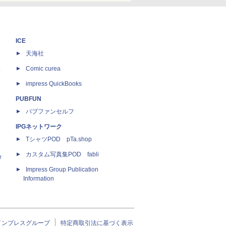
ICE
天海社
ス
Comic curea
impress QuickBooks
PUBFUN
パブファンセルフ
IPGネットワーク
TシャツPOD pTa.shop
カスタム写真集POD fabli
e
Impress Group Publication
Information
インプレスグループ
特定商取引法に基づく表示