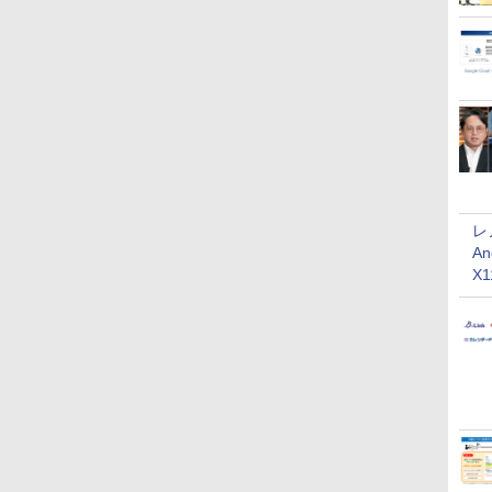
レ
An
X