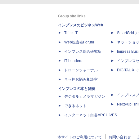
Group site links
インプレスのビジネスWeb
Think IT
SmartGri
Web担当者Forum
ネットショ
インプレス総合研究所
Impress Busi
IT Leaders
インプレス
ドローンジャーナル
DIGITAL
ネッ担お悩み相談室
インプレスの本と雑誌
インプレス
デジタルカメラマガジン
NextPublish
できるネット
インターネット白書ARCHIVES
本サイトのご利用について
お問い合わせ