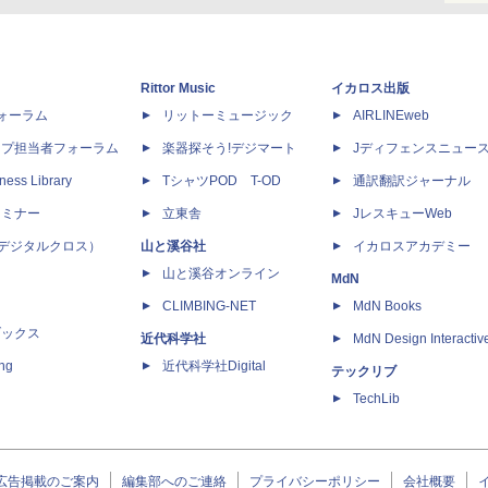
Rittor Music
イカロス出版
dフォーラム
リットーミュージック
AIRLINEweb
ップ担当者フォーラム
楽器探そう!デジマート
Jディフェンスニュー
ness Library
TシャツPOD T-OD
通訳翻訳ジャーナル
セミナー
立東舎
JレスキューWeb
 X（デジタルクロス）
山と溪谷社
イカロスアカデミー
山と溪谷オンライン
MdN
CLIMBING-NET
MdN Books
ブックス
近代科学社
MdN Design Interactiv
ing
近代科学社Digital
テックリブ
TechLib
広告掲載のご案内
編集部へのご連絡
プライバシーポリシー
会社概要