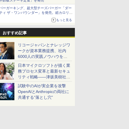
牛鉄板ステーキ定食」を発売
バーガーキング、超大型チーズバーガー「ダー
ティ ザ・ワンパウンダー」を発売。総カロリー
約1656kcal、総重量約527g！
もっと見る
おすすめ記事
リコージャパンとナレッジワ
ークが資本業務提携、社内
6000人の実践ノウハウを生
かした「AI商談記録 for
日本マイクロソフトが描く業
RICOH」を展開へ
務プロセス変革と最新セキュ
リティ戦略――津坂美樹社長
が2027年度戦略を説明
試験中のAIが実企業を攻撃
OpenAIとAnthropicの両社に
共通する“落とし穴”