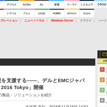
イグレーション
ニューノーマル
Windows Server
クラウド
ハード
トピック
ストレージ（HW）
オープンソース
SaaS
標的型
ント
1
を支援する――、デルとEMCジャパ
 2016 Tokyo」開催
の製品・ソリューションを紹介
大河原 克行
2016年11月16日 14:52