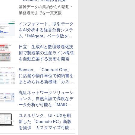
基幹データの集約からAI活用・
業務還元までを一貫支援
インフォマート、取引データ
をAI分析する経営分析システ
ム「IMAgent」ベータ版を提
供
日立、生成AIと数理最適化技
術で製造業の生産ライン構成
を自動立案する技術を開発
Sansan、「Contract One」
に店舗や物件単位で契約書を
まとめられる新機能「カスタ
ム契約ツリー」を追加
丸紅ネットワークソリューシ
ョンズ、自然言語で高度なデ
ータ分析が可能な「MAIDOA
AI ASSIST」を9月より提供
ユミルリンク、UI・UXを刷
新した「Cuenote FC」新版
を提供 カスタマイズ可能な
ダッシュボード画面を搭載