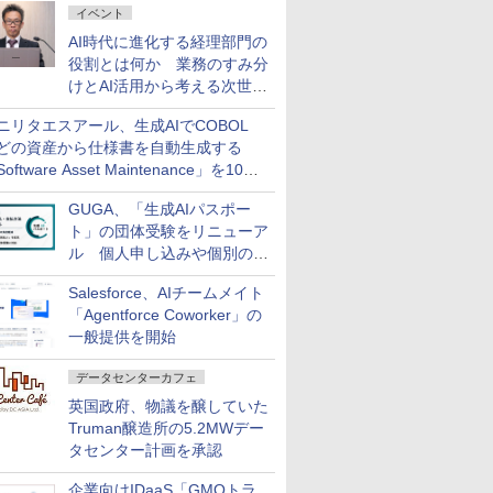
イベント
AI時代に進化する経理部門の
役割とは何か 業務のすみ分
けとAI活用から考える次世代
ファイナンス戦略
ニリタエスアール、生成AIでCOBOL
どの資産から仕様書を自動生成する
oftware Asset Maintenance」を10月
発売
GUGA、「生成AIパスポー
ト」の団体受験をリニューア
ル 個人申し込みや個別の支
払いなどに対応
Salesforce、AIチームメイト
「Agentforce Coworker」の
一般提供を開始
データセンターカフェ
英国政府、物議を醸していた
Truman醸造所の5.2MWデー
タセンター計画を承認
企業向けIDaaS「GMOトラ