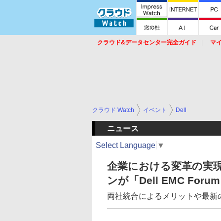
クラウド&データセンター完全ガイド
マ
サービス
セキュリティ
ネットワーク
スイッチ
ルータ
導入事例
イベ
クラウド Watch
イベント
Dell
ニュース
Select Language
▼
企業における変革の実現
ンが「Dell EMC Forum
両社統合によるメリットや最新