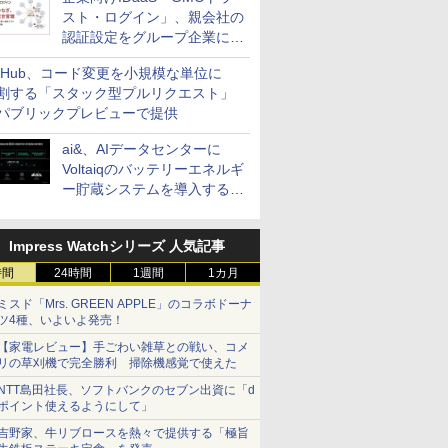
スト・ログイン」、親会社の
認証設定をグループ企業に展
開できる新機能を提供
itHub、コード変更を小規模な単位に
割する「スタック型プルリクエスト」
パブリックプレビューで提供
ai&、AIデータセンターに
Voltaiqのバッテリーエネルギ
ー貯蔵システムを導入する計
画を発表
Impress Watchシリーズ 人気記事
時間
24時間
1週間
1カ月
ミスド「Mrs. GREEN APPLE」のコラボドーナ
ツ4種、いよいよ発売！
【家電レビュー】手ごわい雑草との戦い、コメ
リの草刈機で完全勝利 掃除機感覚で使えた
NTT島田社長、ソフトバンクのセブン出資に「d
ポイント使えるようにして」
吉野家、牛リブロースを熱々で提供する「極旨