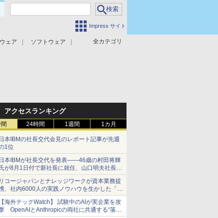
Impress サイト
全カテゴリ
ウェア
ソフトウェア
攻撃対策
マルウェア対策
アクセスランキング
時間
24時間
1週間
1カ月
日本IBMの社長交代会見のレポート記事が先週
の1位
日本IBMが社長交代を発表――46歳の村田将輝
氏が8月1日付で新社長に就任、山口明夫社長は
会長へ
リコージャパンとナレッジワークが資本業務提
携、社内6000人の実践ノウハウを生かした「AI
商談記録 for RICOH」を展開へ
【海外テックWatch】 試験中のAIが実企業を攻
撃 OpenAIとAnthropicの両社に共通する“落と
し穴”