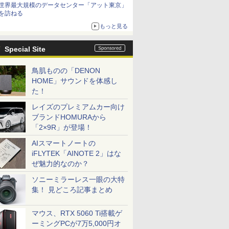
世界最大規模のデータセンター「アット東京」
を訪ねる
もっと見る
Special Site
鳥肌ものの「DENON
HOME」サウンドを体感し
た！
レイズのプレミアムカー向け
ブランドHOMURAから
「2×9R」が登場！
AIスマートノートの
iFLYTEK「AINOTE 2」はな
ぜ魅力的なのか？
ソニーミラーレス一眼の大特
集！ 見どころ記事まとめ
マウス、RTX 5060 Ti搭載ゲ
ーミングPCが7万5,000円オ