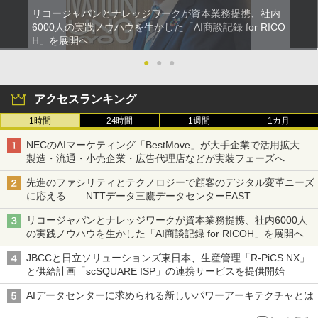
リコージャパンとナレッジワークが資本業務提携、社内
6000人の実践ノウハウを生かした「AI商談記録 for RICO
H」を展開へ
●
●
●
アクセスランキング
1時間
24時間
1週間
1カ月
NECのAIマーケティング「BestMove」が大手企業で活用拡大
製造・流通・小売企業・広告代理店などが実装フェーズへ
先進のファシリティとテクノロジーで顧客のデジタル変革ニーズ
に応える――NTTデータ三鷹データセンターEAST
リコージャパンとナレッジワークが資本業務提携、社内6000人
の実践ノウハウを生かした「AI商談記録 for RICOH」を展開へ
JBCCと日立ソリューションズ東日本、生産管理「R-PiCS NX」
と供給計画「scSQUARE ISP」の連携サービスを提供開始
AIデータセンターに求められる新しいパワーアーキテクチャとは