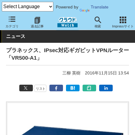
Powered by
Translate
クラウド Watch
ネットワーク
ルータ
カテゴリ
過去記事
検索
Impressサイト
ニュース
プラネックス、IPsec対応ギガビットVPNルーター
「VR500-A1」
三柳 英樹
2016年11月15日 13:54
リスト