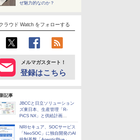
ぜ魅力的なのか？
クラウド Watch をフォローする
メルマガスタート！
登録はこちら
新記事
JBCCと日立ソリューション
ズ東日本、生産管理「R-
PiCS NX」と供給計画
「scSQUARE ISP」の連携サ
NRIセキュア、SOCサービス
ービスを提供開始
「NeoSOC」に独自開発のAI
統制基盤「AgenticBlue」を