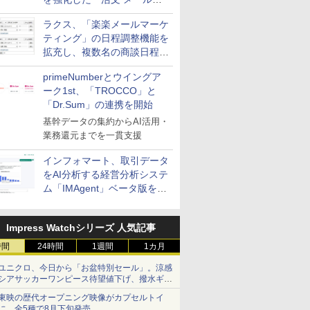
送信防止アドインサービス」
ラクス、「楽楽メールマーケ
を提供
ティング」の日程調整機能を
拡充し、複数名の商談日程調
整を効率化
primeNumberとウイングア
ーク1st、「TROCCO」と
「Dr.Sum」の連携を開始
基幹データの集約からAI活用・
業務還元までを一貫支援
インフォマート、取引データ
をAI分析する経営分析システ
ム「IMAgent」ベータ版を提
供
Impress Watchシリーズ 人気記事
時間
24時間
1週間
1カ月
ユニクロ、今日から「お盆特別セール」。涼感
シアサッカーワンピース待望値下げ、撥水ギア
ショーツは1990円に
東映の歴代オープニング映像がカプセルトイ
に。全5種で8月下旬発売