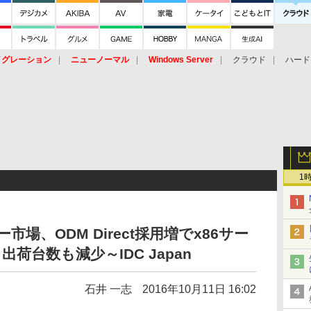
イグレーション
ニューノーマル
Windows Server
クラウド
ハード
トピック
ストレージ（HW）
オープンソース
SaaS
標的型
ント
1
市場、ODM Direct採用増でx86サー
荷台数も減少～IDC Japan
石井 一志
2016年10月11日 16:02