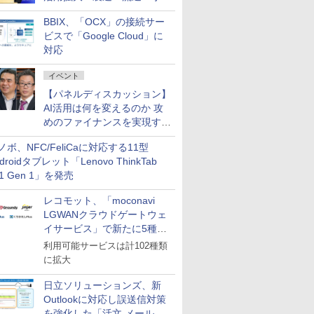
企業・広告代理店などが実装
BBIX、「OCX」の接続サー
フェーズへ
ビスで「Google Cloud」に
対応
イベント
【パネルディスカッション】
AI活用は何を変えるのか 攻
めのファイナンスを実現する
業務設計とマインドセット変
ノボ、NFC/FeliCaに対応する11型
革
droidタブレット「Lenovo ThinkTab
11 Gen 1」を発売
レコモット、「moconavi
LGWANクラウドゲートウェ
イサービス」で新たに5種類
のサービスと連携開始
利用可能サービスは計102種類
に拡大
日立ソリューションズ、新
Outlookに対応し誤送信対策
を強化した「活文 メール誤