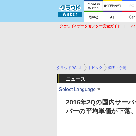
クラウド&データセンター完全ガイド
マ
サービス
セキュリティ
ネットワーク
スイッチ
ルータ
導入事例
イベ
クラウド Watch
トピック
調査・予測
ニュース
Select Language
▼
2016年2Qの国内サーバー
バーの平均単価が下落、出