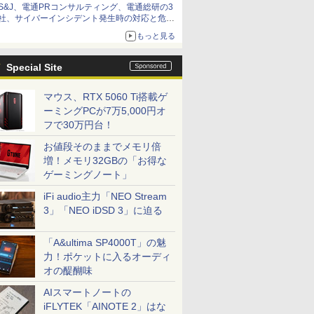
S&J、電通PRコンサルティング、電通総研の3
社、サイバーインシデント発生時の対応と危機
管理広報を一体的に訓練するプログラムを提供
もっと見る
Special Site
マウス、RTX 5060 Ti搭載ゲ
ーミングPCが7万5,000円オ
フで30万円台！
お値段そのままでメモリ倍
増！メモリ32GBの「お得な
ゲーミングノート」
iFi audio主力「NEO Stream
3」「NEO iDSD 3」に迫る
「A&ultima SP4000T」の魅
力！ポケットに入るオーディ
オの醍醐味
AIスマートノートの
iFLYTEK「AINOTE 2」はな