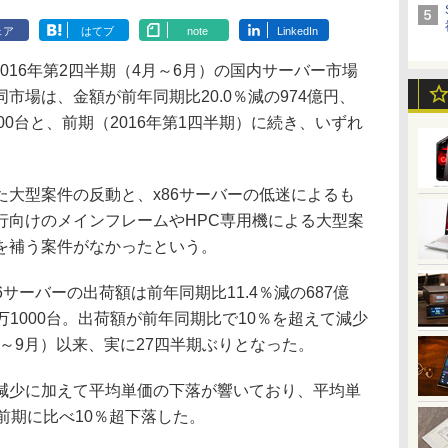
ェア
はてブ
note
LinkedIn
、2016年第2四半期（4月～6月）の国内サーバー市場
市場は、金額が前年同期比20.0％減の974億円、
000台と、前期（2016年第1四半期）に続き、いずれ
大型案件の反動と、x86サーバーの低迷によるも
行向けのメインフレームやHPC専用機による大型案
を補う案件がなかったという。
サーバーの出荷額は前年同期比11.4％減の687億
1万1000台。出荷額が前年同期比で10％を超えて減少
月～9月）以来、実に27四半期ぶりとなった。
少に加えて平均単価の下落が響いており、平均単
前期に比べ10％超下落した。