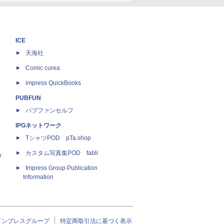
ICE
天海社
ス
Comic curea
impress QuickBooks
PUBFUN
パブファンセルフ
IPGネットワーク
TシャツPOD pTa.shop
カスタム写真集POD fabli
e
Impress Group Publication
Information
インプレスグループ
特定商取引法に基づく表示