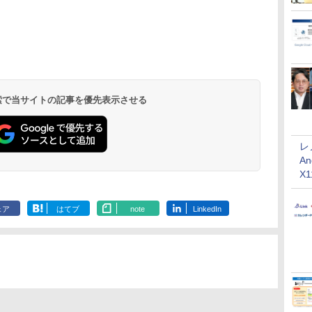
 検索で当サイトの記事を優先表示させる
レ
An
X
ェア
はてブ
note
LinkedIn