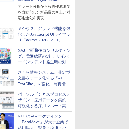
導入
アラート分析から報告作成まで
を自動化し分析品質の向上と対
応迅速化を実現
メシウス、グリッド機能を強
化したJavaScript UIライブラ
リ「Wijmo 2026J v1.1」
S&J、電通PRコンサルティン
グ、電通総研の3社、サイバ
ーインシデント発生時の対応
と危機管理広報を一体的に訓
さくら情報システム、非定型
練するプログラムを提供
文書をデータ化する「AI
TextSifta」を強化 写真情報
のデータ化などに対応
パーソルビジネスプロセスデ
ザイン、採用データを集約・
可視化する採用レポート高速
化サービスを提供
NECのAIマーケティング
「BestMove」が大手企業で
活用拡大 製造・流通・小売