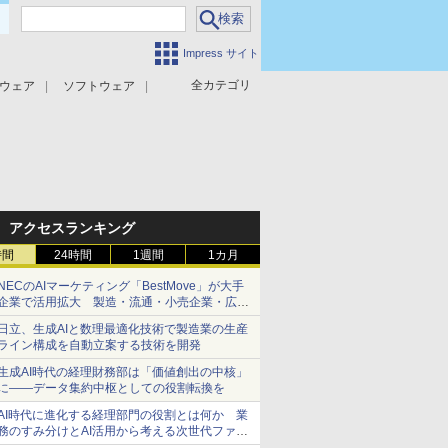
Impress サイト
全カテゴリ
ウェア
ソフトウェア
攻撃対策
マルウェア対策
アクセスランキング
時間
24時間
1週間
1カ月
NECのAIマーケティング「BestMove」が大手
企業で活用拡大 製造・流通・小売企業・広告
代理店などが実装フェーズへ
日立、生成AIと数理最適化技術で製造業の生産
ライン構成を自動立案する技術を開発
生成AI時代の経理財務部は「価値創出の中核」
に――データ集約中枢としての役割転換を
AI時代に進化する経理部門の役割とは何か 業
務のすみ分けとAI活用から考える次世代ファイ
ナンス戦略