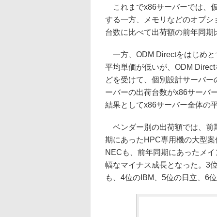
これまでx86サーバーでは、
する一方、メモリなどのオプシ
台数に比べて出荷額の前年同期
一方、ODM Directをは
平均単価が低いが、ODM Dir
どを受けて、個別設計サーバーの
ーバーの出荷台数がx86サーバ
結果としてx86サーバー全体の
ベンダー別の出荷額では、前期
期にあったHPC専用機の大型
NECも、前年同期にあったメ
幅なマイナス成長となった。3
も、4位のIBM、5位の日立、