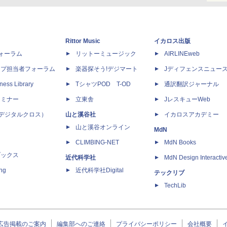
Rittor Music
イカロス出版
dフォーラム
リットーミュージック
AIRLINEweb
ップ担当者フォーラム
楽器探そう!デジマート
Jディフェンスニュー
ness Library
TシャツPOD T-OD
通訳翻訳ジャーナル
セミナー
立東舎
JレスキューWeb
 X（デジタルクロス）
山と溪谷社
イカロスアカデミー
山と溪谷オンライン
MdN
CLIMBING-NET
MdN Books
ブックス
近代科学社
MdN Design Interactiv
ing
近代科学社Digital
テックリブ
TechLib
広告掲載のご案内
編集部へのご連絡
プライバシーポリシー
会社概要