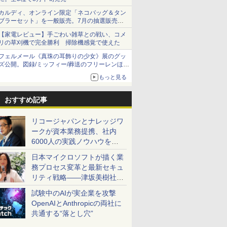
カルディ、オンライン限定「ネコバッグ＆タン
ブラーセット」を一般販売。7月の抽選販売の
当選無効分
【家電レビュー】手ごわい雑草との戦い、コメ
リの草刈機で完全勝利 掃除機感覚で使えた
フェルメール《真珠の耳飾りの少女》展のグッ
ズ公開。図録/ミッフィー/葬送のフリーレンほ
か、注目ブランドコラボが実現
もっと見る
おすすめ記事
リコージャパンとナレッジワ
ークが資本業務提携、社内
6000人の実践ノウハウを生
かした「AI商談記録 for
日本マイクロソフトが描く業
RICOH」を展開へ
務プロセス変革と最新セキュ
リティ戦略――津坂美樹社長
が2027年度戦略を説明
試験中のAIが実企業を攻撃
OpenAIとAnthropicの両社に
共通する“落とし穴”