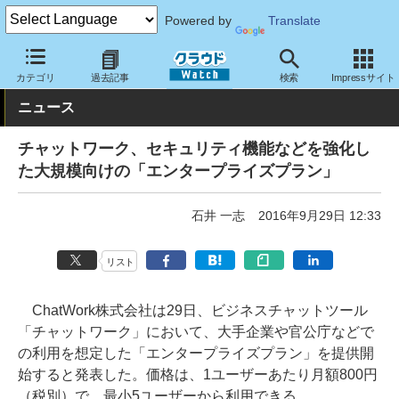
Powered by
Translate
クラウド Watch
サービス・ソフト
サービス
コミュニケーショ
カテゴリ
過去記事
検索
Impressサイト
ニュース
チャットワーク、セキュリティ機能などを強化し
た大規模向けの「エンタープライズプラン」
石井 一志
2016年9月29日 12:33
リスト
ChatWork株式会社は29日、ビジネスチャットツール
「チャットワーク」において、大手企業や官公庁などで
の利用を想定した「エンタープライズプラン」を提供開
始すると発表した。価格は、1ユーザーあたり月額800円
（税別）で、最小5ユーザーから利用できる。