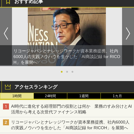
おすすめ記事
リコージャパンとナレッジワークが資本業務提携、社内
6000人の実践ノウハウを生かした「AI商談記録 for RICO
H」を展開へ
●
●
●
アクセスランキング
1時間
24時間
1週間
1カ月
AI時代に進化する経理部門の役割とは何か 業務のすみ分けとAI
活用から考える次世代ファイナンス戦略
リコージャパンとナレッジワークが資本業務提携、社内6000人
の実践ノウハウを生かした「AI商談記録 for RICOH」を展開へ